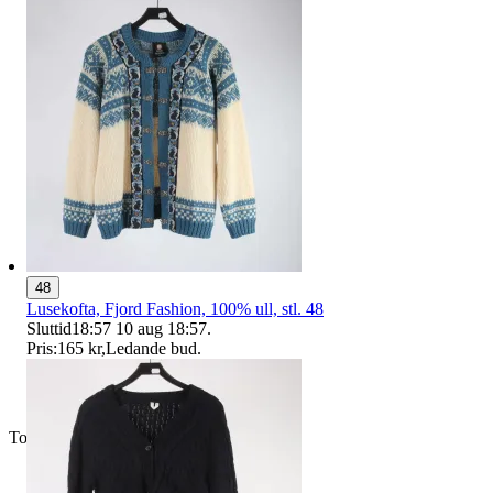
48
Lusekofta, Fjord Fashion, 100% ull, stl. 48
Sluttid
18:57
10 aug 18:57
.
Pris:
165 kr
,
Ledande bud
.
Toppsäljare