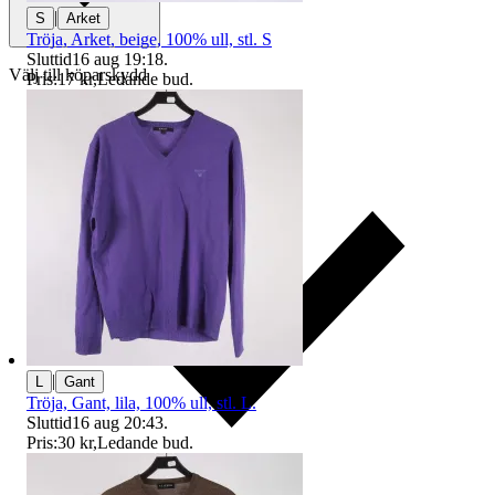
|
S
Arket
Tröja, Arket, beige, 100% ull, stl. S
Sluttid
16 aug 19:18
.
Välj till köparskydd
Pris:
17 kr
,
Ledande bud
.
|
L
Gant
Tröja, Gant, lila, 100% ull, stl. L.
Sluttid
16 aug 20:43
.
Pris:
30 kr
,
Ledande bud
.