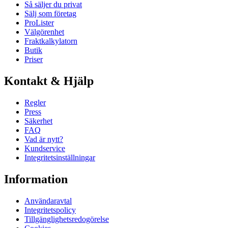
Så säljer du privat
Sälj som företag
ProLister
Välgörenhet
Fraktkalkylatorn
Butik
Priser
Kontakt & Hjälp
Regler
Press
Säkerhet
FAQ
Vad är nytt?
Kundservice
Integritetsinställningar
Information
Användaravtal
Integritetspolicy
Tillgänglighetsredogörelse