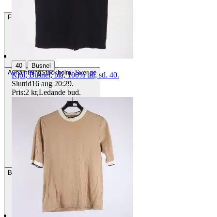
Frakt
85 kr DSV
|
40
Busnel
Avhämtning
Stockholm, Sverige
Kjol, Busnel, blå, 100% ull, stl. 40.
Sluttid
16 aug 20:29
.
Pris:
2 kr
,
Ledande bud
.
Betalning
Via Tradera