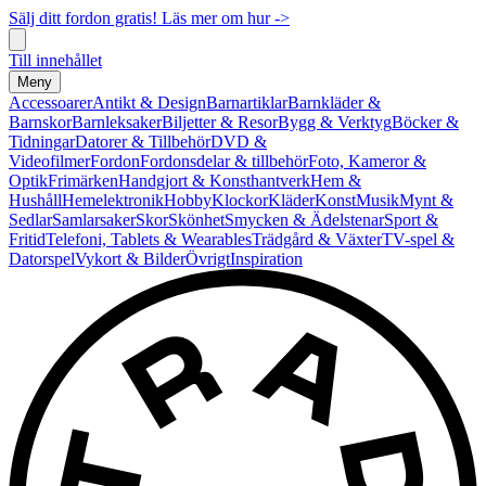
Sälj ditt fordon gratis! Läs mer om hur ->
Till innehållet
Meny
Accessoarer
Antikt & Design
Barnartiklar
Barnkläder &
Barnskor
Barnleksaker
Biljetter & Resor
Bygg & Verktyg
Böcker &
Tidningar
Datorer & Tillbehör
DVD &
Videofilmer
Fordon
Fordonsdelar & tillbehör
Foto, Kameror &
Optik
Frimärken
Handgjort & Konsthantverk
Hem &
Hushåll
Hemelektronik
Hobby
Klockor
Kläder
Konst
Musik
Mynt &
Sedlar
Samlarsaker
Skor
Skönhet
Smycken & Ädelstenar
Sport &
Fritid
Telefoni, Tablets & Wearables
Trädgård & Växter
TV-spel &
Datorspel
Vykort & Bilder
Övrigt
Inspiration