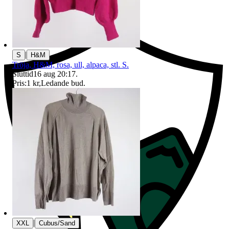
Ersättning om du inte får din vara
|
S
H&M
Tröja, H&M, rosa, ull, alpaca, stl. S.
Sluttid
16 aug 20:17
.
Pris:
1 kr
,
Ledande bud
.
|
XXL
Cubus/Sand