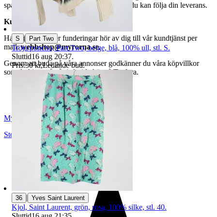
spårningsnummer av DSV inom kort där du kan följa din leverans.
Kundservice
|
Har du frågor eller funderingar hör av dig till vår kundtjänst per
S
Part Two
mail:
webbshop@myrorna.se
.
Tröja/poncho, Part Two, beige, blå, 100% ull, stl. S.
Sluttid
16 aug 20:37
.
Genom att buda på våra annonser godkänner du våra köpvillkor
Pris:
30 kr
,
Ledande bud
.
som du hittar på vår infosida här på Tradera.
Myrorna
Stockholm
,
Sverige
|
36
Yves Saint Laurent
Kjol, Saint Laurent, grön, rosa, 100% silke, stl. 40.
Sluttid
16 aug 21:35
.