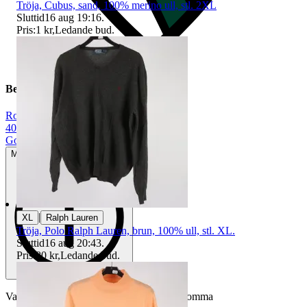
Tröja, Cubus, sand, 100% merino ull, stl. 2XL
Sluttid
16 aug 19:16
.
Pris:
1 kr
,
Ledande bud
.
Beskrivning
Rosa
|
40
|
Gott använt skick
Mindre tecken på användning
|
XL
Ralph Lauren
Tröja, Polo Ralph Lauren, brun, 100% ull, stl. XL.
Sluttid
16 aug 20:43
.
Pris:
80 kr
,
Ledande bud
.
Varan är begagnad och defekter kan förekomma