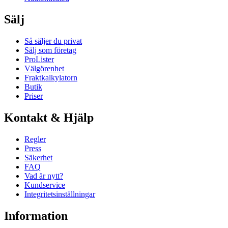
Sälj
Så säljer du privat
Sälj som företag
ProLister
Välgörenhet
Fraktkalkylatorn
Butik
Priser
Kontakt & Hjälp
Regler
Press
Säkerhet
FAQ
Vad är nytt?
Kundservice
Integritetsinställningar
Information