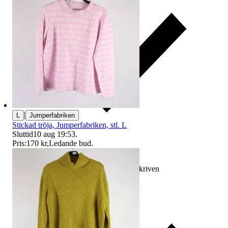
|
L
Jumperfabriken
Stickad tröja, Jumperfabriken, stl. L
Sluttid
10 aug 19:53
.
Pris:
170 kr
,
Ledande bud
.
Ersättning om varan inte är som beskriven