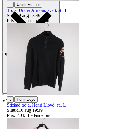
|
L
Under Armour
Tröja, Under Armour, svart, stl. L
Sluttid
9 aug 18:46
.
Pris:
12 kr
,
Ledande bud
.
Betalning
Via Tradera
|
L
Henri Lloyd
Välj till köparskydd
Stickad tröja, Henri Lloyd, stl. L
Sluttid
10 aug 19:39
.
Pris:
140 kr
,
Ledande bud
.