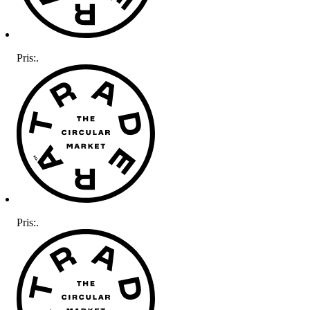
Pris:
.
Pris:
.