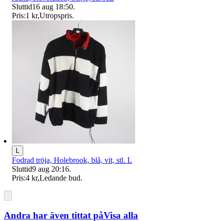
Sluttid
16 aug 18:50
.
Pris:
1 kr
,
Utropspris
.
L
Fodrad tröja, Holebrook, blå, vit, stl. L
Sluttid
9 aug 20:16
.
Pris:
4 kr
,
Ledande bud
.
Andra har även tittat på
Visa alla