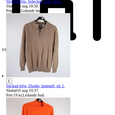
Skjorta/tröja, Selected, svart, stl. L
Sluttid
16 aug 18:50
.
Pris:
3 kr
,
Ledande bud
.
Företag
L
Stickad tröja, Dustin, lammull, stl. L
Sluttid
10 aug 19:37
.
Pris:
19 kr
,
Ledande bud
.