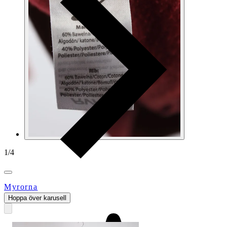
1
/
4
Myrorna
Hoppa över karusell