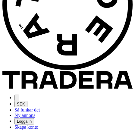
SEK
Så funkar det
Ny annons
Logga in
Skapa konto