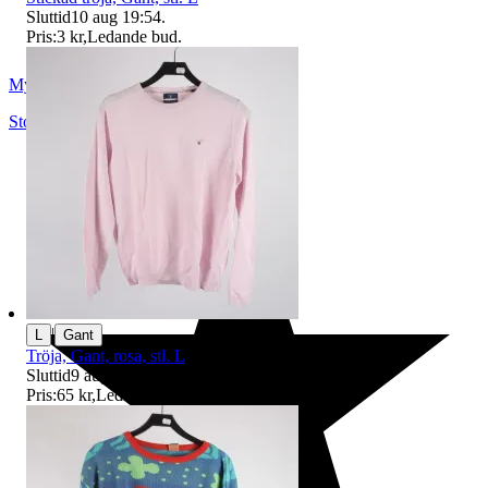
Sluttid
10 aug 19:54
.
Pris:
3 kr
,
Ledande bud
.
Myrorna
Stockholm
,
Sverige
|
L
Gant
Tröja, Gant, rosa, stl. L
Sluttid
9 aug 18:05
.
Pris:
65 kr
,
Ledande bud
.