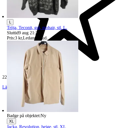
L
Tröja, Teconit, grå, mohair, stl. L.
Sluttid
9 aug 21:21
.
Pris:
3 kr
,
Ledande bud
.
229 531 omdömen
Läs omdömen
Följ
Badge på objektet:
Ny
XL
Jacka, Revolution, beige, stl. XL