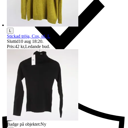
L
Stickad tröja, Cos, stl. L
Sluttid
10 aug 18:20
.
Pris:
42 kr
,
Ledande bud
.
Ersättning om du inte får din vara
Badge på objektet:
Ny