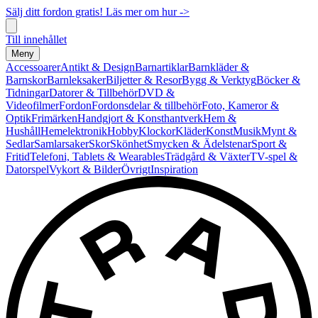
Sälj ditt fordon gratis! Läs mer om hur ->
Till innehållet
Meny
Accessoarer
Antikt & Design
Barnartiklar
Barnkläder &
Barnskor
Barnleksaker
Biljetter & Resor
Bygg & Verktyg
Böcker &
Tidningar
Datorer & Tillbehör
DVD &
Videofilmer
Fordon
Fordonsdelar & tillbehör
Foto, Kameror &
Optik
Frimärken
Handgjort & Konsthantverk
Hem &
Hushåll
Hemelektronik
Hobby
Klockor
Kläder
Konst
Musik
Mynt &
Sedlar
Samlarsaker
Skor
Skönhet
Smycken & Ädelstenar
Sport &
Fritid
Telefoni, Tablets & Wearables
Trädgård & Växter
TV-spel &
Datorspel
Vykort & Bilder
Övrigt
Inspiration