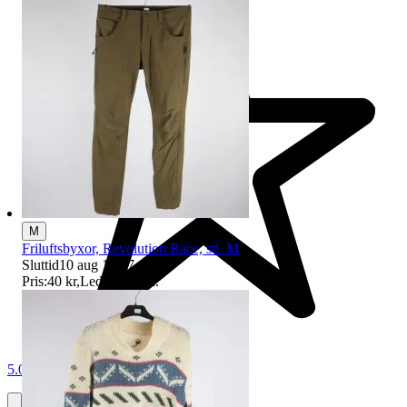
M
Friluftsbyxor, Revolution Race, stl. M
Sluttid
10 aug 18:47
.
Pris:
40 kr
,
Ledande bud
.
5.0