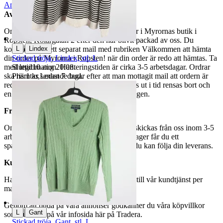
Anmäl
Sälj liknande
Avhämtning
Om du väljer avhämtning hämtas din order i Myrornas butik i
Ropsten, Kolargatan 2 efter den har blivit packad av oss. Du
|
L
Lindex
kommer att få ett separat mail med rubriken Välkommen att hämta
Stickad tröja, Lindex, stl. L
din order på Myrorna i Ropsten! när din order är redo att hämtas. Ta
Sluttid
10 aug 20:08
.
med legitimation. Hanteringstiden är cirka 3-5 arbetsdagar. Ordrar
Pris:
1 kr
,
Ledande bud
.
ska hämtas senast 7 dagar efter att man mottagit mail att ordern är
redo för avhämtning. Ordrar som ej hämtas ut i tid rensas bort och
en avgift på 84 kr dras av från återbetalningen.
Frakt
Om du har valt frakt kommer din vara att skickas från oss inom 3-5
arbetsdagar. När din vara har lämnat vårt lager får du ett
spårningsnummer av DSV inom kort där du kan följa din leverans.
Kundservice
Har du frågor eller funderingar hör av dig till vår kundtjänst per
mail:
webbshop@myrorna.se
.
Genom att buda på våra annonser godkänner du våra köpvillkor
|
L
Gant
som du hittar på vår infosida här på Tradera.
Stickad tröja, Gant, stl. L