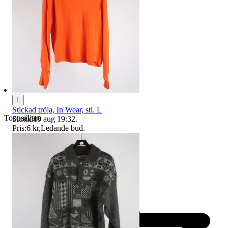
L
Stickad tröja, In Wear, stl. L
Toppsäljare
Sluttid
10 aug 19:32
.
Pris:
6 kr
,
Ledande bud
.