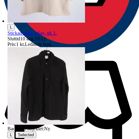
L
Stickad tröja, I Say, stl. L
Sluttid
10 aug 19:12
.
Pris:
1 kr
,
Ledande bud
.
Badge på objektet:
Ny
|
L
Selected