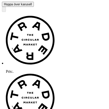
Hoppa över karusell
Pris:
.