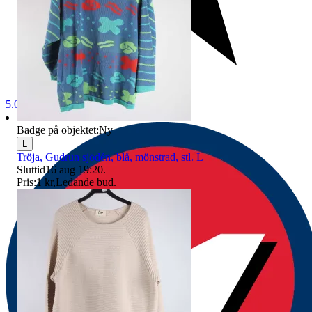
5.0
Badge på objektet:
Ny
L
Tröja, Gudrun sjödén, blå, mönstrad, stl. L
Sluttid
16 aug 19:20
.
Pris:
1 kr
,
Ledande bud
.