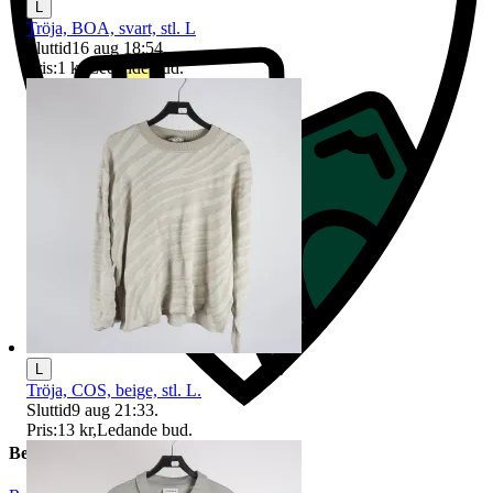
L
Tröja, BOA, svart, stl. L
Sluttid
16 aug 18:54
.
Pris:
1 kr
,
Ledande bud
.
L
Tröja, COS, beige, stl. L.
Sluttid
9 aug 21:33
.
Pris:
13 kr
,
Ledande bud
.
Beskrivning