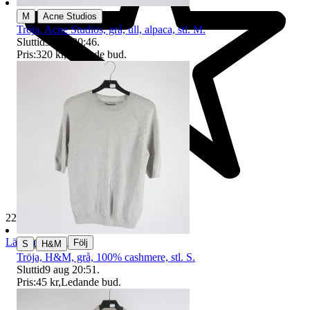
|
M
Acne Studios
Tröja, Acne Studios, grå, ull, alpaca, stl. M.
Sluttid
9 aug 20:46
.
Pris:
320 kr
,
Ledande bud
.
229 448 omdömen
Läs omdömen
|
Följ
S
H&M
Tröja, H&M, grå, 100% cashmere, stl. S.
Sluttid
9 aug 20:51
.
Pris:
45 kr
,
Ledande bud
.