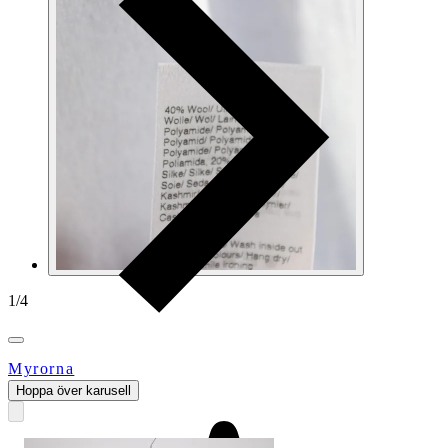
1
/
4
Myrorna
Hoppa över karusell