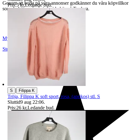
Genom att buda på våra annonser godkänner du våra köpvillkor
Pris:
5 kr
,
Ledande bud
.
som du hittar på vår infosida här på Tradera.
Myrorna
Stockholm
,
Sverige
|
S
Filippa K
Tröja, Filippa K soft sport, rosa, (aprikos) stl. S
Sluttid
9 aug 22:06
.
Pris:
26 kr
,
Ledande bud
.