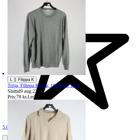
|
L
Filippa K
Tröja, Filippa K, grå, 100% ull, stl. L
Sluttid
9 aug 22:31
.
Pris:
78 kr
,
Ledande bud
.
5.0