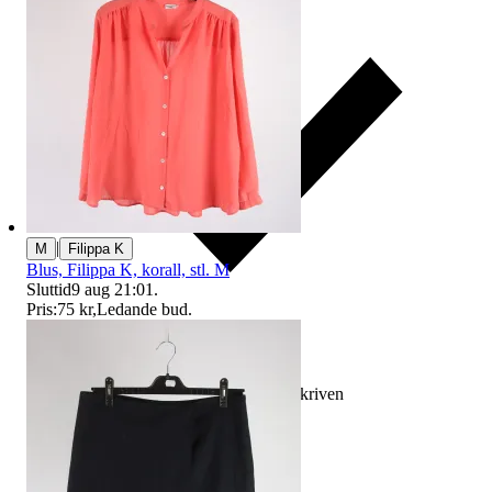
|
M
Filippa K
Blus, Filippa K, korall, stl. M
Sluttid
9 aug 21:01
.
Pris:
75 kr
,
Ledande bud
.
Ersättning om varan inte är som beskriven