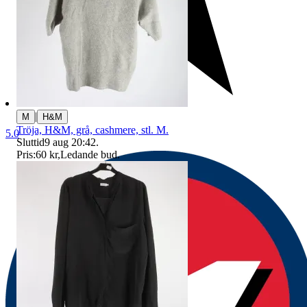
|
M
H&M
Tröja, H&M, grå, cashmere, stl. M.
5.0
Sluttid
9 aug 20:42
.
Pris:
60 kr
,
Ledande bud
.