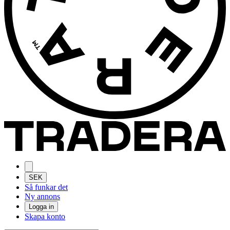
SEK
Så funkar det
Ny annons
Logga in
Skapa konto