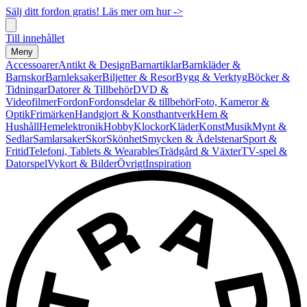
Sälj ditt fordon gratis! Läs mer om hur ->
Till innehållet
Meny
Accessoarer
Antikt & Design
Barnartiklar
Barnkläder &
Barnskor
Barnleksaker
Biljetter & Resor
Bygg & Verktyg
Böcker &
Tidningar
Datorer & Tillbehör
DVD &
Videofilmer
Fordon
Fordonsdelar & tillbehör
Foto, Kameror &
Optik
Frimärken
Handgjort & Konsthantverk
Hem &
Hushåll
Hemelektronik
Hobby
Klockor
Kläder
Konst
Musik
Mynt &
Sedlar
Samlarsaker
Skor
Skönhet
Smycken & Ädelstenar
Sport &
Fritid
Telefoni, Tablets & Wearables
Trädgård & Växter
TV-spel &
Datorspel
Vykort & Bilder
Övrigt
Inspiration