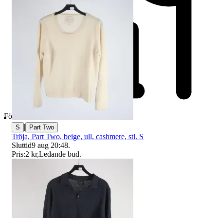
Företag
|
S
Part Two
Tröja, Part Two, beige, ull, cashmere, stl. S
Sluttid
9 aug 20:48
.
Pris:
2 kr
,
Ledande bud
.