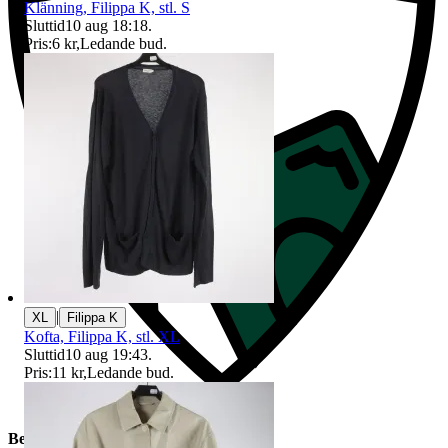
Klänning, Filippa K, stl. S
Sluttid
10 aug 18:18
.
Pris:
6 kr
,
Ledande bud
.
|
XL
Filippa K
Kofta, Filippa K, stl. XL
Sluttid
10 aug 19:43
.
Pris:
11 kr
,
Ledande bud
.
Beskrivning