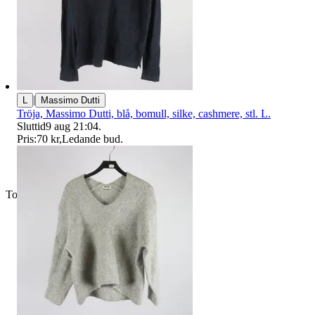
|
L
Massimo Dutti
Tröja, Massimo Dutti, blå, bomull, silke, cashmere, stl. L.
Sluttid
9 aug 21:04
.
Pris:
70 kr
,
Ledande bud
.
Toppsäljare