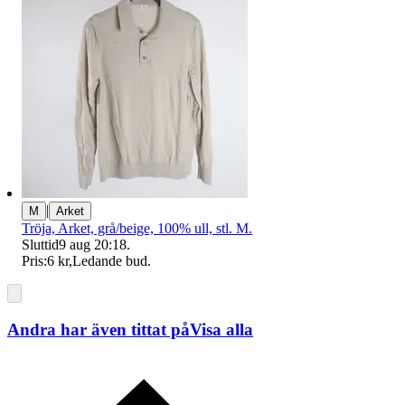
|
M
Arket
Tröja, Arket, grå/beige, 100% ull, stl. M.
Sluttid
9 aug 20:18
.
Pris:
6 kr
,
Ledande bud
.
Andra har även tittat på
Visa alla