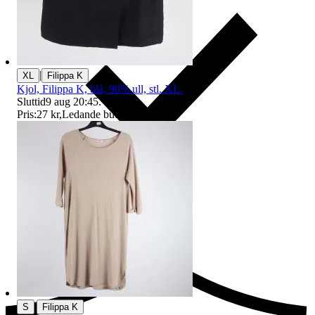
|
XL
Filippa K
Kjol, Filippa K, blå, 90% ull, stl. XL.
Sluttid
9 aug 20:45
.
Pris:
27 kr
,
Ledande bud
.
Ersättning om du inte får din vara
|
S
Filippa K