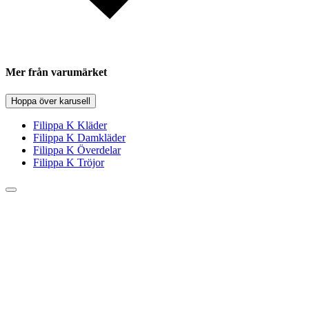
Mer från varumärket
Hoppa över karusell
Filippa K Kläder
Filippa K Damkläder
Filippa K Överdelar
Filippa K Tröjor