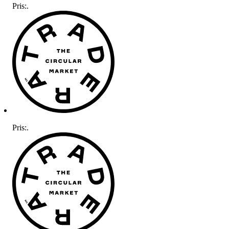
Pris:
.
Pris:
.