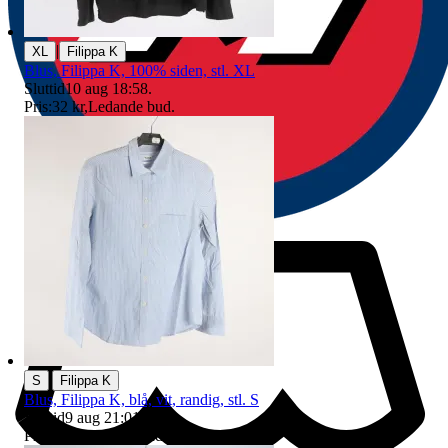
|
XL
Filippa K
Blus, Filippa K, 100% siden, stl. XL
Sluttid
10 aug 18:58
.
Pris:
32 kr
,
Ledande bud
.
|
S
Filippa K
Blus, Filippa K, blå, vit, randig, stl. S
Sluttid
9 aug 21:01
.
Pris:
4 kr
,
Ledande bud
.