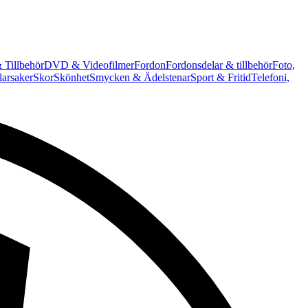
 Tillbehör
DVD & Videofilmer
Fordon
Fordonsdelar & tillbehör
Foto,
arsaker
Skor
Skönhet
Smycken & Ädelstenar
Sport & Fritid
Telefoni,