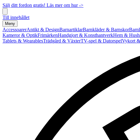
Sälj ditt fordon gratis! Läs mer om hur ->
Till innehållet
Meny
Accessoarer
Antikt & Design
Barnartiklar
Barnkläder & Barnskor
Barnl
Kameror & Optik
Frimärken
Handgjort & Konsthantverk
Hem & Hushå
Tablets & Wearables
Trädgård & Växter
TV-spel & Datorspel
Vykort &