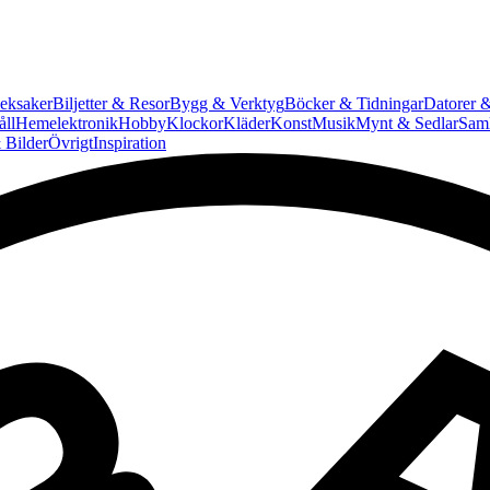
eksaker
Biljetter & Resor
Bygg & Verktyg
Böcker & Tidningar
Datorer &
ll
Hemelektronik
Hobby
Klockor
Kläder
Konst
Musik
Mynt & Sedlar
Saml
 Bilder
Övrigt
Inspiration