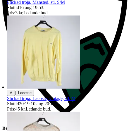
Stickad tröja, Mansted, stl. S/M
Sluttid
16 aug 19:53
.
Pris:
3 kr
,
Ledande bud
.
|
M
Lacoste
Stickad tröja, Lacoste, vintage, stl. M
Sluttid
20:19
10 aug 20:19
.
Pris:
45 kr
,
Ledande bud
.
Beskrivning