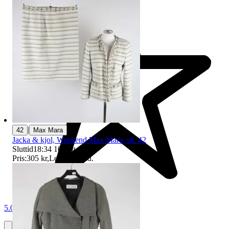
|
42
Max Mara
Jacka & kjol, Weekend Max Mara, stl. 42
Sluttid
18:34
10 aug 18:34
.
Pris:
305 kr
,
Ledande bud
.
5.0