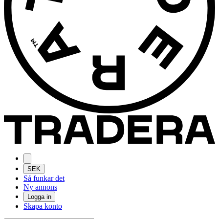
SEK
Så funkar det
Ny annons
Logga in
Skapa konto