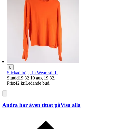
L
Stickad tröja, In Wear, stl. L
Sluttid
19:32
10 aug 19:32
.
Pris:
42 kr
,
Ledande bud
.
Andra har även tittat på
Visa alla