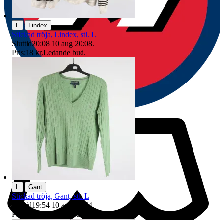
|
L
Lindex
Stickad tröja, Lindex, stl. L
Sluttid
20:08
10 aug 20:08
.
Pris:
18 kr
,
Ledande bud
.
|
L
Gant
Stickad tröja, Gant, stl. L
Sluttid
19:54
10 aug 19:54
.
Pris:
32 kr
,
Ledande bud
.