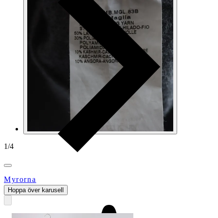
1
/
4
Myrorna
Hoppa över karusell