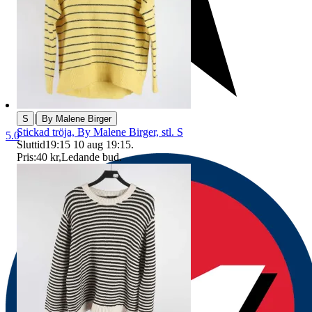
|
S
By Malene Birger
Stickad tröja, By Malene Birger, stl. S
5.0
Sluttid
19:15
10 aug 19:15
.
Pris:
40 kr
,
Ledande bud
.