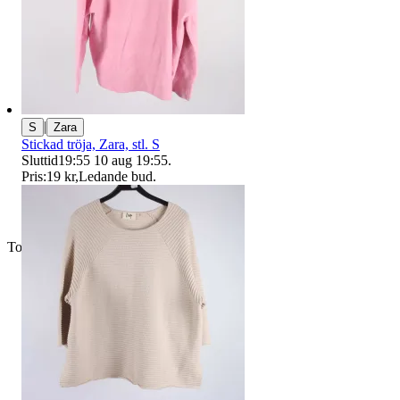
|
S
Zara
Stickad tröja, Zara, stl. S
Sluttid
19:55
10 aug 19:55
.
Pris:
19 kr
,
Ledande bud
.
Toppsäljare