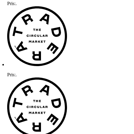
Pris:
.
Pris:
.