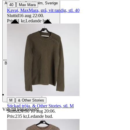
Avhämtning
Stockholm, Sverige
|
40
Max Mara
Kavaj, MaxMara, grå, vit randig, stl. 40
Sluttid
16 aug 22:00
.
Pris:
91 kr
,
Ledande bud
.
Betalning
Via Tradera
|
M
& Other Stories
Stickad tröja, & Other Stories, stl. M
Välj till köparskydd
Sluttid
20:06
10 aug 20:06
.
Pris:
235 kr
,
Ledande bud
.