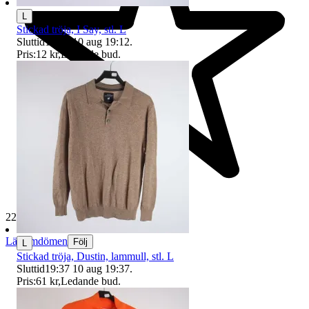
L
Stickad tröja, I Say, stl. L
Sluttid
19:12
10 aug 19:12
.
Pris:
12 kr
,
Ledande bud
.
229 693 omdömen
Läs omdömen
Följ
L
Stickad tröja, Dustin, lammull, stl. L
Sluttid
19:37
10 aug 19:37
.
Pris:
61 kr
,
Ledande bud
.