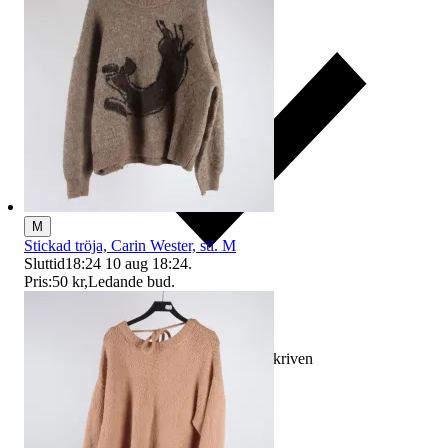
M
Stickad tröja, Carin Wester, stl. M
Sluttid
18:24
10 aug 18:24
.
Pris:
50 kr
,
Ledande bud
.
Ersättning om varan inte är som beskriven