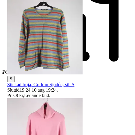
Företag
S
Stickad tröja, Gudrun Sjödén, stl. S
Sluttid
19:24
10 aug 19:24
.
Pris:
8 kr
,
Ledande bud
.