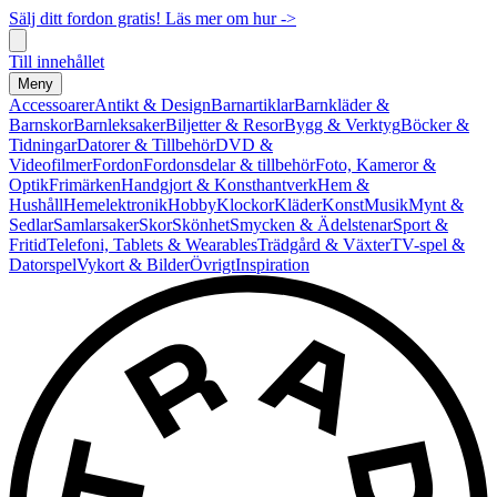
Sälj ditt fordon gratis! Läs mer om hur ->
Till innehållet
Meny
Accessoarer
Antikt & Design
Barnartiklar
Barnkläder &
Barnskor
Barnleksaker
Biljetter & Resor
Bygg & Verktyg
Böcker &
Tidningar
Datorer & Tillbehör
DVD &
Videofilmer
Fordon
Fordonsdelar & tillbehör
Foto, Kameror &
Optik
Frimärken
Handgjort & Konsthantverk
Hem &
Hushåll
Hemelektronik
Hobby
Klockor
Kläder
Konst
Musik
Mynt &
Sedlar
Samlarsaker
Skor
Skönhet
Smycken & Ädelstenar
Sport &
Fritid
Telefoni, Tablets & Wearables
Trädgård & Växter
TV-spel &
Datorspel
Vykort & Bilder
Övrigt
Inspiration