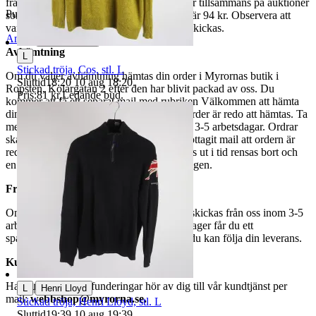
fraktpriset. Vi samfraktar upp till fyra varor tillsammans på auktioner
Publicerad
15 maj 21:10
som avslutas samma dag. Samfraktspriset är 94 kr. Observera att
varor märkta endast avhämtning inte kan skickas.
Anmäl
Sälj liknande
Avhämtning
L
Stickad tröja, Cos, stl. L
Om du väljer avhämtning hämtas din order i Myrornas butik i
Sluttid
18:20
10 aug 18:20
.
Ropsten, Kolargatan 2 efter den har blivit packad av oss. Du
Pris:
81 kr
,
Ledande bud
.
kommer att få ett separat mail med rubriken Välkommen att hämta
din order på Myrorna i Ropsten! när din order är redo att hämtas. Ta
med legitimation. Hanteringstiden är cirka 3-5 arbetsdagar. Ordrar
ska hämtas senast 7 dagar efter att man mottagit mail att ordern är
redo för avhämtning. Ordrar som ej hämtas ut i tid rensas bort och
en avgift på 84 kr dras av från återbetalningen.
Frakt
Om du har valt frakt kommer din vara att skickas från oss inom 3-5
arbetsdagar. När din vara har lämnat vårt lager får du ett
spårningsnummer av DSV inom kort där du kan följa din leverans.
Kundservice
Har du frågor eller funderingar hör av dig till vår kundtjänst per
|
L
Henri Lloyd
mail:
webbshop@myrorna.se
.
Stickad tröja, Henri Lloyd, stl. L
Sluttid
19:39
10 aug 19:39
.