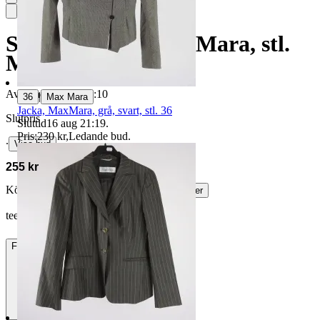
Stickad tröja, Max Mara, stl.
M
Avslutad
24 maj 21:10
|
36
Max Mara
Jacka, MaxMara, grå, svart, stl. 36
Slutpris
Sluttid
16 aug 21:19
.
Pris:
230 kr
,
Ledande bud
.
∙
Visa bud
255 kr
Köparskydd är valfritt hos företag.
Läs mer
teel22 vann auktionen
Frakt
84 kr DSV