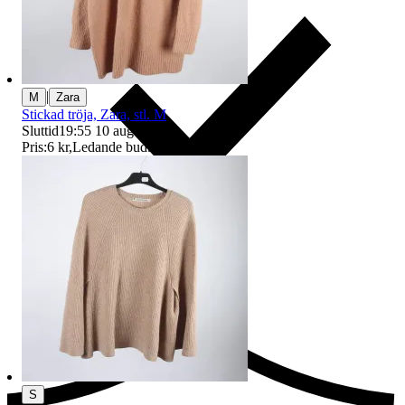
|
M
Zara
Stickad tröja, Zara, stl. M
Sluttid
19:55
10 aug 19:55
.
Pris:
6 kr
,
Ledande bud
.
Ersättning om du inte får din vara
S