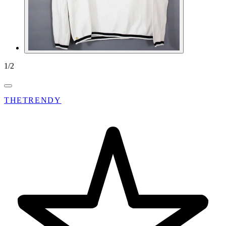
1
/
2
THETRENDY