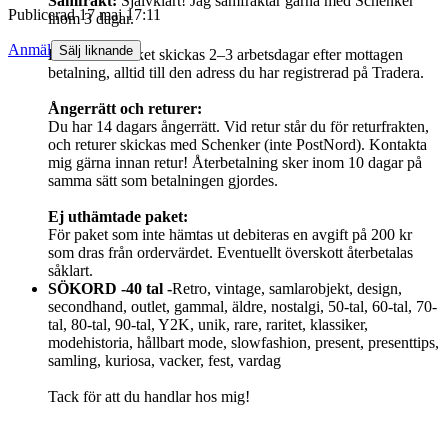
Samfrakt:
Självklart! Jag samfraktar gärna med Schenker
Publicerad
17 maj 17:11
inom 3 dagar.
Anmäl
Sälj liknande
Leverans:
Paket skickas 2–3 arbetsdagar efter mottagen
betalning, alltid till den adress du har registrerad på Tradera.
Ångerrätt och returer:
Du har 14 dagars ångerrätt. Vid retur står du för returfrakten,
och returer skickas med Schenker (inte PostNord). Kontakta
mig gärna innan retur! Återbetalning sker inom 10 dagar på
samma sätt som betalningen gjordes.
Ej uthämtade paket:
För paket som inte hämtas ut debiteras en avgift på 200 kr
som dras från ordervärdet. Eventuellt överskott återbetalas
såklart.
SÖKORD -40 tal -
Retro, vintage, samlarobjekt, design,
secondhand, outlet, gammal, äldre, nostalgi, 50-tal, 60-tal, 70-
tal, 80-tal, 90-tal, Y2K, unik, rare, raritet, klassiker,
modehistoria, hållbart mode, slowfashion, present, presenttips,
samling, kuriosa, vacker, fest, vardag
Tack för att du handlar hos mig!