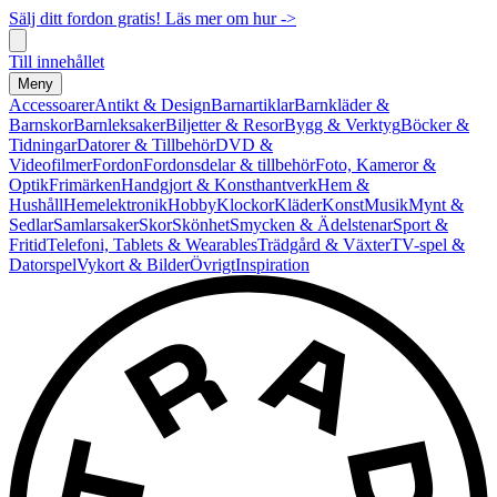
Sälj ditt fordon gratis! Läs mer om hur ->
Till innehållet
Meny
Accessoarer
Antikt & Design
Barnartiklar
Barnkläder &
Barnskor
Barnleksaker
Biljetter & Resor
Bygg & Verktyg
Böcker &
Tidningar
Datorer & Tillbehör
DVD &
Videofilmer
Fordon
Fordonsdelar & tillbehör
Foto, Kameror &
Optik
Frimärken
Handgjort & Konsthantverk
Hem &
Hushåll
Hemelektronik
Hobby
Klockor
Kläder
Konst
Musik
Mynt &
Sedlar
Samlarsaker
Skor
Skönhet
Smycken & Ädelstenar
Sport &
Fritid
Telefoni, Tablets & Wearables
Trädgård & Växter
TV-spel &
Datorspel
Vykort & Bilder
Övrigt
Inspiration