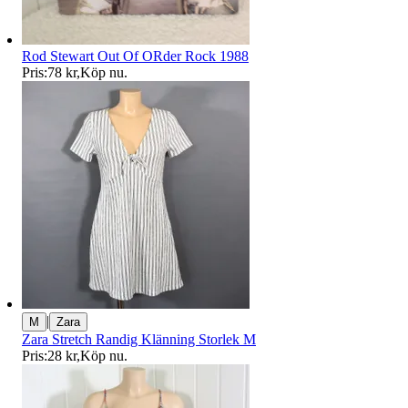
Rod Stewart Out Of ORder Rock 1988
Pris:
78 kr
,
Köp nu
.
|
M
Zara
Zara Stretch Randig Klänning Storlek M
Pris:
28 kr
,
Köp nu
.