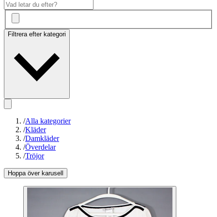
Filtrera efter kategori
/
Alla kategorier
/
Kläder
/
Damkläder
/
Överdelar
/
Tröjor
Hoppa över karusell