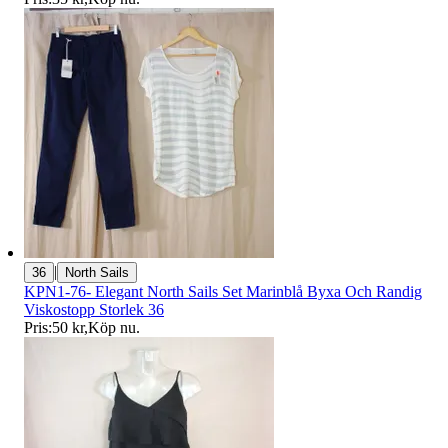
|
36
North Sails
KPN1-76- Elegant North Sails Set Marinblå Byxa Och Randig
Viskostopp Storlek 36
Pris:
50 kr
,
Köp nu
.