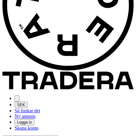
SEK
Så funkar det
Ny annons
Logga in
Skapa konto