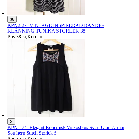
38
KPN2-27- VINTAGE INSPIRERAD RANDIG
KLÄNNING TUNIKA STORLEK 38
Pris:
38 kr
,
Köp nu
.
S
KPN1-74- Elegant Bohemisk Viskosblus Svart Utan Ärmar
Southern Stitch Storlek S
Pris:
35 kr
,
Köp nu
.