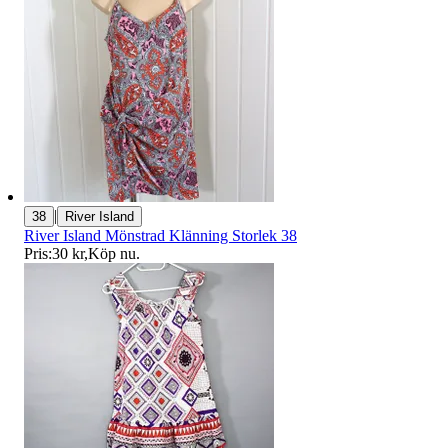
|
38
River Island
River Island Mönstrad Klänning Storlek 38
Pris:
30 kr
,
Köp nu
.