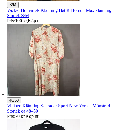
S/M
Vacker Bohemisk Klänning BatiK Bomull Maxiklänning
Storlek S/M
Pris:
100 kr
,
Köp nu
.
48/50
Vintage Klänning Schrader Sport New York – Mönstrad –
Storlek ca 48–50
Pris:
70 kr
,
Köp nu
.