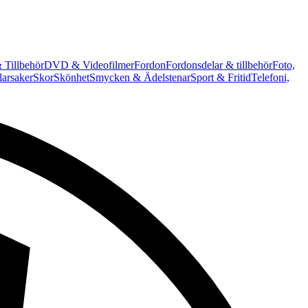
 Tillbehör
DVD & Videofilmer
Fordon
Fordonsdelar & tillbehör
Foto,
arsaker
Skor
Skönhet
Smycken & Ädelstenar
Sport & Fritid
Telefoni,