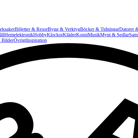
eksaker
Biljetter & Resor
Bygg & Verktyg
Böcker & Tidningar
Datorer &
ll
Hemelektronik
Hobby
Klockor
Kläder
Konst
Musik
Mynt & Sedlar
Saml
 Bilder
Övrigt
Inspiration