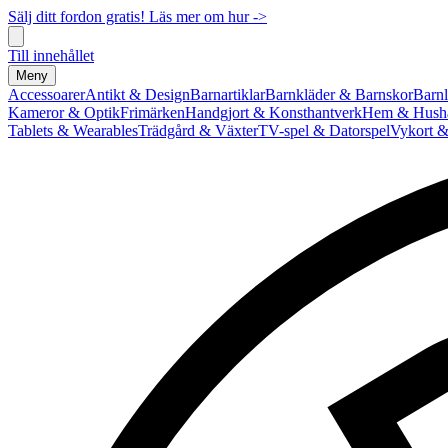
Sälj ditt fordon gratis! Läs mer om hur ->
Till innehållet
Meny
Accessoarer
Antikt & Design
Barnartiklar
Barnkläder & Barnskor
Barnl
Kameror & Optik
Frimärken
Handgjort & Konsthantverk
Hem & Hushå
Tablets & Wearables
Trädgård & Växter
TV-spel & Datorspel
Vykort &