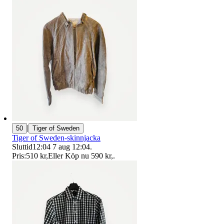
|
50
Tiger of Sweden
Tiger of Sweden-skinnjacka
Sluttid
12:04
7 aug 12:04
.
Pris:
510 kr
,
Eller Köp nu
590 kr
,
.