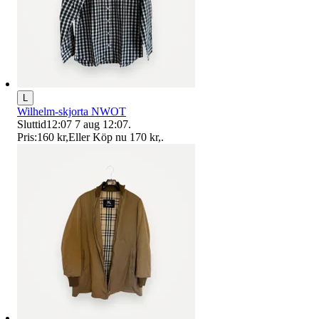
L
Wilhelm-skjorta NWOT
Sluttid
12:07
7 aug 12:07
.
Pris:
160 kr
,
Eller Köp nu
170 kr
,
.