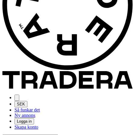
SEK
Så funkar det
Ny annons
Logga in
Skapa konto