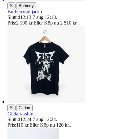
|
S
Burberry
Burberry-ulljacka
Sluttid
12:13
7 aug 12:13
.
Pris:
2 190 kr
,
Eller Köp nu
2 510 kr
,
.
|
S
Gildan
Gildan-t-shirt
Sluttid
12:24
7 aug 12:24
.
Pris:
110 kr
,
Eller Köp nu
120 kr
,
.