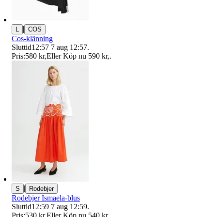
|
L
COS
Cos-klänning
Sluttid
12:57
7 aug 12:57
.
Pris:
580 kr
,
Eller Köp nu
590 kr
,
.
|
S
Rodebjer
Rodebjer Ismaela-blus
Sluttid
12:59
7 aug 12:59
.
Pris:
530 kr
,
Eller Köp nu
540 kr
,
.