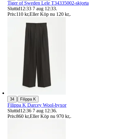
Tiger of Sweden Lele T34335002-skjorta
Sluttid
12:33
7 aug 12:33
.
Pris:
110 kr
,
Eller Köp nu
120 kr
,
.
|
34
Filippa K
Filippa K Darcey Wool-byxor
Sluttid
12:36
7 aug 12:36
.
Pris:
860 kr
,
Eller Köp nu
970 kr
,
.