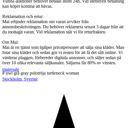
Vunna auktioner behöver betalas inom 24h. Vid utebliven betalning
kan köpet komma att hävas.
Reklamation och retur:
Mai erbjuder reklamation om varan avviker från
annonsbeskrivningen. Du behöver reklamera senast 3 dagar från att
du mottagit varan. Vid reklamation står vi för returfrakten.
Om Mai:
Mai är en tjänst som hjälper privatpersoner att sälja sina kläder. Man
fotar sina kläder och sedan gör vi resten för att få det sålt online. Vi
värderar plaggen, förbereder digitala annonser, och säljer sedan på
över 10 olika relevanta säljkanaler. Säljarna får 80% av vinsten.
mairesale
# nwt grå gray polotröja turtleneck woman
Stockholm
,
Sverige