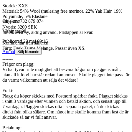
Storlek: XXS
Material: 54% Wool (mulesing free merino), 22% Yak Hair, 19%
Polyamide, 5% Elastane
Objektnr
732 879 874
Färg: Grå
Nypris: 3200 SEK
Visningar
98
Skick: Helt ny, aldrig använd. Prislappen är kvar.
Publicerad
23 maj 09:16
Kommentar från säljaren:
Färg: Dark Taupe Melange. Passar även XS.
Anmäl
Sälj liknande
-------
Frågor om plagg:
Vi har tyvärr inte möjlighet att besvara frågor om plaggens mått,
utan all info vi har står redan i annonsen. Skulle plagget inte passa är
du varmt välkommen att sälja det vidare!
Frakt:
Plagg du köper skickas med Postnord spårbar frakt. Plagget skickas
i snitt 3 vardagar efter vunnen och betald aktion, och senast upp till
7 vardagar. Plaggen skickas ofta i separata paket, då de skickas
direkt från olika säljare. Om något inte skulle komma fram fast de är
skickade så tar vi fullt ansvar.
Betalning: