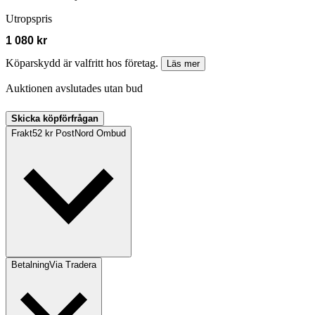
Utropspris
1 080 kr
Köparskydd är valfritt hos företag.
Läs mer
Auktionen avslutades utan bud
Skicka köpförfrågan
Frakt
52 kr PostNord Ombud
Betalning
Via Tradera