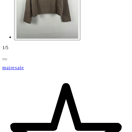
1
/
5
mairesale