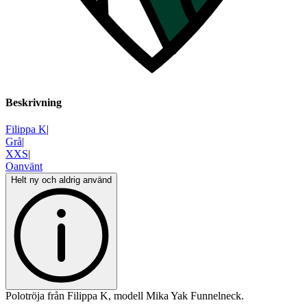
Beskrivning
Filippa K
|
Grå
|
XXS
|
Oanvänt
Helt ny och aldrig använd
Polotröja från Filippa K, modell Mika Yak Funnelneck.