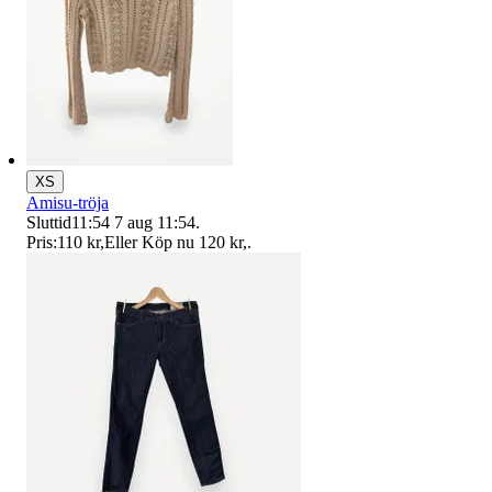
XS
Amisu-tröja
Sluttid
11:54
7 aug 11:54
.
Pris:
110 kr
,
Eller Köp nu
120 kr
,
.