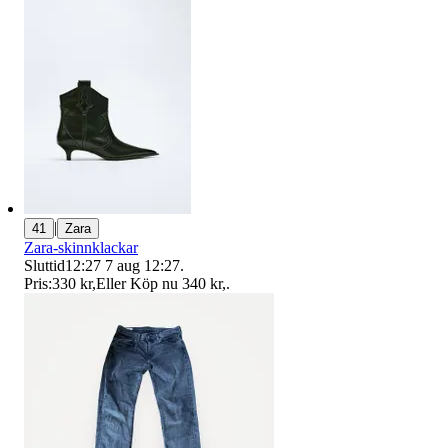
|
41
Zara
Zara-skinnklackar
Sluttid
12:27
7 aug 12:27
.
Pris:
330 kr
,
Eller Köp nu
340 kr
,
.