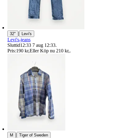
|
32"
Levi's
Levi's-jeans
Sluttid
12:33
7 aug 12:33
.
Pris:
190 kr
,
Eller Köp nu
210 kr
,
.
|
M
Tiger of Sweden