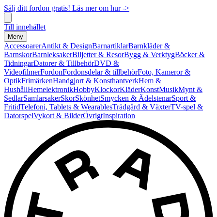
Sälj ditt fordon gratis! Läs mer om hur ->
Till innehållet
Meny
Accessoarer
Antikt & Design
Barnartiklar
Barnkläder &
Barnskor
Barnleksaker
Biljetter & Resor
Bygg & Verktyg
Böcker &
Tidningar
Datorer & Tillbehör
DVD &
Videofilmer
Fordon
Fordonsdelar & tillbehör
Foto, Kameror &
Optik
Frimärken
Handgjort & Konsthantverk
Hem &
Hushåll
Hemelektronik
Hobby
Klockor
Kläder
Konst
Musik
Mynt &
Sedlar
Samlarsaker
Skor
Skönhet
Smycken & Ädelstenar
Sport &
Fritid
Telefoni, Tablets & Wearables
Trädgård & Växter
TV-spel &
Datorspel
Vykort & Bilder
Övrigt
Inspiration