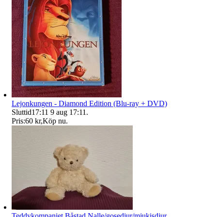
Lejonkungen - Diamond Edition (Blu-ray + DVD)
Sluttid
17:11
9 aug 17:11
.
Pris:
60 kr
,
Köp nu
.
Teddykompaniet Båstad Nalle/gosedjur/mjukisdjur