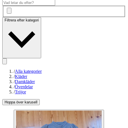
Filtrera efter kategori
/
Alla kategorier
/
Kläder
/
Damkläder
/
Överdelar
/
Tröjor
Hoppa över karusell