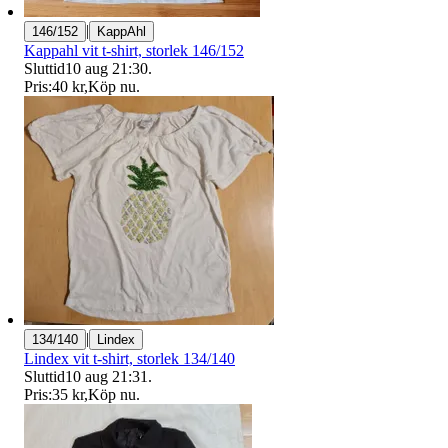
|
146/152
KappAhl
Kappahl vit t-shirt, storlek 146/152
Sluttid
10 aug 21:30
.
Pris:
40 kr
,
Köp nu
.
|
134/140
Lindex
Lindex vit t-shirt, storlek 134/140
Sluttid
10 aug 21:31
.
Pris:
35 kr
,
Köp nu
.