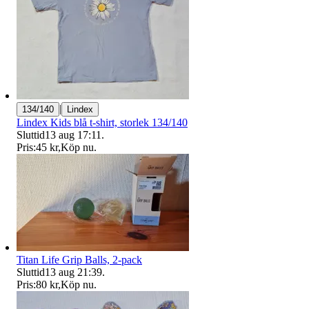
|
134/140
Lindex
Lindex Kids blå t-shirt, storlek 134/140
Sluttid
13 aug 17:11
.
Pris:
45 kr
,
Köp nu
.
Titan Life Grip Balls, 2-pack
Sluttid
13 aug 21:39
.
Pris:
80 kr
,
Köp nu
.