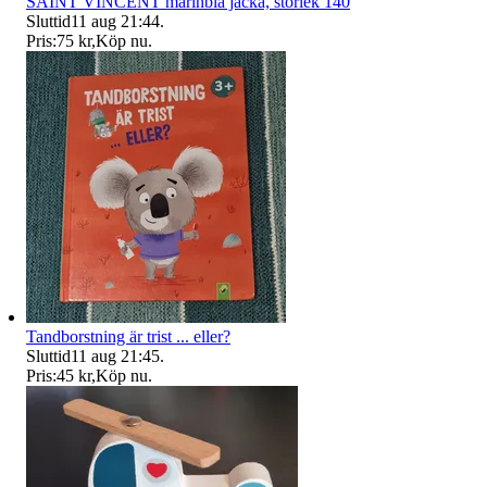
SAINT VINCENT marinblå jacka, storlek 140
Sluttid
11 aug 21:44
.
Pris:
75 kr
,
Köp nu
.
Tandborstning är trist ... eller?
Sluttid
11 aug 21:45
.
Pris:
45 kr
,
Köp nu
.