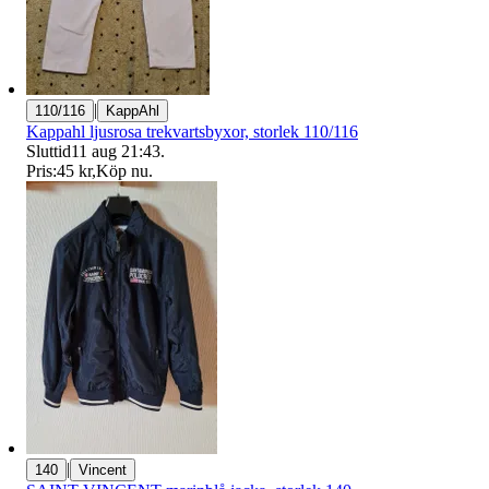
|
110/116
KappAhl
Kappahl ljusrosa trekvartsbyxor, storlek 110/116
Sluttid
11 aug 21:43
.
Pris:
45 kr
,
Köp nu
.
|
140
Vincent