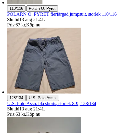
|
110/116
Polarn O. Pyret
POLARN O. PYRET flerfärgad jumpsuit, storlek 110/116
Sluttid
13 aug 21:41
.
Pris:
67 kr
,
Köp nu
.
|
128/134
U.S. Polo Assn.
U.S. Polo Assn. blå shorts, storlek 8-9, 128/134
Sluttid
13 aug 21:41
.
Pris:
63 kr
,
Köp nu
.