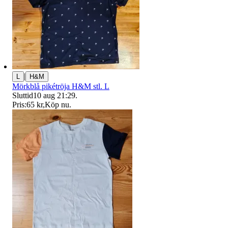
|
L
H&M
Mörkblå pikétröja H&M stl. L
Sluttid
10 aug 21:29
.
Pris:
65 kr
,
Köp nu
.