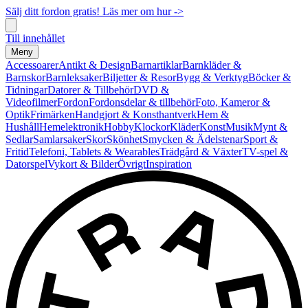
Sälj ditt fordon gratis! Läs mer om hur ->
Till innehållet
Meny
Accessoarer
Antikt & Design
Barnartiklar
Barnkläder &
Barnskor
Barnleksaker
Biljetter & Resor
Bygg & Verktyg
Böcker &
Tidningar
Datorer & Tillbehör
DVD &
Videofilmer
Fordon
Fordonsdelar & tillbehör
Foto, Kameror &
Optik
Frimärken
Handgjort & Konsthantverk
Hem &
Hushåll
Hemelektronik
Hobby
Klockor
Kläder
Konst
Musik
Mynt &
Sedlar
Samlarsaker
Skor
Skönhet
Smycken & Ädelstenar
Sport &
Fritid
Telefoni, Tablets & Wearables
Trädgård & Växter
TV-spel &
Datorspel
Vykort & Bilder
Övrigt
Inspiration