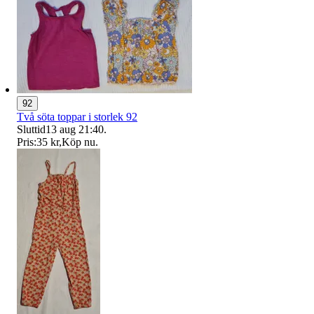
92
Två söta toppar i storlek 92
Sluttid
13 aug 21:40
.
Pris:
35 kr
,
Köp nu
.