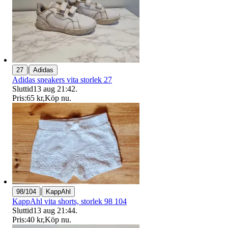
|
27
Adidas
Adidas sneakers vita storlek 27
Sluttid
13 aug 21:42
.
Pris:
65 kr
,
Köp nu
.
|
98/104
KappAhl
KappAhl vita shorts, storlek 98 104
Sluttid
13 aug 21:44
.
Pris:
40 kr
,
Köp nu
.