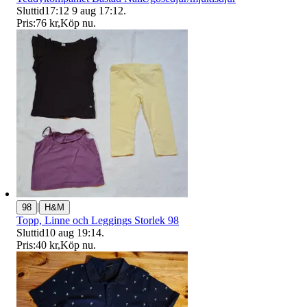
Sluttid
17:12
9 aug 17:12
.
Pris:
76 kr
,
Köp nu
.
|
98
H&M
Topp, Linne och Leggings Storlek 98
Sluttid
10 aug 19:14
.
Pris:
40 kr
,
Köp nu
.