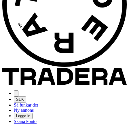
SEK
Så funkar det
Ny annons
Logga in
Skapa konto