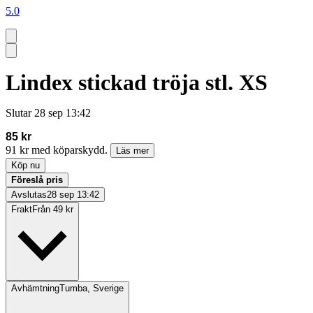
5.0
Lindex stickad tröja stl. XS
Slutar
28 sep 13:42
85 kr
91 kr med köparskydd.
Läs mer
Köp nu
Föreslå pris
Avslutas
28 sep 13:42
Frakt
Från 49 kr
Avhämtning
Tumba, Sverige