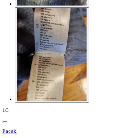
1
/
3
Pacak