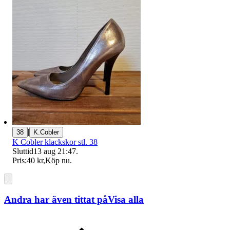
|
38
K.Cobler
K Cobler klackskor stl. 38
Sluttid
13 aug 21:47
.
Pris:
40 kr
,
Köp nu
.
Andra har även tittat på
Visa alla