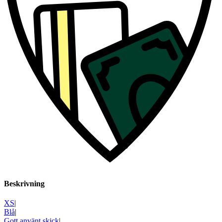
Beskrivning
XS
|
Blå
|
Gott använt skick
|