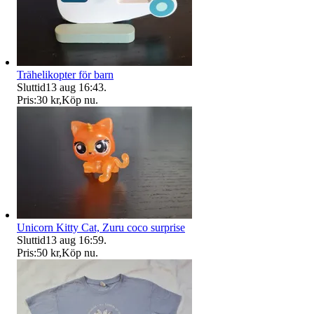
Trähelikopter för barn
Sluttid
13 aug 16:43
.
Pris:
30 kr
,
Köp nu
.
Unicorn Kitty Cat, Zuru coco surprise
Sluttid
13 aug 16:59
.
Pris:
50 kr
,
Köp nu
.