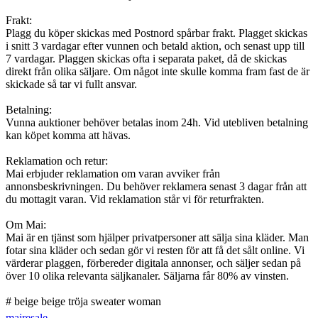
Frakt:
Plagg du köper skickas med Postnord spårbar frakt. Plagget skickas
i snitt 3 vardagar efter vunnen och betald aktion, och senast upp till
7 vardagar. Plaggen skickas ofta i separata paket, då de skickas
direkt från olika säljare. Om något inte skulle komma fram fast de är
skickade så tar vi fullt ansvar.
Betalning:
Vunna auktioner behöver betalas inom 24h. Vid utebliven betalning
kan köpet komma att hävas.
Reklamation och retur:
Mai erbjuder reklamation om varan avviker från
annonsbeskrivningen. Du behöver reklamera senast 3 dagar från att
du mottagit varan. Vid reklamation står vi för returfrakten.
Om Mai:
Mai är en tjänst som hjälper privatpersoner att sälja sina kläder. Man
fotar sina kläder och sedan gör vi resten för att få det sålt online. Vi
värderar plaggen, förbereder digitala annonser, och säljer sedan på
över 10 olika relevanta säljkanaler. Säljarna får 80% av vinsten.
# beige beige tröja sweater woman
mairesale