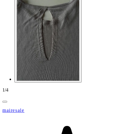
1
/
4
mairesale