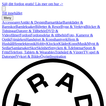
Sälj ditt fordon gratis! Läs mer om hur ->
Till innehållet
Meny
Accessoarer
Antikt & Design
Barnartiklar
Barnkläder &
Barnskor
Barnleksaker
Biljetter & Resor
Bygg & Verktyg
Böcker &
Tidningar
Datorer & Tillbehör
DVD &
Videofilmer
Fordon
Fordonsdelar & tillbehör
Foto, Kameror &
Optik
Frimärken
Handgjort & Konsthantverk
Hem &
Hushåll
Hemelektronik
Hobby
Klockor
Kläder
Konst
Musik
Mynt &
Sedlar
Samlarsaker
Skor
Skönhet
Smycken & Ädelstenar
Sport &
Fritid
Telefoni, Tablets & Wearables
Trädgård & Växter
TV-spel &
Datorspel
Vykort & Bilder
Övrigt
Inspiration