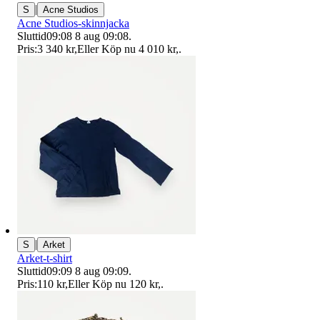
|
S
Acne Studios
Acne Studios-skinnjacka
Sluttid
09:08
8 aug 09:08
.
Pris:
3 340 kr
,
Eller Köp nu
4 010 kr
,
.
|
S
Arket
Arket-t-shirt
Sluttid
09:09
8 aug 09:09
.
Pris:
110 kr
,
Eller Köp nu
120 kr
,
.