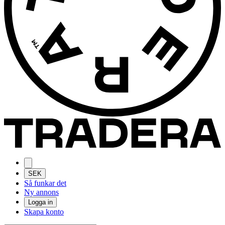
SEK
Så funkar det
Ny annons
Logga in
Skapa konto