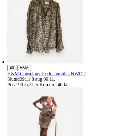
|
40
H&M
H&M Conscious Exclusive-blus NWOT
Sluttid
09:11
8 aug 09:11
.
Pris:
190 kr
,
Eller Köp nu
240 kr
,
.