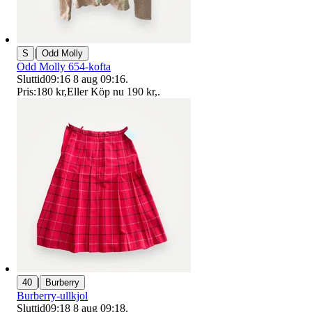
|
S
Odd Molly
Odd Molly 654-kofta
Sluttid
09:16
8 aug 09:16
.
Pris:
180 kr
,
Eller Köp nu
190 kr
,
.
|
40
Burberry
Burberry-ullkjol
Sluttid
09:18
8 aug 09:18
.