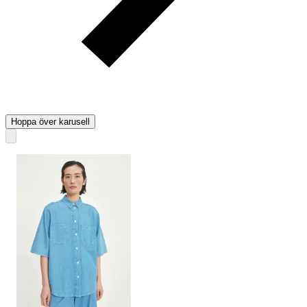
Hoppa över karusell