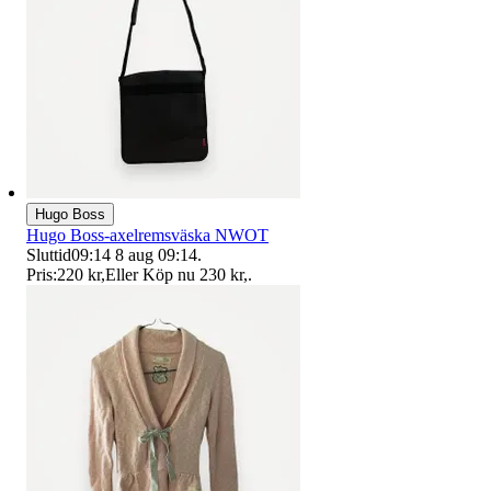
Hugo Boss
Hugo Boss-axelremsväska NWOT
Sluttid
09:14
8 aug 09:14
.
Pris:
220 kr
,
Eller Köp nu
230 kr
,
.