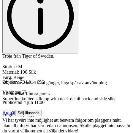
Tröja från Tiger of Sweden.
Storlek: M
Material: 100 Silk
Färg: Beige
Objektnr
734 814 656
Skick: Använd ett fåtal gånger, inga spår av användning.
Visningar
57
Kommentar från säljaren:
Superfine knitted silk top with neck detail back and side slits.
Publicerad
4 jun 11:00
-------
Anmäl
Sälj liknande
Frågor om plagg:
Vi har tyvärr inte möjlighet att besvara frågor om plaggens mått,
utan all info vi har står redan i annonsen. Skulle plagget inte passa är
du varmt välkommen att sälja det vidare!