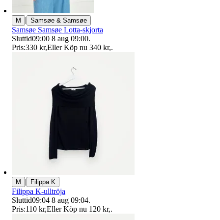
|
M
Samsøe & Samsøe
Samsøe Samsøe Lotta-skjorta
Sluttid
09:00
8 aug 09:00
.
Pris:
330 kr
,
Eller Köp nu
340 kr
,
.
|
M
Filippa K
Filippa K-ulltröja
Sluttid
09:04
8 aug 09:04
.
Pris:
110 kr
,
Eller Köp nu
120 kr
,
.