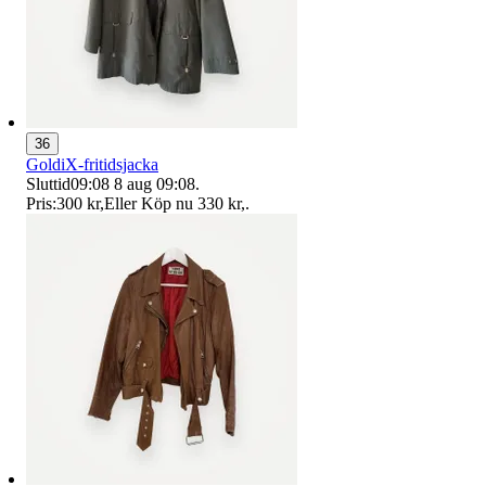
36
GoldiX-fritidsjacka
Sluttid
09:08
8 aug 09:08
.
Pris:
300 kr
,
Eller Köp nu
330 kr
,
.