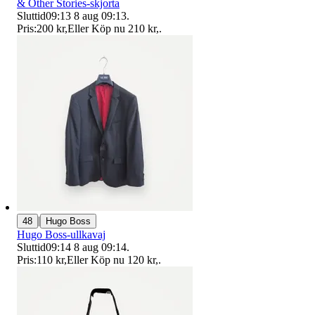
& Other Stories-skjorta
Sluttid
09:13
8 aug 09:13
.
Pris:
200 kr
,
Eller Köp nu
210 kr
,
.
|
48
Hugo Boss
Hugo Boss-ullkavaj
Sluttid
09:14
8 aug 09:14
.
Pris:
110 kr
,
Eller Köp nu
120 kr
,
.