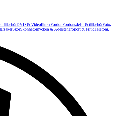
 Tillbehör
DVD & Videofilmer
Fordon
Fordonsdelar & tillbehör
Foto,
arsaker
Skor
Skönhet
Smycken & Ädelstenar
Sport & Fritid
Telefoni,