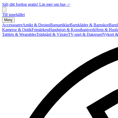
Sälj ditt fordon gratis! Läs mer om hur ->
Till innehållet
Meny
Accessoarer
Antikt & Design
Barnartiklar
Barnkläder & Barnskor
Barnl
Kameror & Optik
Frimärken
Handgjort & Konsthantverk
Hem & Hushå
Tablets & Wearables
Trädgård & Växter
TV-spel & Datorspel
Vykort &