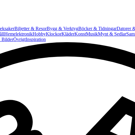
eksaker
Biljetter & Resor
Bygg & Verktyg
Böcker & Tidningar
Datorer &
ll
Hemelektronik
Hobby
Klockor
Kläder
Konst
Musik
Mynt & Sedlar
Saml
 Bilder
Övrigt
Inspiration