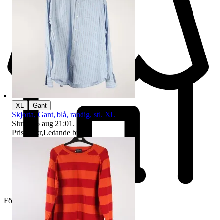
|
XL
Gant
Skjorta, Gant, blå, randig, stl. XL
Sluttid
16 aug 21:01
.
Pris:
55 kr
,
Ledande bud
.
Företag