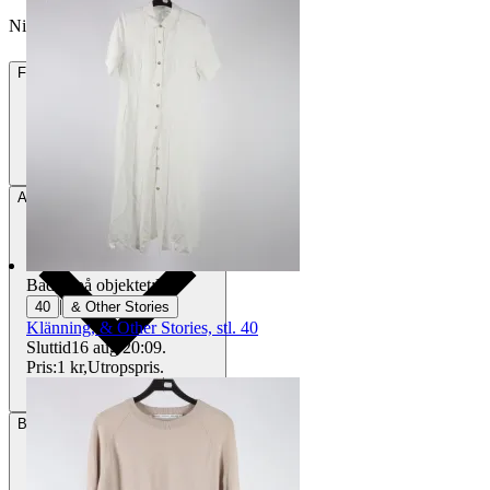
Nikita_9 vann auktionen
Frakt
84 kr DSV
Avhämtning
Stockholm, Sverige
Badge på objektet:
Ny
|
40
& Other Stories
Klänning, & Other Stories, stl. 40
Sluttid
16 aug 20:09
.
Pris:
1 kr
,
Utropspris
.
Betalning
Via Tradera