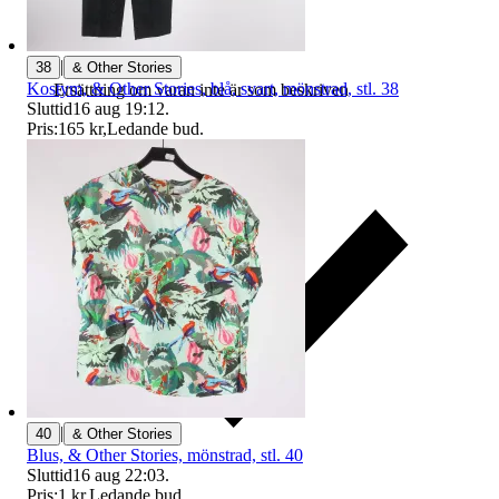
|
38
& Other Stories
Kostym, & Other Stories, blå, svart, mönstrad, stl. 38
Ersättning om varan inte är som beskriven
Sluttid
16 aug 19:12
.
Pris:
165 kr
,
Ledande bud
.
|
40
& Other Stories
Blus, & Other Stories, mönstrad, stl. 40
Sluttid
16 aug 22:03
.
Pris:
1 kr
,
Ledande bud
.