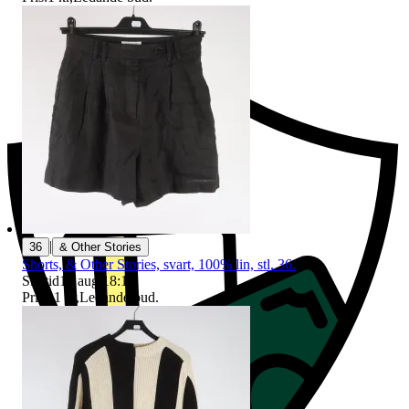
Ersättning om du inte får din vara
|
36
& Other Stories
Shorts, & Other Stories, svart, 100% lin, stl. 36.
Sluttid
16 aug 18:10
.
Pris:
11 kr
,
Ledande bud
.