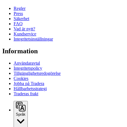
Regler
Press
Säkerhet
FAQ
Vad är nytt?
Kundservice
Integritetsinställningar
Information
Användaravtal
Integritetspolicy
Tillgänglighetsredogörelse
Cookies
Jobba på Tradera
Hållbarhetsstrategi
Traderas frakt
Språk