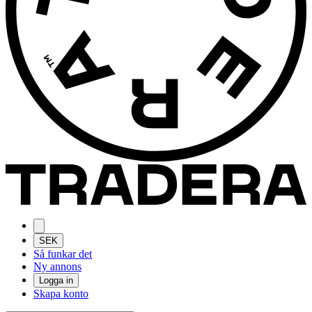
SEK
Så funkar det
Ny annons
Logga in
Skapa konto