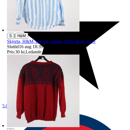
|
S
H&M
Skjorta, H&M, blå, vit, randig,100% linne, stl. S
Sluttid
16 aug 18:39
.
Pris:
30 kr
,
Ledande bud
.
5.0