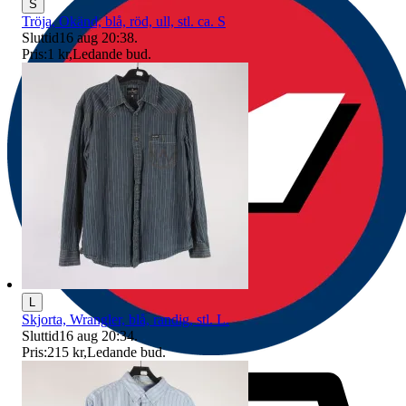
S
Tröja, Okänd, blå, röd, ull, stl. ca. S
Sluttid
16 aug 20:38
.
Pris:
1 kr
,
Ledande bud
.
L
Skjorta, Wrangler, blå, randig, stl. L.
Sluttid
16 aug 20:34
.
Pris:
215 kr
,
Ledande bud
.