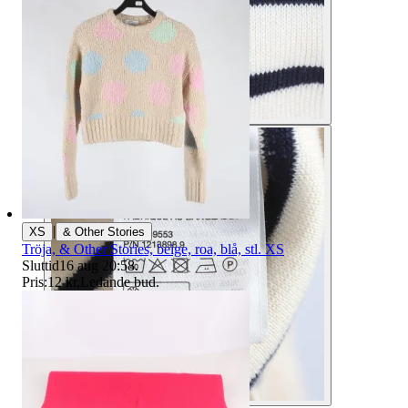
|
XS
& Other Stories
Tröja, & Other Stories, beige, roa, blå, stl. XS
Sluttid
16 aug 20:58
.
Pris:
12 kr
,
Ledande bud
.