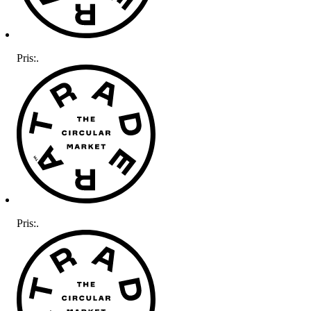
Pris:
.
Pris:
.