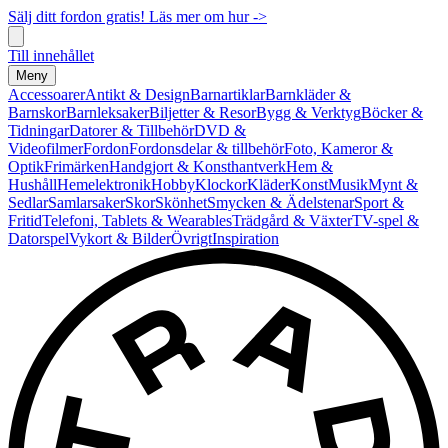
Sälj ditt fordon gratis! Läs mer om hur ->
Till innehållet
Meny
Accessoarer
Antikt & Design
Barnartiklar
Barnkläder &
Barnskor
Barnleksaker
Biljetter & Resor
Bygg & Verktyg
Böcker &
Tidningar
Datorer & Tillbehör
DVD &
Videofilmer
Fordon
Fordonsdelar & tillbehör
Foto, Kameror &
Optik
Frimärken
Handgjort & Konsthantverk
Hem &
Hushåll
Hemelektronik
Hobby
Klockor
Kläder
Konst
Musik
Mynt &
Sedlar
Samlarsaker
Skor
Skönhet
Smycken & Ädelstenar
Sport &
Fritid
Telefoni, Tablets & Wearables
Trädgård & Växter
TV-spel &
Datorspel
Vykort & Bilder
Övrigt
Inspiration