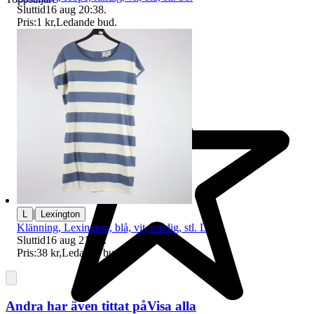
Sluttid
16 aug 20:38
.
Pris:
1 kr
,
Ledande bud
.
|
L
Lexington
Klänning, Lexington, blå, vit, randig, stl. L
Sluttid
16 aug 21:27
.
Pris:
38 kr
,
Ledande bud
.
Andra har även tittat på
Visa alla