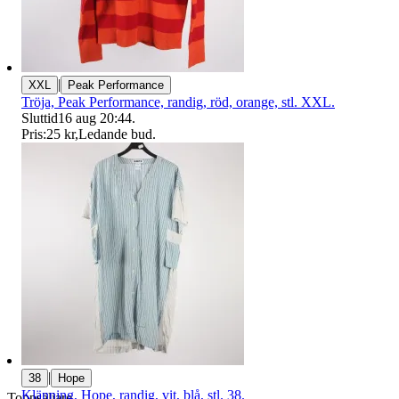
|
XXL
Peak Performance
Tröja, Peak Performance, randig, röd, orange, stl. XXL.
Sluttid
16 aug 20:44
.
Pris:
25 kr
,
Ledande bud
.
|
38
Hope
Klänning, Hope, randig, vit, blå, stl. 38.
Toppsäljare