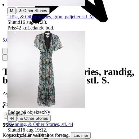
|
M
& Other Stories
Tröja, & Other Stories, grön, paljetter, stl. M
Sluttid
16 aug 21:28
.
Pris:
42 kr
,
Ledande bud
.
5.0
Tröja, & Other Stories, randig,
beige, blå, oversize, stl. S.
Avslutad
14 jun 20:44
Slutpris
Badge på objektet:
Ny
∙
Visa bud
|
44
& Other Stories
Klänning, & Other Stories, stl. 44
55 kr
Sluttid
16 aug 19:12
.
Köparskydd är valfritt hos företag.
Pris:
1 kr
,
Ledande bud
.
Läs mer