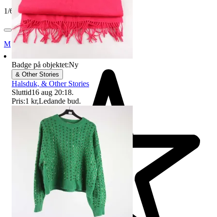
1
/
6
Myrorna
Badge på objektet:
Ny
& Other Stories
Halsduk, & Other Stories
Sluttid
16 aug 20:18
.
Pris:
1 kr
,
Ledande bud
.