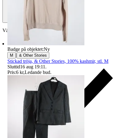
Välj till köparskydd
Badge på objektet:
Ny
|
M
& Other Stories
Stickad tröja, & Other Stories, 100% kashmir, stl. M
Sluttid
16 aug 19:11
.
Pris:
6 kr
,
Ledande bud
.