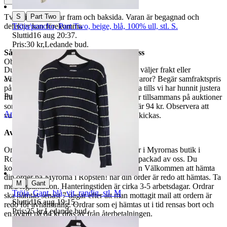
|
S
Part Two
Två mindre fläckar fram och baksida. Varan är begagnad och
Tröja/poncho, Part Two, beige, blå, 100% ull, stl. S.
defekter kan förekomma
Sluttid
16 aug 20:37
.
Pris:
30 kr
,
Ledande bud
.
Så här går det till när du handlar hos oss
Objektnr
735 031 010
Du betalar din order direkt på Tradera och väljer frakt eller
avhämtning. Vill du att vi samfraktar fler varor? Begär samfraktspris
Visningar
321
på din Traderasida och vänta med att betala tills vi har hunnit justera
Publicerad
5 jun 20:44
fraktpriset. Vi samfraktar upp till fyra varor tillsammans på auktioner
som avslutas samma dag. Samfraktspriset är 94 kr. Observera att
Anmäl
Sälj liknande
varor märkta endast avhämtning inte kan skickas.
Avhämtning
Om du väljer avhämtning hämtas din order i Myrornas butik i
Ropsten, Kolargatan 2 efter den har blivit packad av oss. Du
kommer att få ett separat mail med rubriken Välkommen att hämta
din order på Myrorna i Ropsten! när din order är redo att hämtas. Ta
|
M
Gant
med legitimation. Hanteringstiden är cirka 3-5 arbetsdagar. Ordrar
Tröja, Gant, blå, vit, randig, stl. M
ska hämtas senast 7 dagar efter att man mottagit mail att ordern är
Sluttid
16 aug 19:15
.
redo för avhämtning. Ordrar som ej hämtas ut i tid rensas bort och
Pris:
25 kr
,
Ledande bud
.
en avgift på 84 kr dras av från återbetalningen.