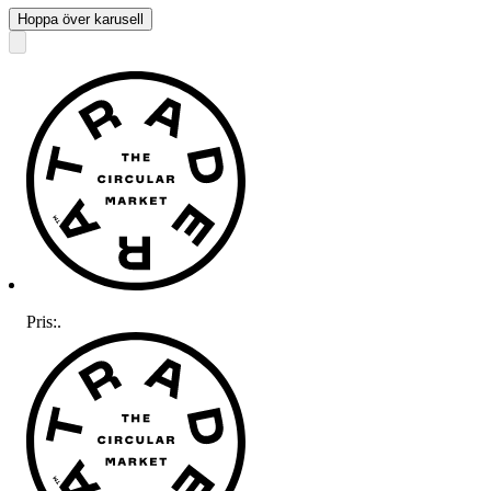
Hoppa över karusell
Pris:
.