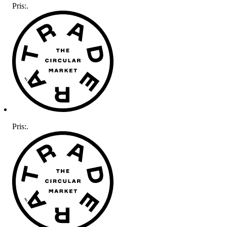
Pris:
.
Pris:
.