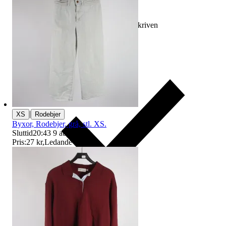
Ersättning om varan inte är som beskriven
|
XS
Rodebjer
Byxor, Rodebjer, grå, stl. XS.
Sluttid
20:43
9 aug 20:43
.
Pris:
27 kr
,
Ledande bud
.