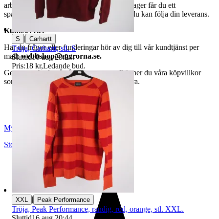
arbetsdagar. När din vara har lämnat vårt lager får du ett
spårningsnummer av DSV inom kort där du kan följa din leverans.
Kundservice
|
S
Carhartt
Har du frågor eller funderingar hör av dig till vår kundtjänst per
Tröja, Carhartt, stl. S
mail:
webbshop@myrorna.se
.
Sluttid
10 aug 20:24
.
Pris:
18 kr
,
Ledande bud
.
Genom att buda på våra annonser godkänner du våra köpvillkor
som du hittar på vår infosida här på Tradera.
Myrorna
Stockholm
,
Sverige
|
XXL
Peak Performance
Tröja, Peak Performance, randig, röd, orange, stl. XXL.
Sluttid
16 aug 20:44
.