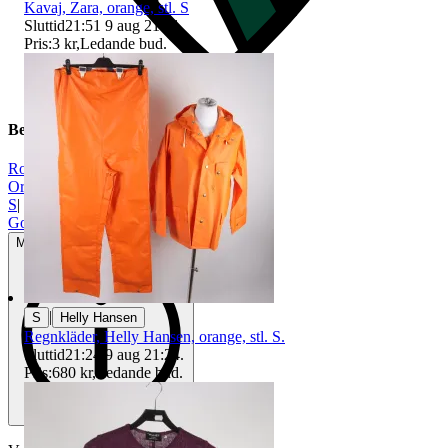
Kavaj, Zara, orange, stl. S
Sluttid
21:51
9 aug 21:51
.
Pris:
3 kr
,
Ledande bud
.
Beskrivning
Rodebjer
|
Orange
|
S
|
Gott använt skick
Mindre tecken på användning
|
S
Helly Hansen
Regnkläder, Helly Hansen, orange, stl. S.
Sluttid
21:24
9 aug 21:24
.
Pris:
680 kr
,
Ledande bud
.