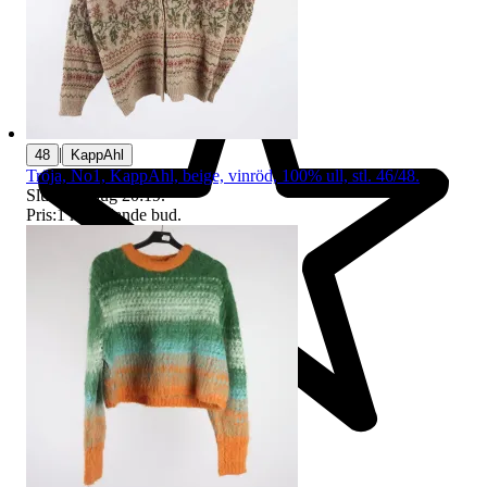
|
48
KappAhl
Tröja, No1, KappAhl, beige, vinröd, 100% ull, stl. 46/48.
Sluttid
16 aug 20:19
.
Pris:
1 kr
,
Ledande bud
.