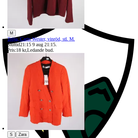
Ersättning om du inte får din vara
M
Tröja, Carin Wester, vinröd, stl. M.
Sluttid
21:15
9 aug 21:15
.
Pris:
18 kr
,
Ledande bud
.
|
S
Zara