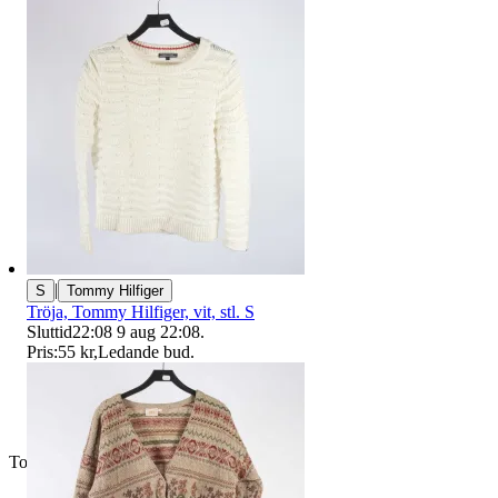
|
S
Tommy Hilfiger
Tröja, Tommy Hilfiger, vit, stl. S
Sluttid
22:08
9 aug 22:08
.
Pris:
55 kr
,
Ledande bud
.
Toppsäljare