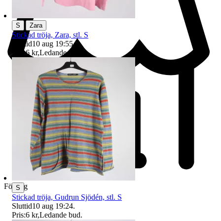
|
S
Zara
Stickad tröja, Zara, stl. S
Sluttid
10 aug 19:55
.
Pris:
6 kr
,
Ledande bud
.
Företag
S
Stickad tröja, Gudrun Sjödén, stl. S
Sluttid
10 aug 19:24
.
Pris:
6 kr
,
Ledande bud
.