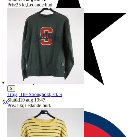
Pris:
25 kr
,
Ledande bud
.
S
Tröja, The Stronghold, stl. S
Sluttid
10 aug 19:47
.
5.0
Pris:
1 kr
,
Ledande bud
.