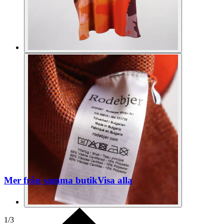
Mer från samma butik
Visa alla
1
/
3