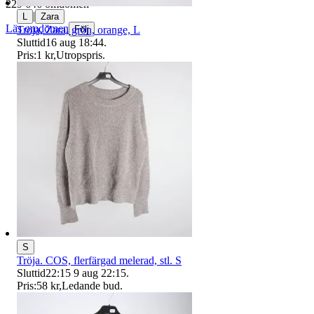
229 646 omdömen
|
L
Zara
Läs omdömen
Tröja, Zara, grön, orange, L
Följ
Sluttid
16 aug 18:44
.
Pris:
1 kr
,
Utropspris
.
S
Tröja. COS, flerfärgad melerad, stl. S
Sluttid
22:15
9 aug 22:15
.
Pris:
58 kr
,
Ledande bud
.