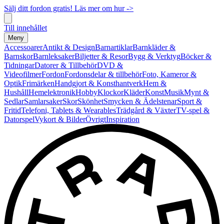
Sälj ditt fordon gratis! Läs mer om hur ->
Till innehållet
Meny
Accessoarer
Antikt & Design
Barnartiklar
Barnkläder &
Barnskor
Barnleksaker
Biljetter & Resor
Bygg & Verktyg
Böcker &
Tidningar
Datorer & Tillbehör
DVD &
Videofilmer
Fordon
Fordonsdelar & tillbehör
Foto, Kameror &
Optik
Frimärken
Handgjort & Konsthantverk
Hem &
Hushåll
Hemelektronik
Hobby
Klockor
Kläder
Konst
Musik
Mynt &
Sedlar
Samlarsaker
Skor
Skönhet
Smycken & Ädelstenar
Sport &
Fritid
Telefoni, Tablets & Wearables
Trädgård & Växter
TV-spel &
Datorspel
Vykort & Bilder
Övrigt
Inspiration