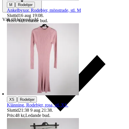
|
M
Rodebjer
Ankelbyxor, Rodebjer, mönstrade, stl. M
Sluttid
16 aug 19:08
.
Välj till köparskydd
Pris:
6 kr
,
Ledande bud
.
|
XS
Rodebjer
Klänning, Rodebjer, rosa, stl. XS.
Sluttid
21:38
9 aug 21:38
.
Pris:
48 kr
,
Ledande bud
.