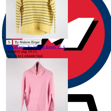
|
S
By Malene Birger
Stickad tröja, By Malene Birger, stl. S
Sluttid
10 aug 19:15
.
Pris:
16 kr
,
Ledande bud
.