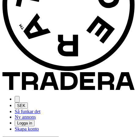
SEK
Så funkar det
Ny annons
Logga in
Skapa konto