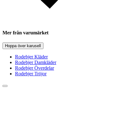
Mer från varumärket
Hoppa över karusell
Rodebjer Kläder
Rodebjer Damkläder
Rodebjer Överdelar
Rodebjer Tröjor