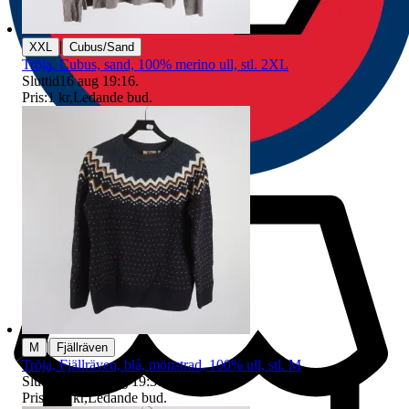
|
XXL
Cubus/Sand
Tröja, Cubus, sand, 100% merino ull, stl. 2XL
Sluttid
16 aug 19:16
.
Pris:
1 kr
,
Ledande bud
.
|
M
Fjällräven
Tröja, Fjällräven, blå, mönstrad, 100% ull, stl. M
Sluttid
19:37
9 aug 19:37
.
Pris:
535 kr
,
Ledande bud
.