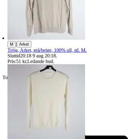
|
M
Arket
Tröja, Arket, grå/beige, 100% ull, stl. M.
Sluttid
20:18
9 aug 20:18
.
Pris:
51 kr
,
Ledande bud
.
Toppsäljare