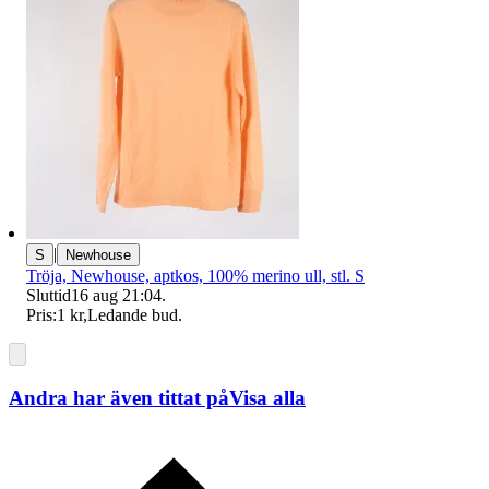
|
S
Newhouse
Tröja, Newhouse, aptkos, 100% merino ull, stl. S
Sluttid
16 aug 21:04
.
Pris:
1 kr
,
Ledande bud
.
Andra har även tittat på
Visa alla