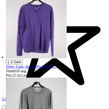
|
L
Gant
Tröja, Gant, lila, 100% ull, stl. L.
Sluttid
16 aug 20:43
.
Pris:
25 kr
,
Ledande bud
.
5.0