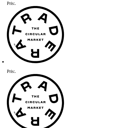
Pris:
.
Pris:
.