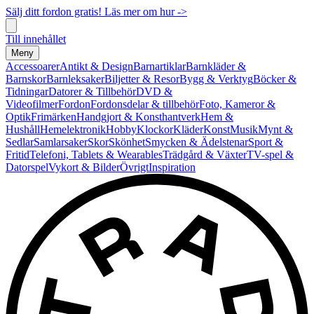
Sälj ditt fordon gratis! Läs mer om hur ->
Till innehållet
Meny
Accessoarer
Antikt & Design
Barnartiklar
Barnkläder &
Barnskor
Barnleksaker
Biljetter & Resor
Bygg & Verktyg
Böcker &
Tidningar
Datorer & Tillbehör
DVD &
Videofilmer
Fordon
Fordonsdelar & tillbehör
Foto, Kameror &
Optik
Frimärken
Handgjort & Konsthantverk
Hem &
Hushåll
Hemelektronik
Hobby
Klockor
Kläder
Konst
Musik
Mynt &
Sedlar
Samlarsaker
Skor
Skönhet
Smycken & Ädelstenar
Sport &
Fritid
Telefoni, Tablets & Wearables
Trädgård & Växter
TV-spel &
Datorspel
Vykort & Bilder
Övrigt
Inspiration