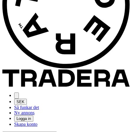
SEK
Så funkar det
Ny annons
Logga in
Skapa konto