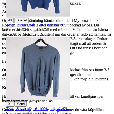
varor märkta endast avhämtning inte kan skickas.
Anmäl
Sälj liknande
Avhämtning
|
40
Busnel
Om du väljer avhämtning hämtas din order i Myrornas butik i
Tröja, Busnel, blå, 100% ull, stl. 40
Ropsten, Kolargatan 2 efter den har blivit packad av oss. Du
Sluttid
19:37
9 aug 19:37
.
kommer att få ett separat mail med rubriken Välkommen att hämta
Pris:
60 kr
,
Ledande bud
.
din order på Myrorna i Ropsten! när din order är redo att hämtas. Ta
med legitimation. Hanteringstiden är cirka 3-5 arbetsdagar. Ordrar
ska hämtas senast 7 dagar efter att man mottagit mail att ordern är
redo för avhämtning. Ordrar som ej hämtas ut i tid rensas bort och
en avgift på 84 kr dras av från återbetalningen.
Frakt
Om du har valt frakt kommer din vara att skickas från oss inom 3-5
arbetsdagar. När din vara har lämnat vårt lager får du ett
spårningsnummer av DSV inom kort där du kan följa din leverans.
Kundservice
Har du frågor eller funderingar hör av dig till vår kundtjänst per
mail:
webbshop@myrorna.se
.
|
XL
Sand
Tröja, Sand, blå, stl. 100%, ull, stl. XL.
Genom att buda på våra annonser godkänner du våra köpvillkor
Sluttid
22:05
9 aug 22:05
.