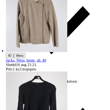
|
40
Wera
Jacka, Wera, beige, stl. 40
Sluttid
16 aug 21:21
.
Pris:
1 kr
,
Utropspris
.
Ersättning om varan inte är som beskriven