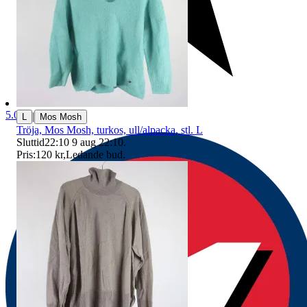
5.0
|
L
Mos Mosh
Tröja, Mos Mosh, turkos, ull/alpacka, stl. L
Sluttid
22:10
9 aug 22:10
.
Pris:
120 kr
,
Ledande bud
.