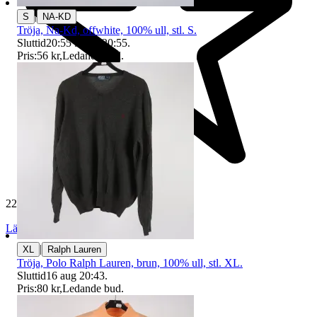
|
S
NA-KD
Tröja, Na-Kd, offwhite, 100% ull, stl. S.
Sluttid
20:55
9 aug 20:55
.
Pris:
56 kr
,
Ledande bud
.
229 646 omdömen
Läs omdömen
Följ
|
XL
Ralph Lauren
Tröja, Polo Ralph Lauren, brun, 100% ull, stl. XL.
Sluttid
16 aug 20:43
.
Pris:
80 kr
,
Ledande bud
.