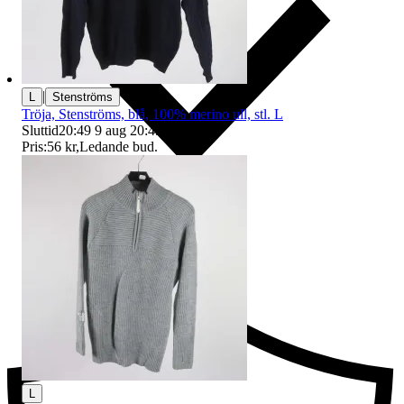
|
L
Stenströms
Tröja, Stenströms, blå, 100% merino ull, stl. L
Sluttid
20:49
9 aug 20:49
.
Pris:
56 kr
,
Ledande bud
.
Ersättning om du inte får din vara
L