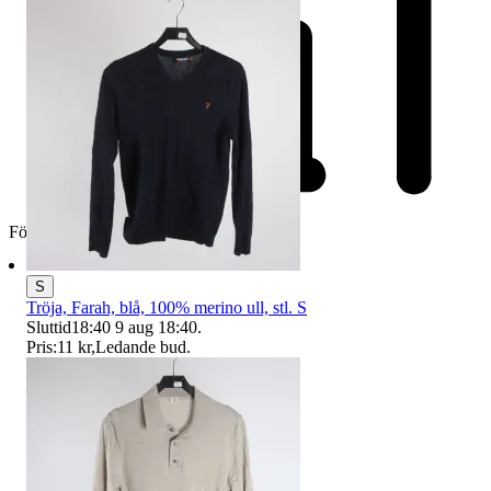
Företag
S
Tröja, Farah, blå, 100% merino ull, stl. S
Sluttid
18:40
9 aug 18:40
.
Pris:
11 kr
,
Ledande bud
.