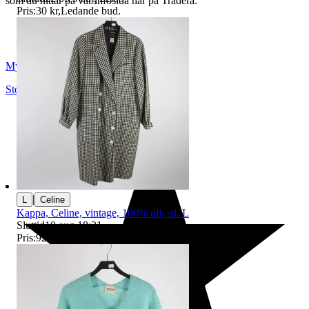
som du hittar på vår infosida här på Tradera.
Pris:
30 kr
,
Ledande bud
.
Myrorna
Stockholm
,
Sverige
|
L
Celine
Kappa, Celine, vintage, 100% ull, stl. L
Sluttid
10 aug 18:31
.
Pris:
925 kr
,
Ledande bud
.