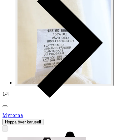
1
/
4
Myrorna
Hoppa över karusell