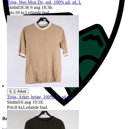
Tröja, Neo Mon Do, grå, 100% ull, stl. L
Sluttid
18:36
9 aug 18:36
.
Pris:
18 kr
,
Ledande bud
.
|
S
Arket
Tröja, Arket, beige, 100% ull, stl. S
Sluttid
16 aug 19:18
.
Pris:
8 kr
,
Ledande bud
.
Beskrivning