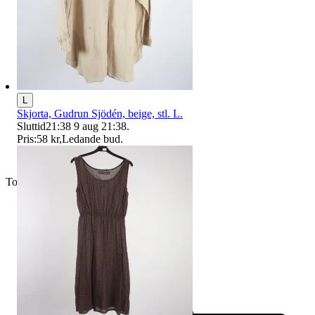
L
Skjorta, Gudrun Sjödén, beige, stl. L.
Sluttid
21:38
9 aug 21:38
.
Pris:
58 kr
,
Ledande bud
.
Toppsäljare