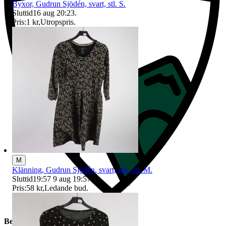
Byxor, Gudrun Sjödén, svart, stl. S.
Sluttid
16 aug 20:23
.
Pris:
1 kr
,
Utropspris
.
M
Klänning, Gudrun Sjödén, svart, grå, stl. M.
Sluttid
19:57
9 aug 19:57
.
Pris:
58 kr
,
Ledande bud
.
Beskrivning