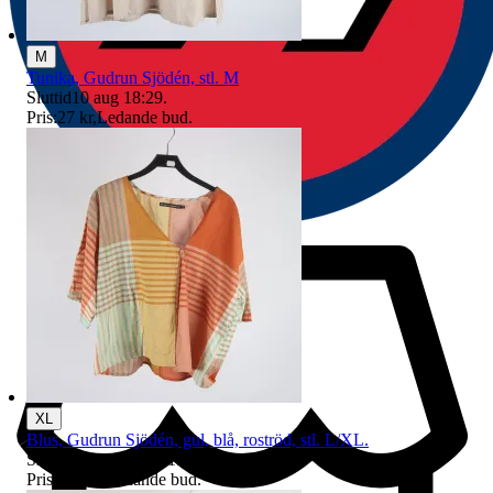
M
Tunika, Gudrun Sjödén, stl. M
Sluttid
10 aug 18:29
.
Pris:
27 kr
,
Ledande bud
.
XL
Blus, Gudrun Sjödén, gul, blå, roströd, stl. L/XL.
Sluttid
21:34
9 aug 21:34
.
Pris:
195 kr
,
Ledande bud
.