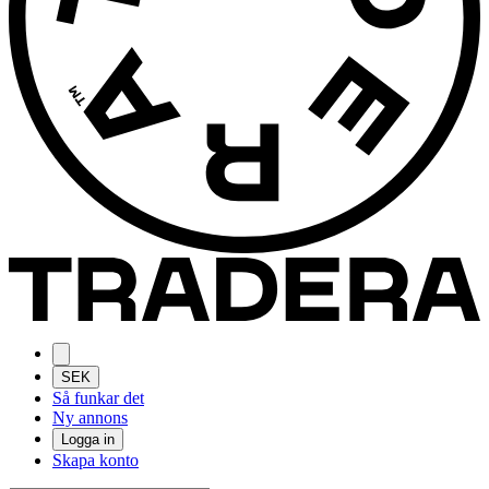
SEK
Så funkar det
Ny annons
Logga in
Skapa konto