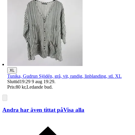
XL
Tunika, Gudrun Sjödén, grå, vit, randig, linblanding, stl. XL
Sluttid
19:29
9 aug 19:29
.
Pris:
80 kr
,
Ledande bud
.
Andra har även tittat på
Visa alla