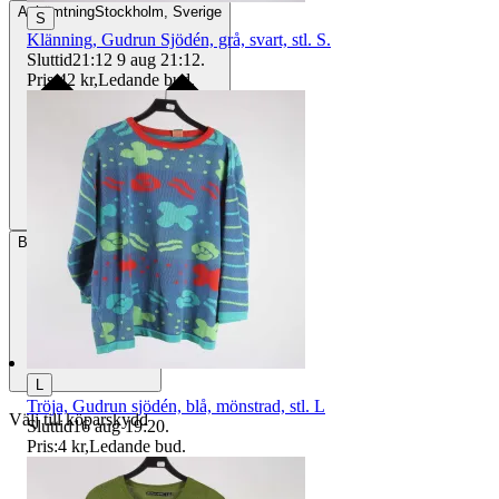
Avhämtning
Stockholm, Sverige
S
Klänning, Gudrun Sjödén, grå, svart, stl. S.
Sluttid
21:12
9 aug 21:12
.
Pris:
42 kr
,
Ledande bud
.
Betalning
Via Tradera
L
Tröja, Gudrun sjödén, blå, mönstrad, stl. L
Välj till köparskydd
Sluttid
16 aug 19:20
.
Pris:
4 kr
,
Ledande bud
.