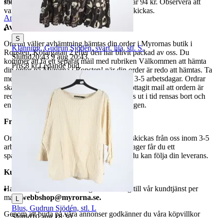
Publicerad
12 jun 19:24
som avslutas samma dag. Samfraktspriset är 94 kr. Observera att
varor märkta endast avhämtning inte kan skickas.
Anmäl
Sälj liknande
Avhämtning
S
Om du väljer avhämtning hämtas din order i Myrornas butik i
Klänning, Gudrun Sjödén, svart, lila, stl. S.
Ropsten, Kolargatan 2 efter den har blivit packad av oss. Du
Sluttid
20:43
9 aug 20:43
.
kommer att få ett separat mail med rubriken Välkommen att hämta
Pris:
8 kr
,
Ledande bud
.
din order på Myrorna i Ropsten! när din order är redo att hämtas. Ta
med legitimation. Hanteringstiden är cirka 3-5 arbetsdagar. Ordrar
ska hämtas senast 7 dagar efter att man mottagit mail att ordern är
redo för avhämtning. Ordrar som ej hämtas ut i tid rensas bort och
en avgift på 84 kr dras av från återbetalningen.
Frakt
Om du har valt frakt kommer din vara att skickas från oss inom 3-5
arbetsdagar. När din vara har lämnat vårt lager får du ett
spårningsnummer av DSV inom kort där du kan följa din leverans.
Kundservice
Har du frågor eller funderingar hör av dig till vår kundtjänst per
mail:
webbshop@myrorna.se
.
L
Blus, Gudrun Sjödén, stl. L
Genom att buda på våra annonser godkänner du våra köpvillkor
Sluttid
10 aug 18:30
.