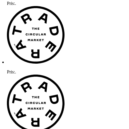
Pris:
.
Pris:
.