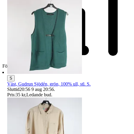
Företag
S
Väst, Gudrun Sjödén, grön, 100% ull, stl. S.
Sluttid
20:56
9 aug 20:56
.
Pris:
35 kr
,
Ledande bud
.