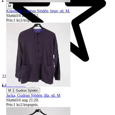
M
Klänning, Gudrun Sjödén, brun, stl. M.
Sluttid
16 aug 21:52
.
Pris:
1 kr
,
Utropspris
.
229 633 omdömen
Läs omdömen
Följ
|
M
Gudrun Sjödén
Jacka, Gudrun Sjöden, lila, stl. M
Sluttid
16 aug 21:20
.
Pris:
1 kr
,
Utropspris
.