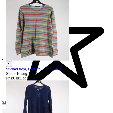
S
Stickad tröja, Gudrun Sjödén, stl. S
Sluttid
10 aug 19:24
.
Pris:
6 kr
,
Ledande bud
.
5.0