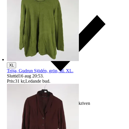
XL
Tröja, Gudrun Sjödén, grön, stl. XL.
Sluttid
16 aug 20:53
.
Pris:
31 kr
,
Ledande bud
.
Ersättning om varan inte är som beskriven