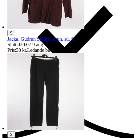
S
Jacka, Gudrun Sjödén, brun, stl. S.
Sluttid
20:07
9 aug 20:07
.
Pris:
38 kr
,
Ledande bud
.
Ersättning om du inte får din vara
S