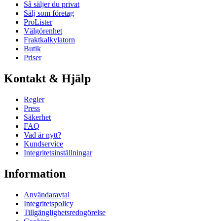
Så säljer du privat
Sälj som företag
ProLister
Välgörenhet
Fraktkalkylatorn
Butik
Priser
Kontakt & Hjälp
Regler
Press
Säkerhet
FAQ
Vad är nytt?
Kundservice
Integritetsinställningar
Information
Användaravtal
Integritetspolicy
Tillgänglighetsredogörelse