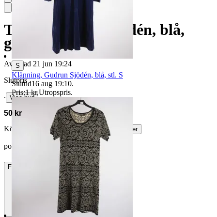
Tröja, Gudrun Sjödén, blå,
grå, 55% lin, stl. S.
Avslutad
21 jun 19:24
S
Klänning, Gudrun Sjödén, blå, stl. S
Slutpris
Sluttid
16 aug 19:10
.
Pris:
1 kr
,
Utropspris
.
∙
Visa bud
50 kr
Köparskydd är valfritt hos företag.
Läs mer
polite_nataliia vann auktionen
Frakt
84 kr DSV