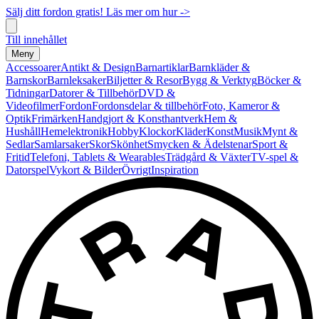
Sälj ditt fordon gratis! Läs mer om hur ->
Till innehållet
Meny
Accessoarer
Antikt & Design
Barnartiklar
Barnkläder &
Barnskor
Barnleksaker
Biljetter & Resor
Bygg & Verktyg
Böcker &
Tidningar
Datorer & Tillbehör
DVD &
Videofilmer
Fordon
Fordonsdelar & tillbehör
Foto, Kameror &
Optik
Frimärken
Handgjort & Konsthantverk
Hem &
Hushåll
Hemelektronik
Hobby
Klockor
Kläder
Konst
Musik
Mynt &
Sedlar
Samlarsaker
Skor
Skönhet
Smycken & Ädelstenar
Sport &
Fritid
Telefoni, Tablets & Wearables
Trädgård & Växter
TV-spel &
Datorspel
Vykort & Bilder
Övrigt
Inspiration