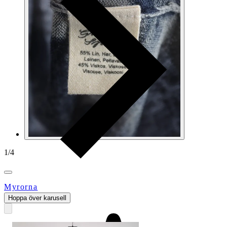
1
/
4
Myrorna
Hoppa över karusell