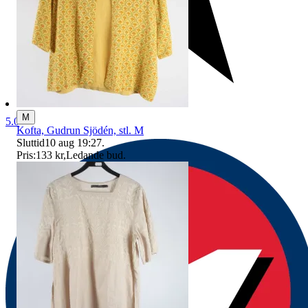
M
5.0
Kofta, Gudrun Sjödén, stl. M
Sluttid
10 aug 19:27
.
Pris:
133 kr
,
Ledande bud
.