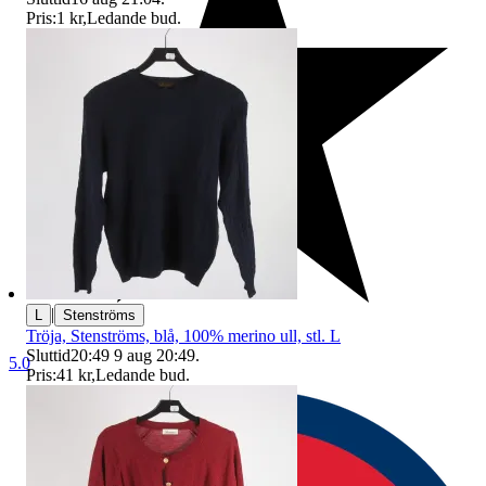
Pris:
1 kr
,
Ledande bud
.
|
L
Stenströms
Tröja, Stenströms, blå, 100% merino ull, stl. L
Sluttid
20:49
9 aug 20:49
.
5.0
Pris:
41 kr
,
Ledande bud
.