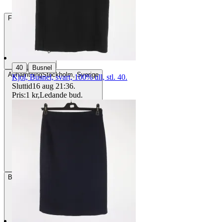
Frakt
84 kr DSV
|
40
Busnel
Avhämtning
Stockholm, Sverige
Kjol, Busnel, svart, 100% ull, stl. 40.
Sluttid
16 aug 21:36
.
Pris:
1 kr
,
Ledande bud
.
Betalning
Via Tradera