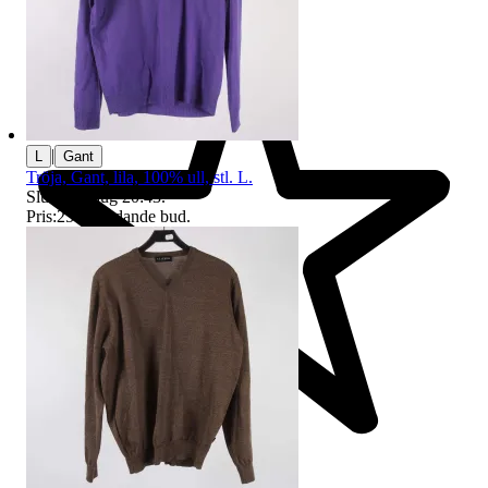
|
L
Gant
Tröja, Gant, lila, 100% ull, stl. L.
Sluttid
16 aug 20:43
.
Pris:
25 kr
,
Ledande bud
.