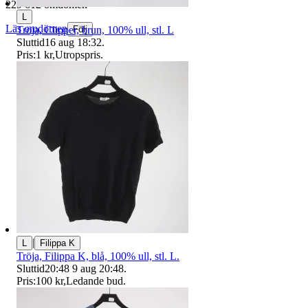
229 612 omdömen
L
Läs omdömen
Tröja, Clipper, brun, 100% ull, stl. L
Följ
Sluttid
16 aug 18:32
.
Pris:
1 kr
,
Utropspris
.
|
L
Filippa K
Tröja, Filippa K, blå, 100% ull, stl. L.
Sluttid
20:48
9 aug 20:48
.
Pris:
100 kr
,
Ledande bud
.