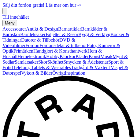
Sälj ditt fordon gratis! Läs mer om hur ->
Till innehållet
Meny
Accessoarer
Antikt & Design
Barnartiklar
Barnkläder &
Barnskor
Barnleksaker
Biljetter & Resor
Bygg & Verktyg
Böcker &
Tidningar
Datorer & Tillbehör
DVD &
Videofilmer
Fordon
Fordonsdelar & tillbehör
Foto, Kameror &
Optik
Frimärken
Handgjort & Konsthantverk
Hem &
Hushåll
Hemelektronik
Hobby
Klockor
Kläder
Konst
Musik
Mynt &
Sedlar
Samlarsaker
Skor
Skönhet
Smycken & Ädelstenar
Sport &
Fritid
Telefoni, Tablets & Wearables
Trädgård & Växter
TV-spel &
Datorspel
Vykort & Bilder
Övrigt
Inspiration