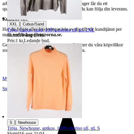
arbetsdagar. När din vara har lämnat vårt lager får du ett
spårningsnummer av DSV inom kort där du kan följa din leverans.
Kundservice
|
XXL
Cubus/Sand
Har du frågor eller funderingar hör av dig till vår kundtjänst per
Tröja, Cubus, sand, 100% merino ull, stl. 2XL
mail:
webbshop@myrorna.se
.
Sluttid
16 aug 19:16
.
Pris:
1 kr
,
Ledande bud
.
Genom att buda på våra annonser godkänner du våra köpvillkor
som du hittar på vår infosida här på Tradera.
Myrorna
Stockholm
,
Sverige
|
S
Newhouse
Tröja, Newhouse, aptkos, 100% merino ull, stl. S
Sluttid
16 aug 21:04
.