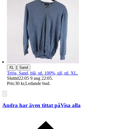
|
XL
Sand
Tröja, Sand, blå, stl. 100%, ull, stl. XL.
Sluttid
22:05
9 aug 22:05
.
Pris:
30 kr
,
Ledande bud
.
Andra har även tittat på
Visa alla