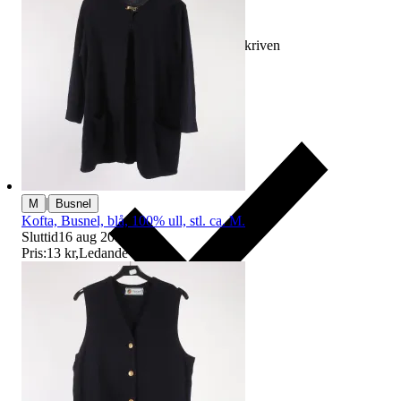
Ersättning om varan inte är som beskriven
|
M
Busnel
Kofta, Busnel, blå, 100% ull, stl. ca. M.
Sluttid
16 aug 20:16
.
Pris:
13 kr
,
Ledande bud
.