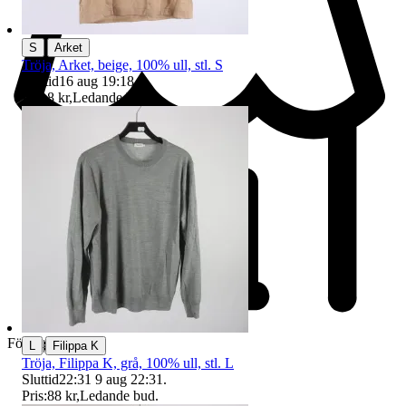
|
S
Arket
Tröja, Arket, beige, 100% ull, stl. S
Sluttid
16 aug 19:18
.
Pris:
8 kr
,
Ledande bud
.
Företag
|
L
Filippa K
Tröja, Filippa K, grå, 100% ull, stl. L
Sluttid
22:31
9 aug 22:31
.
Pris:
88 kr
,
Ledande bud
.