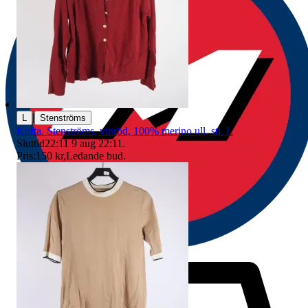
|
L
Stenströms
Kofta. Stenströms, vinröd, 100% merino ull, stl. L
Sluttid
22:11
9 aug 22:11
.
Pris:
150 kr
,
Ledande bud
.