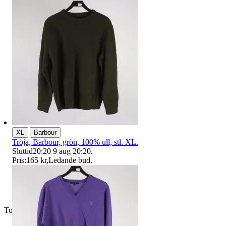
|
XL
Barbour
Tröja, Barbour, grön, 100% ull, stl. XL.
Sluttid
20:20
9 aug 20:20
.
Pris:
165 kr
,
Ledande bud
.
Toppsäljare