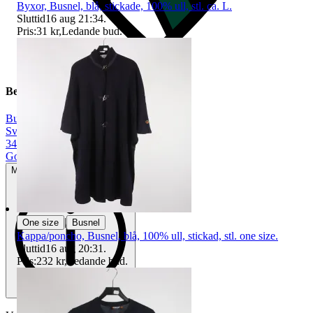
Byxor, Busnel, blå, stickade, 100% ull, stl. ca. L.
Sluttid
16 aug 21:34
.
Pris:
31 kr
,
Ledande bud
.
Beskrivning
Busnel
|
Svart
|
34
|
Gott använt skick
Mindre tecken på användning
|
One size
Busnel
Kappa/poncho, Busnel, blå, 100% ull, stickad, stl. one size.
Sluttid
16 aug 20:31
.
Pris:
232 kr
,
Ledande bud
.