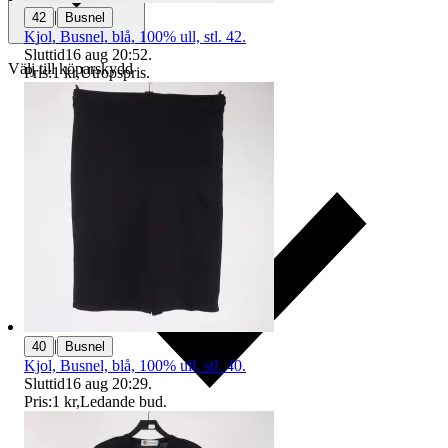
|
42
Busnel
Kjol, Busnel, blå, 100% ull, stl. 42.
Sluttid
16 aug 20:52
.
Välj till köparskydd
Pris:
1 kr
,
Utropspris
.
|
40
Busnel
Kjol, Busnel, blå, 100% ull, stl. 40.
Sluttid
16 aug 20:29
.
Pris:
1 kr
,
Ledande bud
.