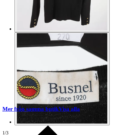
Mer från samma butik
Visa alla
1
/
3