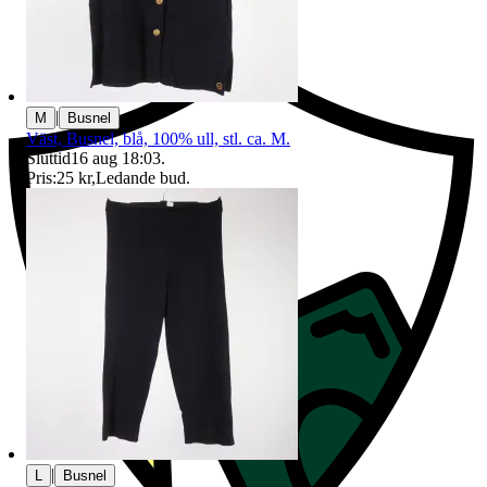
Ersättning om du inte får din vara
|
M
Busnel
Väst, Busnel, blå, 100% ull, stl. ca. M.
Sluttid
16 aug 18:03
.
Pris:
25 kr
,
Ledande bud
.
|
L
Busnel