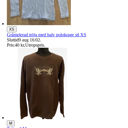
XS
Gråmelerad tröja med halv polokrage stl XS
Sluttid
9 aug 16:02
.
Pris:
40 kr
,
Utropspris
.
M