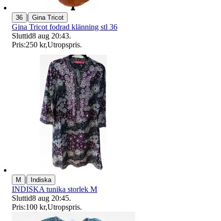
|
36
Gina Tricot
Gina Tricot fodrad klänning stl 36
Sluttid
8 aug 20:43
.
Pris:
250 kr
,
Utropspris
.
|
M
Indiska
INDISKA tunika storlek M
Sluttid
8 aug 20:45
.
Pris:
100 kr
,
Utropspris
.