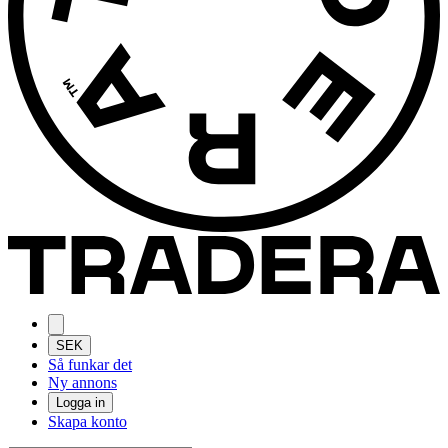
SEK
Så funkar det
Ny annons
Logga in
Skapa konto