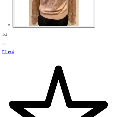
1
/
2
Ellet4