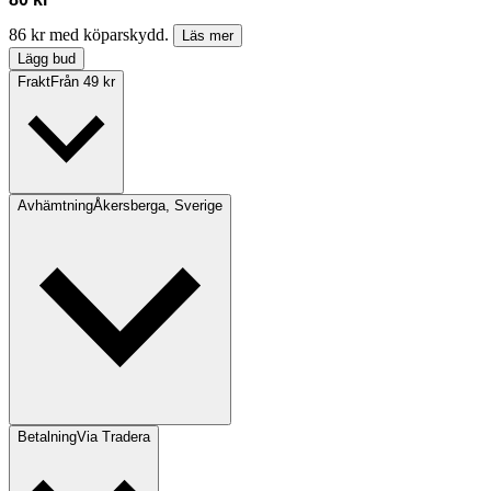
86 kr med köparskydd.
Läs mer
Lägg bud
Frakt
Från 49 kr
Avhämtning
Åkersberga, Sverige
Betalning
Via Tradera