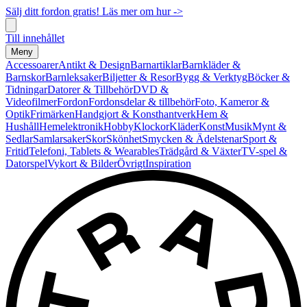
Sälj ditt fordon gratis! Läs mer om hur ->
Till innehållet
Meny
Accessoarer
Antikt & Design
Barnartiklar
Barnkläder &
Barnskor
Barnleksaker
Biljetter & Resor
Bygg & Verktyg
Böcker &
Tidningar
Datorer & Tillbehör
DVD &
Videofilmer
Fordon
Fordonsdelar & tillbehör
Foto, Kameror &
Optik
Frimärken
Handgjort & Konsthantverk
Hem &
Hushåll
Hemelektronik
Hobby
Klockor
Kläder
Konst
Musik
Mynt &
Sedlar
Samlarsaker
Skor
Skönhet
Smycken & Ädelstenar
Sport &
Fritid
Telefoni, Tablets & Wearables
Trädgård & Växter
TV-spel &
Datorspel
Vykort & Bilder
Övrigt
Inspiration