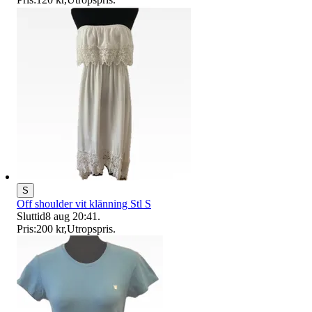
S
Off shoulder vit klänning Stl S
Sluttid
8 aug 20:41
.
Pris:
200 kr
,
Utropspris
.