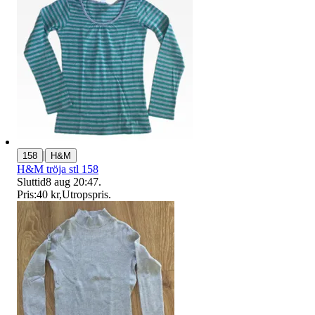
|
158
H&M
H&M tröja stl 158
Sluttid
8 aug 20:47
.
Pris:
40 kr
,
Utropspris
.