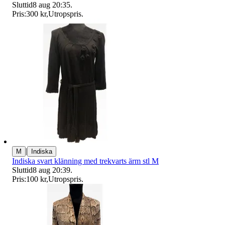
Sluttid
8 aug 20:35
.
Pris:
300 kr
,
Utropspris
.
|
M
Indiska
Indiska svart klänning med trekvarts ärm stl M
Sluttid
8 aug 20:39
.
Pris:
100 kr
,
Utropspris
.