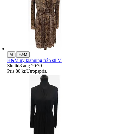
|
M
H&M
H&M ny klänning från stl M
Sluttid
8 aug 20:39
.
Pris:
80 kr
,
Utropspris
.