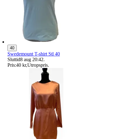
40
Swedemount T-shirt Stl 40
Sluttid
8 aug 20:42
.
Pris:
40 kr
,
Utropspris
.