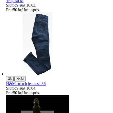
Tröja stl M
Sluttid
9 aug 16:03
.
Pris:
50 kr
,
Utropspris
.
|
36
H&M
H&M stretch jeans stl 36
Sluttid
9 aug 16:04
.
Pris:
50 kr
,
Utropspris
.