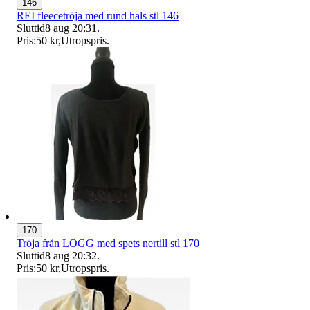
146
REI fleecetröja med rund hals stl 146
Sluttid
8 aug 20:31
.
Pris:
50 kr
,
Utropspris
.
170
Tröja från LOGG med spets nertill stl 170
Sluttid
8 aug 20:32
.
Pris:
50 kr
,
Utropspris
.