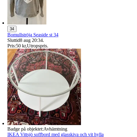
34
Bomullströja Seaside st 34
Sluttid
8 aug 20:34
.
Pris:
50 kr
,
Utropspris
.
Badge på objektet:
Avhämtning
IKEA Vittsjö soffbord med glasskiva och vit hylla