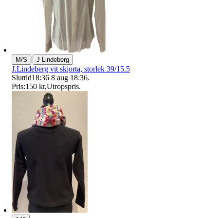
|
M/S
J Lindeberg
J.Lindeberg vit skjorta, storlek 39/15.5
Sluttid
18:36
8 aug 18:36
.
Pris:
150 kr
,
Utropspris
.