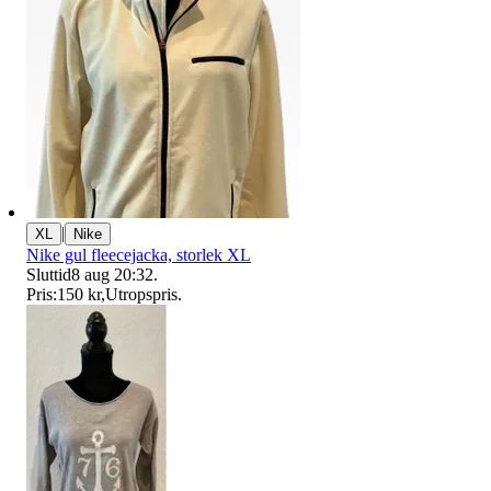
|
XL
Nike
Nike gul fleecejacka, storlek XL
Sluttid
8 aug 20:32
.
Pris:
150 kr
,
Utropspris
.