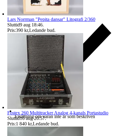
Lars Norrman "Pepita dansar" Litografi 2/360
Sluttid
9 aug 18:46
.
Pris:
390 kr
,
Ledande bud
.
Fostex 260 Multitracker Analog 4-kanals Portastudio
Ersättning om varan inte är som beskriven
Sluttid
16 aug 20:57
.
Pris:
1 840 kr
,
Ledande bud
.