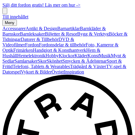
Sälj ditt fordon gratis! Läs mer om hur ->
Till innehållet
Meny
Accessoarer
Antikt & Design
Barnartiklar
Barnkläder &
Barnskor
Barnleksaker
Biljetter & Resor
Bygg & Verktyg
Böcker &
Tidningar
Datorer & Tillbehör
DVD &
Videofilmer
Fordon
Fordonsdelar & tillbehör
Foto, Kameror &
Optik
Frimärken
Handgjort & Konsthantverk
Hem &
Hushåll
Hemelektronik
Hobby
Klockor
Kläder
Konst
Musik
Mynt &
Sedlar
Samlarsaker
Skor
Skönhet
Smycken & Ädelstenar
Sport &
Fritid
Telefoni, Tablets & Wearables
Trädgård & Växter
TV-spel &
Datorspel
Vykort & Bilder
Övrigt
Inspiration