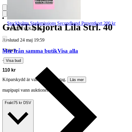
Stockholms Stadsmissions Secondhand Presentkort 200 kr
GANT Skjorta Lila Strl. 40
Pris:
200 kr
,
Köp nu
.
Avslutad
24 maj 19:59
Slutpris
Mer från samma butik
Visa alla
∙
Visa bud
110 kr
Köparskydd är valfritt hos företag.
Läs mer
mapipapi vann auktionen
Frakt
75 kr DSV