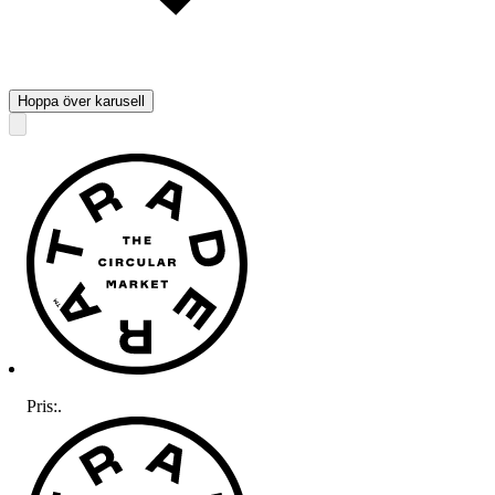
Hoppa över karusell
Pris:
.