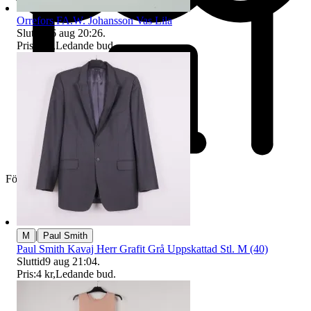
Orrefors FA.W. Johansson Vas Lila
Sluttid
16 aug 20:26
.
Pris:
6 kr
,
Ledande bud
.
Företag
|
M
Paul Smith
Paul Smith Kavaj Herr Grafit Grå Uppskattad Stl. M (40)
Sluttid
9 aug 21:04
.
Pris:
4 kr
,
Ledande bud
.