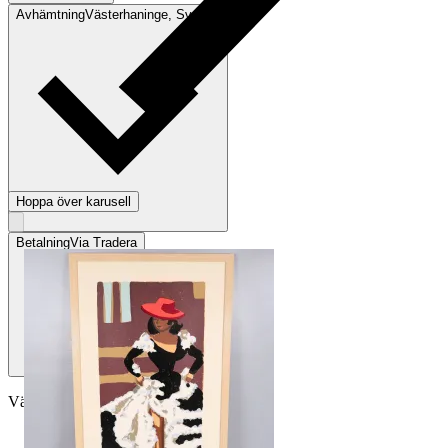
Avhämtning
Västerhaninge, Sverige
Hoppa över karusell
Betalning
Via Tradera
Välj till köparskydd