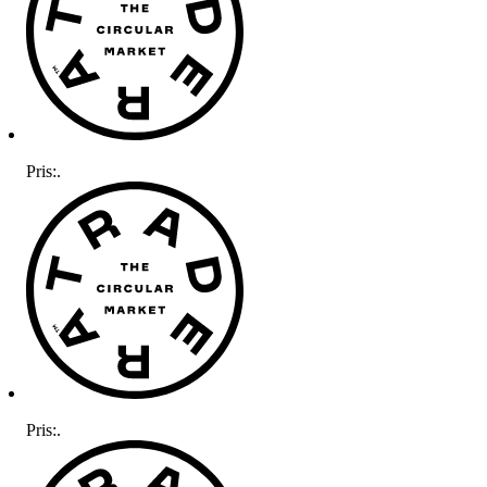
Pris:
.
Pris:
.