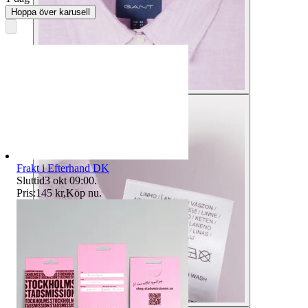
Hoppa över karusell
Frakt i Efterhand DK
Sluttid
3 okt 09:00
.
Pris:
145 kr
,
Köp nu
.