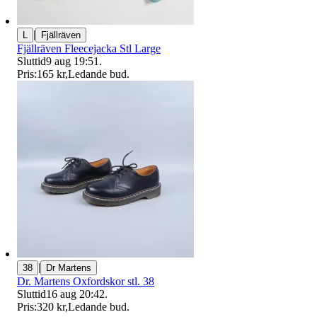
|
L
Fjällräven
Fjällräven Fleecejacka Stl Large
Sluttid
9 aug 19:51
.
Pris:
165 kr
,
Ledande bud
.
|
38
Dr Martens
Dr. Martens Oxfordskor stl. 38
Sluttid
16 aug 20:42
.
Pris:
320 kr
,
Ledande bud
.