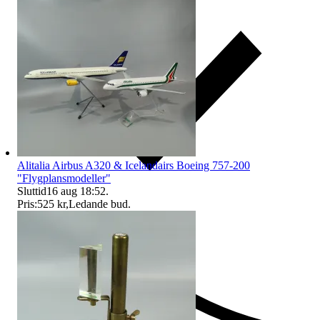
Alitalia Airbus A320 & Icelandairs Boeing 757-200
"Flygplansmodeller"
Sluttid
16 aug 18:52
.
Pris:
525 kr
,
Ledande bud
.
Ersättning om du inte får din vara