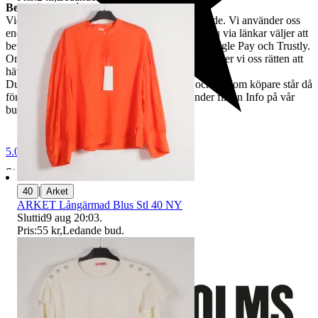
Betalning och ångerrätt
Vid vunnen auktion bör betalning ske omgående. Vi använder oss
endast av Traderabetalning, vilket innebär att du via länkar väljer att
betala med Swish, kort, Klarna, Apple Pay, Google Pay och Trustly.
Om betalning inte skett inom fem dagar förbehåller vi oss rätten att
häva köpet.
Du har rätt att ångra köpet inom 14 dagar, och du som köpare står då
för returfrakten. Mer om returer hittar du under fliken Info på vår
butikssida på Tradera.
5.0
Stadsmissionens second hand
|
40
Arket
ARKET Långärmad Blus Stl 40 NY
Sluttid
9 aug 20:03
.
Pris:
55 kr
,
Ledande bud
.