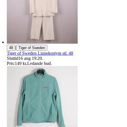
|
48
Tiger of Sweden
Tiger of Sweden Linnekostym stl. 48
Sluttid
16 aug 19:20
.
Pris:
149 kr
,
Ledande bud
.