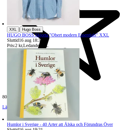
|
XXL
Hugo Boss
HUGO BOSS Skjorta "Obert modern Essentials" XXL
Sluttid
16 aug 18:32
.
Pris:
2 kr
,
Ledande bud
.
80 753 omdömen
Läs omdömen
Följ
Humlor i Sverige - 40 Arter att Älska och Förundras Över
Sluttid
16 aug 19:21
.