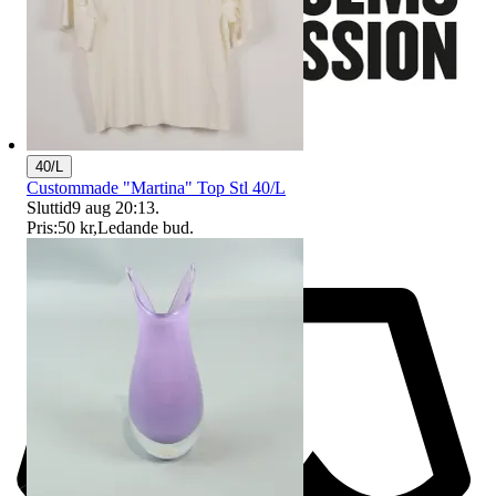
40/L
Custommade "Martina" Top Stl 40/L
Sluttid
9 aug 20:13
.
Pris:
50 kr
,
Ledande bud
.