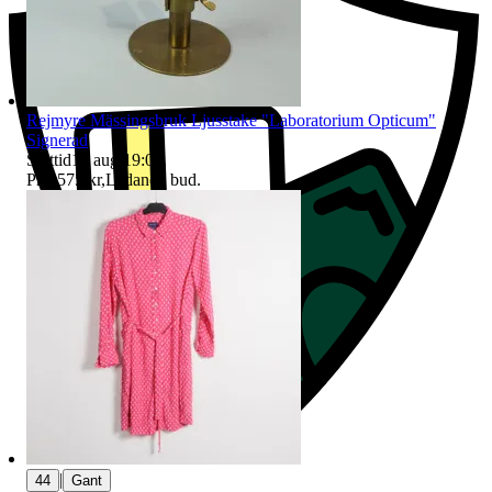
Rejmyre Mässingsbruk Ljusstake "Laboratorium Opticum"
Signerad
Sluttid
16 aug 19:07
.
Pris:
575 kr
,
Ledande bud
.
|
44
Gant