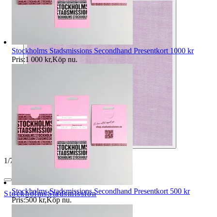
Stockholms Stadsmissions Secondhand Presentkort 1000 kr
Pris:
1 000 kr
,
Köp nu
.
1
/
7
Stockholms Stadsmissions Secondhand Presentkort 500 kr
StockholmsStadsmission
Pris:
500 kr
,
Köp nu
.