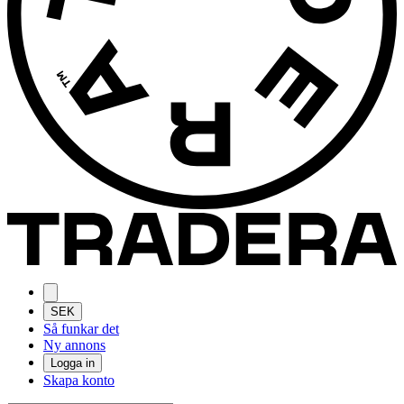
SEK
Så funkar det
Ny annons
Logga in
Skapa konto