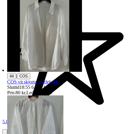
|
44
COS
COS vit skjorta, storlek 44
Sluttid
18:55
6 aug 18:55
.
Pris:
80 kr
,
Ledande bud
.
5.0