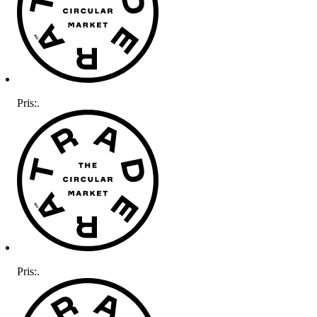
Pris:
.
Pris:
.