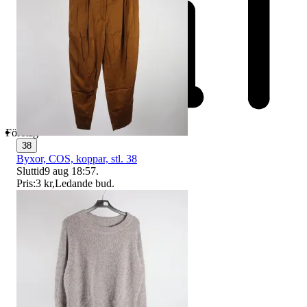
Företag
38
Byxor, COS, koppar, stl. 38
Sluttid
9 aug 18:57
.
Pris:
3 kr
,
Ledande bud
.