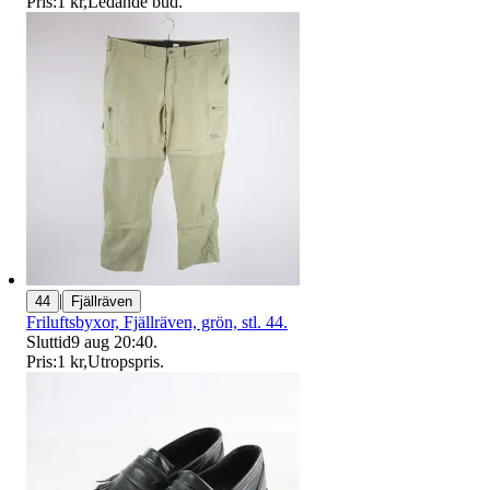
Pris:
1 kr
,
Ledande bud
.
|
44
Fjällräven
Friluftsbyxor, Fjällräven, grön, stl. 44.
Sluttid
9 aug 20:40
.
Pris:
1 kr
,
Utropspris
.