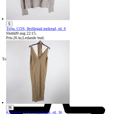
S
Tröja. COS, flerfärgad melerad, stl. S
Sluttid
9 aug 22:15
.
Pris:
26 kr
,
Ledande bud
.
Toppsäljare
36
Klänning, COS, brun beige, stl. 36