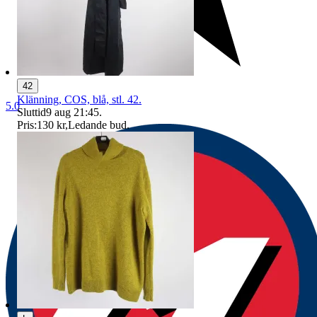
42
Klänning, COS, blå, stl. 42.
5.0
Sluttid
9 aug 21:45
.
Pris:
130 kr
,
Ledande bud
.