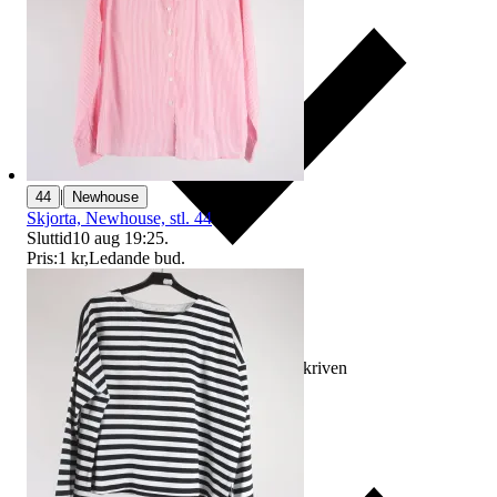
|
44
Newhouse
Skjorta, Newhouse, stl. 44
Sluttid
10 aug 19:25
.
Pris:
1 kr
,
Ledande bud
.
Ersättning om varan inte är som beskriven