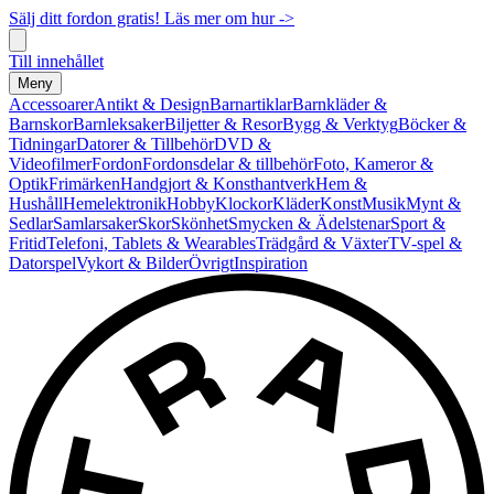
Sälj ditt fordon gratis! Läs mer om hur ->
Till innehållet
Meny
Accessoarer
Antikt & Design
Barnartiklar
Barnkläder &
Barnskor
Barnleksaker
Biljetter & Resor
Bygg & Verktyg
Böcker &
Tidningar
Datorer & Tillbehör
DVD &
Videofilmer
Fordon
Fordonsdelar & tillbehör
Foto, Kameror &
Optik
Frimärken
Handgjort & Konsthantverk
Hem &
Hushåll
Hemelektronik
Hobby
Klockor
Kläder
Konst
Musik
Mynt &
Sedlar
Samlarsaker
Skor
Skönhet
Smycken & Ädelstenar
Sport &
Fritid
Telefoni, Tablets & Wearables
Trädgård & Växter
TV-spel &
Datorspel
Vykort & Bilder
Övrigt
Inspiration