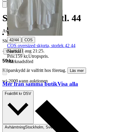
Skjorta, Cos, stl. 44
Avslutad
24 maj 21:14
|
42/44
COS
Slutpris
COS oversized skjorta, storlek 42 44
Sluttid
11 aug 21:25
.
∙
Visa bud
Pris:
159 kr
,
Utropspris
.
59 kr
Marknadsförd
Köparskydd är valfritt hos företag.
Läs mer
wj-2009 vann auktionen
Mer från samma butik
Visa alla
Frakt
84 kr DSV
Avhämtning
Stockholm, Sverige