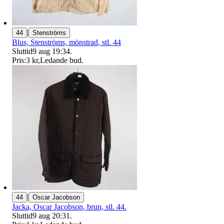
|
44
Stenströms
Blus, Stenströms, mönstrad, stl. 44
Sluttid
9 aug 19:34
.
Pris:
3 kr
,
Ledande bud
.
|
44
Oscar Jacobson
Jacka, Oscar Jacobson, brun, stl. 44.
Sluttid
9 aug 20:31
.