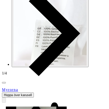
1
/
4
Myrorna
Hoppa över karusell