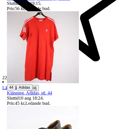
Sluttid
9 aug 19:15
.
Pris:
56 kr
,
Ledande bud
.
229 377 omdömen
|
44
Adidas
Läs omdömen
Följ
Klänning, Adidas, stl. 44
Sluttid
10 aug 18:24
.
Pris:
45 kr
,
Ledande bud
.