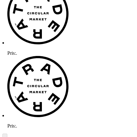
Pris:
.
Pris:
.