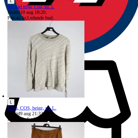
L
Stickad tröja, Cos, stl. L
Sluttid
10 aug 18:20
.
Pris:
42 kr
,
Ledande bud
.
L
Tröja, COS, beige, stl. L.
Sluttid
9 aug 21:33
.
Pris:
12 kr
,
Ledande bud
.