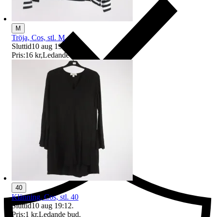
M
Tröja, Cos, stl. M
Sluttid
10 aug 19:24
.
Pris:
16 kr
,
Ledande bud
.
Ersättning om du inte får din vara
40
Klänning, Cos, stl. 40
Sluttid
10 aug 19:12
.
Pris:
1 kr
,
Ledande bud
.