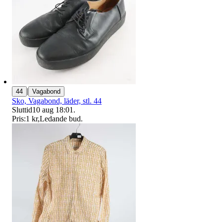
|
44
Vagabond
Sko, Vagabond, läder, stl. 44
Sluttid
10 aug 18:01
.
Pris:
1 kr
,
Ledande bud
.