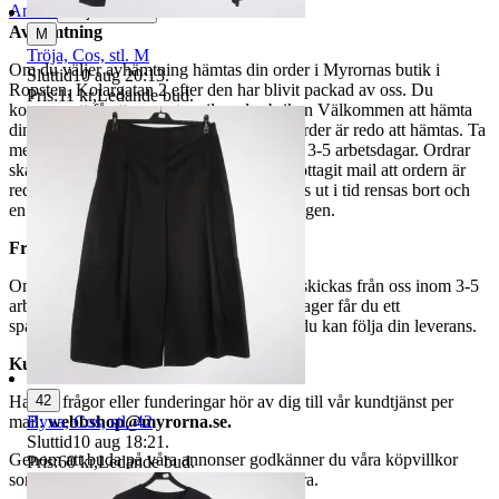
Anmäl
Sälj liknande
Avhämtning
M
Tröja, Cos, stl. M
Om du väljer avhämtning hämtas din order i Myrornas butik i
Sluttid
10 aug 20:13
.
Ropsten, Kolargatan 2 efter den har blivit packad av oss. Du
Pris:
11 kr
,
Ledande bud
.
kommer att få ett separat mail med rubriken Välkommen att hämta
din order på Myrorna i Ropsten! när din order är redo att hämtas. Ta
med legitimation. Hanteringstiden är cirka 3-5 arbetsdagar. Ordrar
ska hämtas senast 7 dagar efter att man mottagit mail att ordern är
redo för avhämtning. Ordrar som ej hämtas ut i tid rensas bort och
en avgift på 84 kr dras av från återbetalningen.
Frakt
Om du har valt frakt kommer din vara att skickas från oss inom 3-5
arbetsdagar. När din vara har lämnat vårt lager får du ett
spårningsnummer av DSV inom kort där du kan följa din leverans.
Kundservice
42
Har du frågor eller funderingar hör av dig till vår kundtjänst per
Byxa, Cos, stl. 42
mail:
webbshop@myrorna.se
.
Sluttid
10 aug 18:21
.
Genom att buda på våra annonser godkänner du våra köpvillkor
Pris:
60 kr
,
Ledande bud
.
som du hittar på vår infosida här på Tradera.