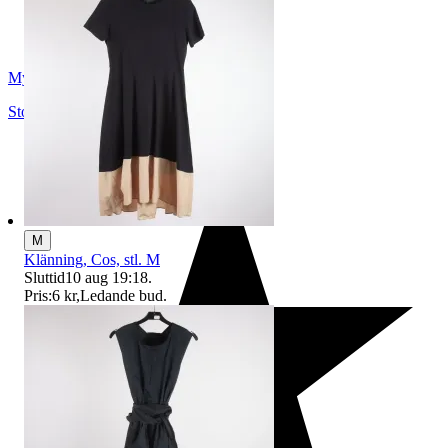
Myrorna
Stockholm
,
Sverige
M
Klänning, Cos, stl. M
Sluttid
10 aug 19:18
.
Pris:
6 kr
,
Ledande bud
.