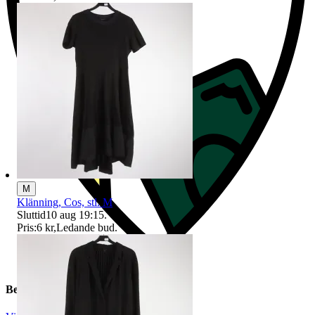
M
Klänning, Cos, stl. M
Sluttid
10 aug 19:15
.
Pris:
6 kr
,
Ledande bud
.
Beskrivning