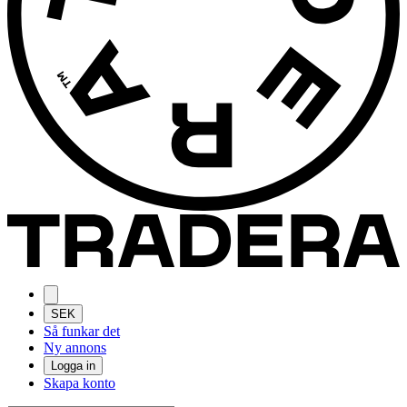
SEK
Så funkar det
Ny annons
Logga in
Skapa konto