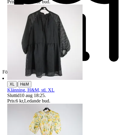
Pris:
6 kr
,
Ledande bud
.
Företag
|
XL
H&M
Klänning, H&M, stl. XL
Sluttid
10 aug 18:25
.
Pris:
6 kr
,
Ledande bud
.