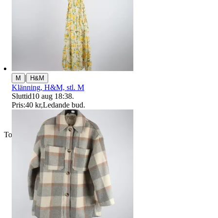
|
M
H&M
Klänning, H&M, stl. M
Sluttid
10 aug 18:38
.
Pris:
40 kr
,
Ledande bud
.
Toppsäljare