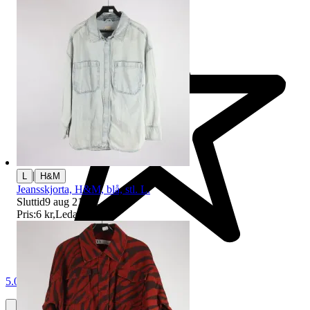
|
L
H&M
Jeansskjorta, H&M, blå, stl. L.
Sluttid
9 aug 21:16
.
Pris:
6 kr
,
Ledande bud
.
5.0