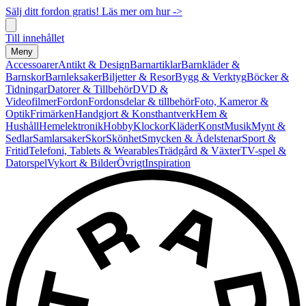
Sälj ditt fordon gratis! Läs mer om hur ->
Till innehållet
Meny
Accessoarer
Antikt & Design
Barnartiklar
Barnkläder &
Barnskor
Barnleksaker
Biljetter & Resor
Bygg & Verktyg
Böcker &
Tidningar
Datorer & Tillbehör
DVD &
Videofilmer
Fordon
Fordonsdelar & tillbehör
Foto, Kameror &
Optik
Frimärken
Handgjort & Konsthantverk
Hem &
Hushåll
Hemelektronik
Hobby
Klockor
Kläder
Konst
Musik
Mynt &
Sedlar
Samlarsaker
Skor
Skönhet
Smycken & Ädelstenar
Sport &
Fritid
Telefoni, Tablets & Wearables
Trädgård & Växter
TV-spel &
Datorspel
Vykort & Bilder
Övrigt
Inspiration