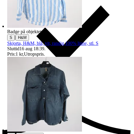
Badge på objektet:
Ny
|
S
H&M
Skjorta, H&M, blå, vit, randig,100% linne, stl. S
Sluttid
16 aug 18:39
.
Pris:
1 kr
,
Utropspris
.
Ersättning om du inte får din vara