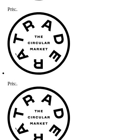
Pris:
.
Pris:
.