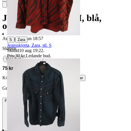
Jeansskjorta, H&M, blå,
oversize, stl. S.
Avslutad
14 jun 18:57
|
S
Zara
Jeansskjorta, Zara, stl. S
Slutpris
Sluttid
10 aug 19:22
.
Pris:
30 kr
,
Ledande bud
.
∙
Visa bud
75 kr
Köparskydd är valfritt hos företag.
Läs mer
GretisD vann auktionen
Frakt
84 kr DSV