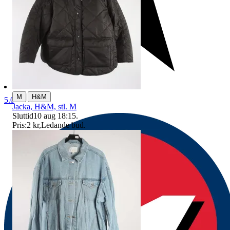
|
M
H&M
5.0
Jacka, H&M, stl. M
Sluttid
10 aug 18:15
.
Pris:
2 kr
,
Ledande bud
.