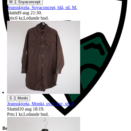
|
M
Soyaconcept
Jeansskjorta, Soyaconcept, blå, stl. M.
Sluttid
9 aug 21:30
.
Pris:
6 kr
,
Ledande bud
.
|
S
Monki
Jeansskjorta, Monki, over size, stl. S
Sluttid
10 aug 18:19
.
Pris:
1 kr
,
Ledande bud
.
Beskrivning