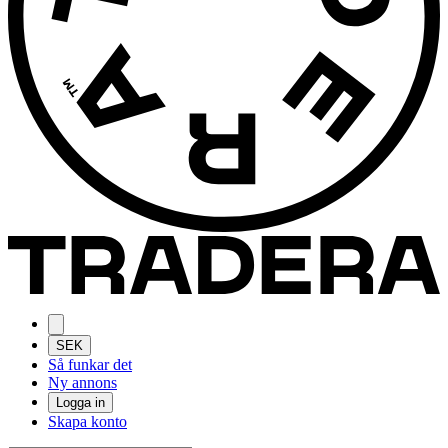
SEK
Så funkar det
Ny annons
Logga in
Skapa konto