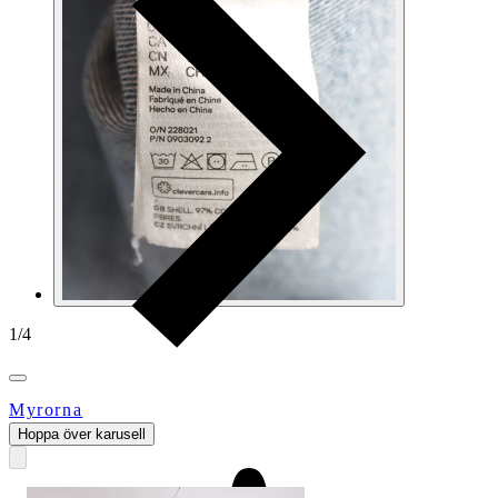
1
/
4
Myrorna
Hoppa över karusell