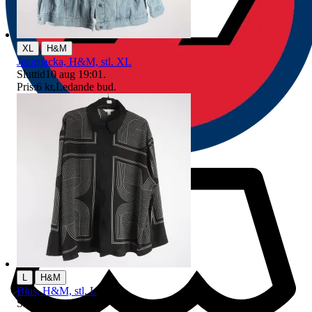
|
XL
H&M
Jeansjacka, H&M, stl. XL
Sluttid
10 aug 19:01
.
Pris:
6 kr
,
Ledande bud
.
|
L
H&M
Blus, H&M, stl. L
Sluttid
10 aug 18:17
.