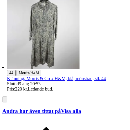
|
44
Morris/H&M
Klänning, Morris & Co x H&M, blå, mönstrad, stl. 44
Sluttid
9 aug 20:53
.
Pris:
220 kr
,
Ledande bud
.
Andra har även tittat på
Visa alla