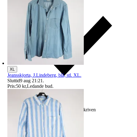
XL
Jeansskjorta, J.Lindeberg, blå, stl. XL.
Sluttid
9 aug 21:21
.
Pris:
50 kr
,
Ledande bud
.
Ersättning om varan inte är som beskriven