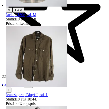
|
M
H&M
Jacka, H&M, stl. M
Sluttid
10 aug 18:18
.
Pris:
2 kr
,
Ledande bud
.
229 511 omdömen
Läs omdömen
Följ
L
Jeansskjorta, Blugiall, stl. L
Sluttid
10 aug 18:44
.
Pris:
1 kr
,
Utropspris
.