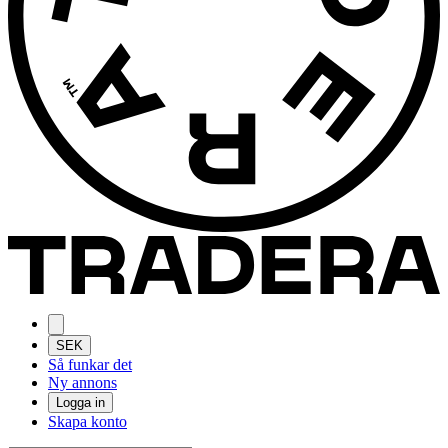
SEK
Så funkar det
Ny annons
Logga in
Skapa konto