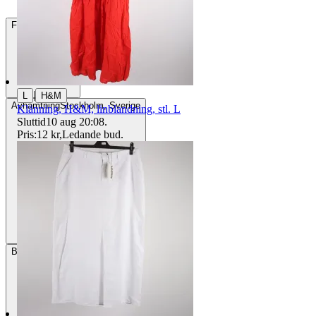
Frakt
84 kr DSV
|
L
H&M
Avhämtning
Stockholm, Sverige
Klänning, H&M, linblandning, stl. L
Sluttid
10 aug 20:08
.
Pris:
12 kr
,
Ledande bud
.
Betalning
Via Tradera