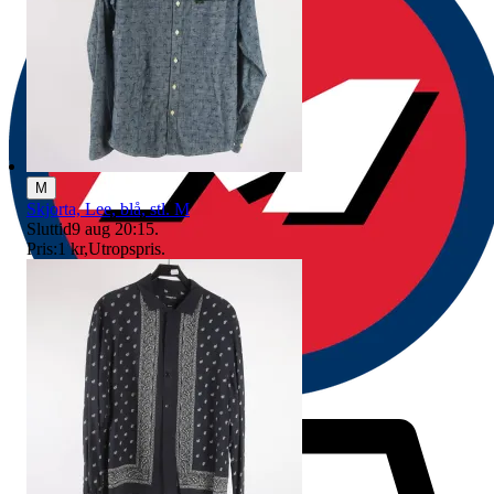
M
Skjorta, Lee, blå, stl. M
Sluttid
9 aug 20:15
.
Pris:
1 kr
,
Utropspris
.