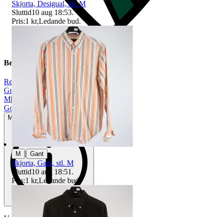
Skjorta, Desigual, stl. M
Sluttid
10 aug 18:53
.
Pris:
1 kr
,
Ledande bud
.
Beskrivning
Reserved
|
Grön
|
M
|
Gott använt skick
Mindre tecken på användning
|
M
Gant
Skjorta, Gant, stl. M
Sluttid
10 aug 18:51
.
Pris:
1 kr
,
Ledande bud
.