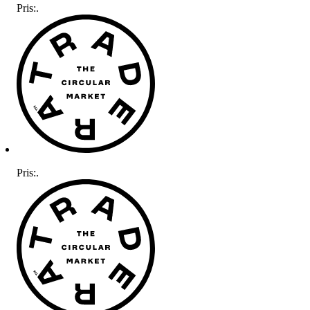
Pris:
.
Pris:
.