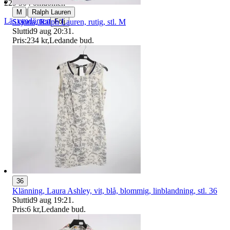
229 504 omdömen
|
M
Ralph Lauren
Läs omdömen
Skjorta, Ralph Lauren, rutig, stl. M
Följ
Sluttid
9 aug 20:31
.
Pris:
234 kr
,
Ledande bud
.
36
Klänning, Laura Ashley, vit, blå, blommig, linblandning, stl. 36
Sluttid
9 aug 19:21
.
Pris:
6 kr
,
Ledande bud
.