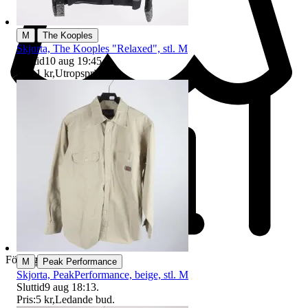
|
M
The Kooples
Skjorta, The Kooples "Relaxed", stl. M
Sluttid
10 aug 19:45
.
Pris:
1 kr
,
Utropspris
.
Företag
|
M
Peak Performance
Skjorta, PeakPerformance, beige, stl. M
Sluttid
9 aug 18:13
.
Pris:
5 kr
,
Ledande bud
.