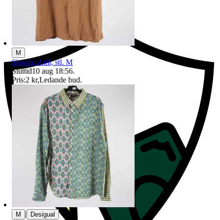
Ersättning om du inte får din vara
M
Skjorta, Ami, stl. M
Sluttid
10 aug 18:56
.
Pris:
2 kr
,
Ledande bud
.
|
M
Desigual