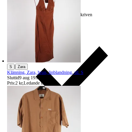
Ersättning om varan inte är som beskriven
|
S
Zara
Klänning, Zara, brun, linblandning, stl. S
Sluttid
9 aug 19:08
.
Pris:
2 kr
,
Ledande bud
.