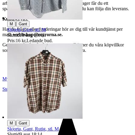
arbetsdagar. När din vara har lämnat vårt lager får du ett
spårningsnummer av DSV inom kort där du kan följa din leverans.
Kundservice
|
M
Gant
Har du frågor eller funderingar hör av dig till vår kundtjänst per
Skjorta, Gant, stl. M
mail:
webbshop@myrorna.se
.
Sluttid
10 aug 19:48
.
Pris:
16 kr
,
Ledande bud
.
Genom att buda på våra annonser godkänner du våra köpvillkor
som du hittar på vår infosida här på Tradera.
Myrorna
Stockholm
,
Sverige
|
M
Gant
Skjorta, Gant, Rutig, stl. M
Sluttid
9 aug 18:14
.