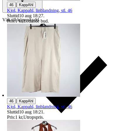
|
46
KappAhl
Kjol, Kappahl, linblandning, stl. 46
Sluttid
10 aug 18:27
.
Välj till köparskydd
Pris:
1 kr
,
Ledande bud
.
|
46
KappAhl
Kjol, Kappahl, linblandning, stl. 46
Sluttid
10 aug 18:21
.
Pris:
1 kr
,
Utropspris
.