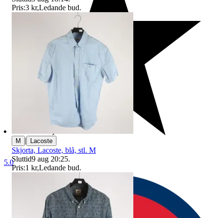
Pris:
3 kr
,
Ledande bud
.
|
M
Lacoste
Skjorta, Lacoste, blå, stl. M
Sluttid
9 aug 20:25
.
5.0
Pris:
1 kr
,
Ledande bud
.