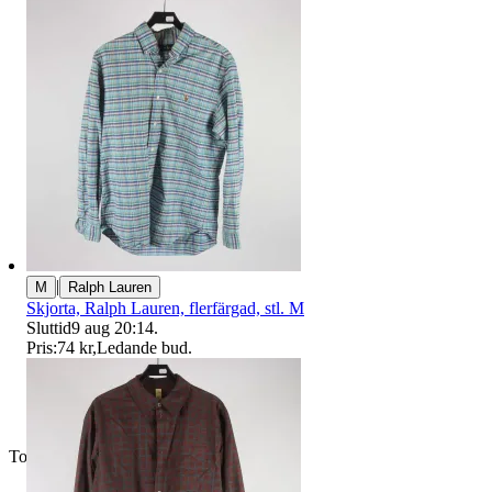
|
M
Ralph Lauren
Skjorta, Ralph Lauren, flerfärgad, stl. M
Sluttid
9 aug 20:14
.
Pris:
74 kr
,
Ledande bud
.
Toppsäljare