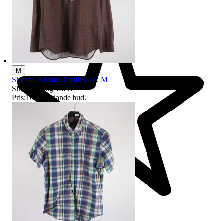
M
Skjorta, Brixtol Textiles, stl. M
Sluttid
10 aug 18:51
.
Pris:
16 kr
,
Ledande bud
.