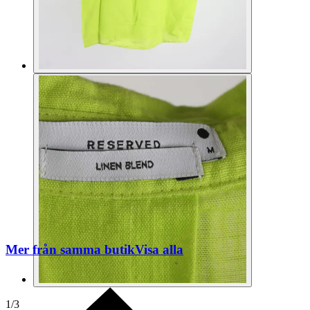
Mer från samma butik
Visa alla
1
/
3