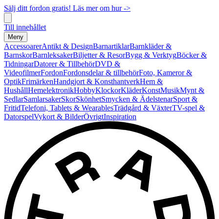
Sälj ditt fordon gratis! Läs mer om hur ->
Till innehållet
Meny
Accessoarer
Antikt & Design
Barnartiklar
Barnkläder &
Barnskor
Barnleksaker
Biljetter & Resor
Bygg & Verktyg
Böcker &
Tidningar
Datorer & Tillbehör
DVD &
Videofilmer
Fordon
Fordonsdelar & tillbehör
Foto, Kameror &
Optik
Frimärken
Handgjort & Konsthantverk
Hem &
Hushåll
Hemelektronik
Hobby
Klockor
Kläder
Konst
Musik
Mynt &
Sedlar
Samlarsaker
Skor
Skönhet
Smycken & Ädelstenar
Sport &
Fritid
Telefoni, Tablets & Wearables
Trädgård & Växter
TV-spel &
Datorspel
Vykort & Bilder
Övrigt
Inspiration