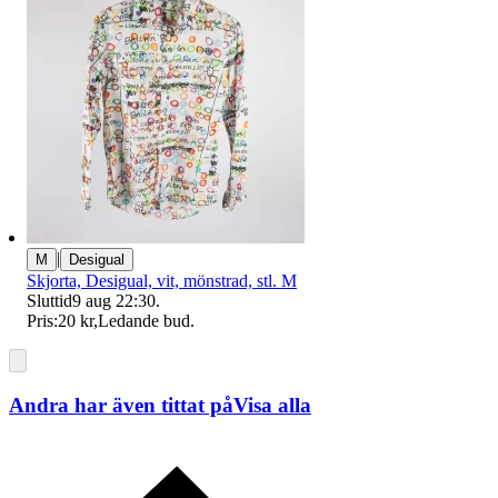
|
M
Desigual
Skjorta, Desigual, vit, mönstrad, stl. M
Sluttid
9 aug 22:30
.
Pris:
20 kr
,
Ledande bud
.
Andra har även tittat på
Visa alla