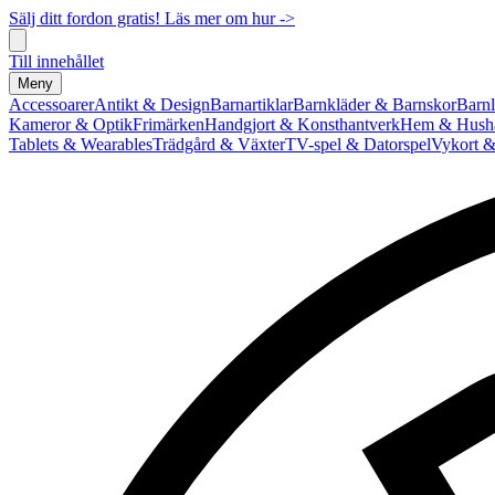
Sälj ditt fordon gratis! Läs mer om hur ->
Till innehållet
Meny
Accessoarer
Antikt & Design
Barnartiklar
Barnkläder & Barnskor
Barnl
Kameror & Optik
Frimärken
Handgjort & Konsthantverk
Hem & Hushå
Tablets & Wearables
Trädgård & Växter
TV-spel & Datorspel
Vykort &