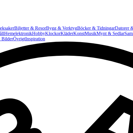
eksaker
Biljetter & Resor
Bygg & Verktyg
Böcker & Tidningar
Datorer &
ll
Hemelektronik
Hobby
Klockor
Kläder
Konst
Musik
Mynt & Sedlar
Saml
 Bilder
Övrigt
Inspiration