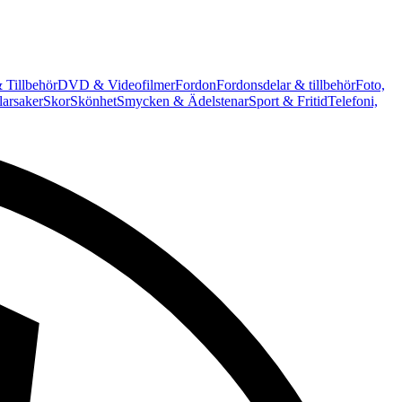
 Tillbehör
DVD & Videofilmer
Fordon
Fordonsdelar & tillbehör
Foto,
arsaker
Skor
Skönhet
Smycken & Ädelstenar
Sport & Fritid
Telefoni,