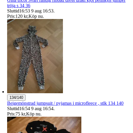
Gina tricot Svart randig ribbad dress dräkt kjol pennkjol jumper
tröja s 34 36
Sluttid
16:53
9 aug 16:53
.
Pris:
120 kr
,
Köp nu
.
134/140
Beigemönstrad jumpsuit / pyjamas i microfleece , stlk 134 140
Sluttid
16:54
9 aug 16:54
.
Pris:
75 kr
,
Köp nu
.