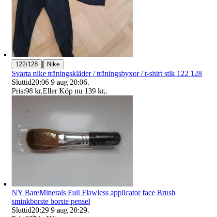
|
122/128
Nike
Svarta nike träningskläder / träningsbyxor / t-shirt stlk 122 128
Sluttid
20:06
9 aug 20:06
.
Pris:
98 kr
,
Eller Köp nu
139 kr
,
.
NY BareMinerals Full Flawless applicator face Brush
sminkborste borste pensel
Sluttid
20:29
9 aug 20:29
.