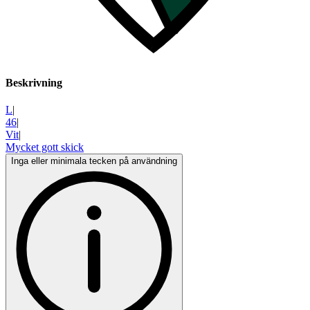
Beskrivning
L
|
46
|
Vit
|
Mycket gott skick
Inga eller minimala tecken på användning