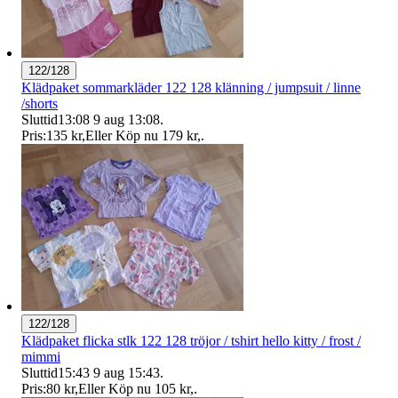
122/128
Klädpaket sommarkläder 122 128 klänning / jumpsuit / linne
/shorts
Sluttid
13:08
9 aug 13:08
.
Pris:
135 kr
,
Eller Köp nu
179 kr
,
.
122/128
Klädpaket flicka stlk 122 128 tröjor / tshirt hello kitty / frost /
mimmi
Sluttid
15:43
9 aug 15:43
.
Pris:
80 kr
,
Eller Köp nu
105 kr
,
.