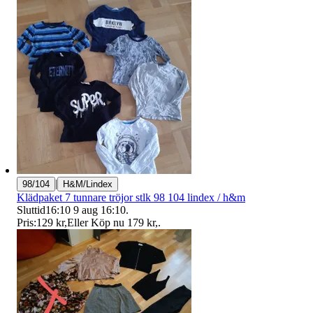
|
98/104
H&M/Lindex
Klädpaket 7 tunnare tröjor stlk 98 104 lindex / h&m
Sluttid
16:10
9 aug 16:10
.
Pris:
129 kr
,
Eller Köp nu
179 kr
,
.