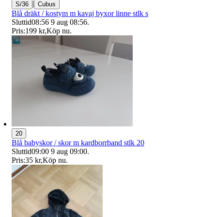
|
S/36
Cubus
Blå dräkt / kostym m kavaj byxor linne stlk s
Sluttid
08:56
9 aug 08:56
.
Pris:
199 kr
,
Köp nu
.
20
Blå babyskor / skor m kardborrband stlk 20
Sluttid
09:00
9 aug 09:00
.
Pris:
35 kr
,
Köp nu
.