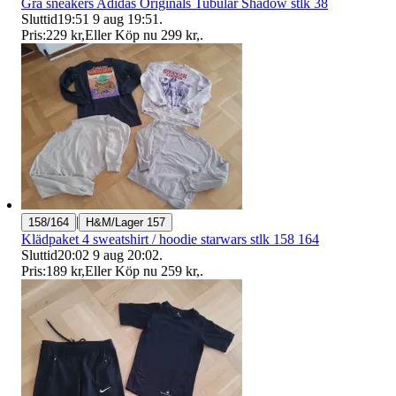
Grå sneakers Adidas Originals Tubular Shadow stlk 38
Sluttid
19:51
9 aug 19:51
.
Pris:
229 kr
,
Eller Köp nu
299 kr
,
.
|
158/164
H&M/Lager 157
Klädpaket 4 sweatshirt / hoodie starwars stlk 158 164
Sluttid
20:02
9 aug 20:02
.
Pris:
189 kr
,
Eller Köp nu
259 kr
,
.