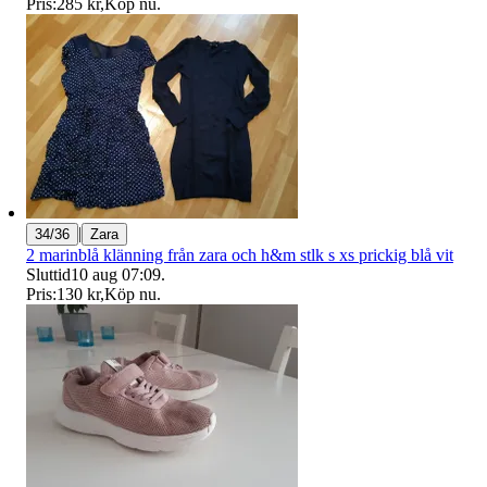
Pris:
285 kr
,
Köp nu
.
|
34/36
Zara
2 marinblå klänning från zara och h&m stlk s xs prickig blå vit
Sluttid
10 aug 07:09
.
Pris:
130 kr
,
Köp nu
.