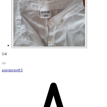
1
/
4
anemone83