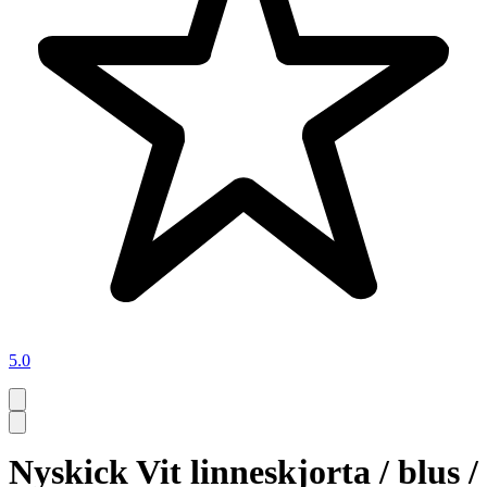
5.0
Nyskick Vit linneskjorta / blus /