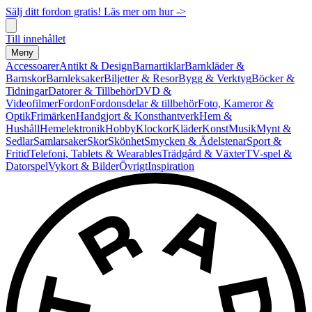
Sälj ditt fordon gratis! Läs mer om hur ->
Till innehållet
Meny
Accessoarer
Antikt & Design
Barnartiklar
Barnkläder &
Barnskor
Barnleksaker
Biljetter & Resor
Bygg & Verktyg
Böcker &
Tidningar
Datorer & Tillbehör
DVD &
Videofilmer
Fordon
Fordonsdelar & tillbehör
Foto, Kameror &
Optik
Frimärken
Handgjort & Konsthantverk
Hem &
Hushåll
Hemelektronik
Hobby
Klockor
Kläder
Konst
Musik
Mynt &
Sedlar
Samlarsaker
Skor
Skönhet
Smycken & Ädelstenar
Sport &
Fritid
Telefoni, Tablets & Wearables
Trädgård & Växter
TV-spel &
Datorspel
Vykort & Bilder
Övrigt
Inspiration