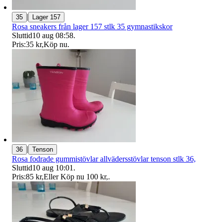
|
35
Lager 157
Rosa sneakers från lager 157 stlk 35 gymnastikskor
Sluttid
10 aug 08:58
.
Pris:
35 kr
,
Köp nu
.
|
36
Tenson
Rosa fodrade gummistövlar allvädersstövlar tenson stlk 36,
Sluttid
10 aug 10:01
.
Pris:
85 kr
,
Eller Köp nu
100 kr
,
.