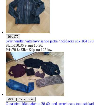
164/170
Svart vindtät vattenavvisande jacka / höstjacka stlk 164 170
Sluttid
10:36
9 aug 10:36
.
Pris:
70 kr
,
Eller Köp nu
125 kr
,
.
|
M/38
Gina Tricot
Gina tricot klädpaket m 38 40 med stretchjeans topp stickad