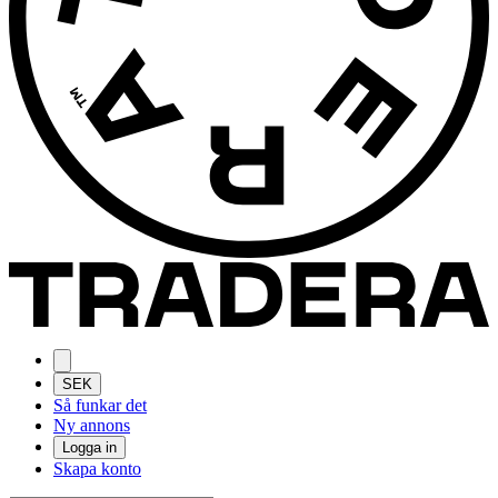
SEK
Så funkar det
Ny annons
Logga in
Skapa konto