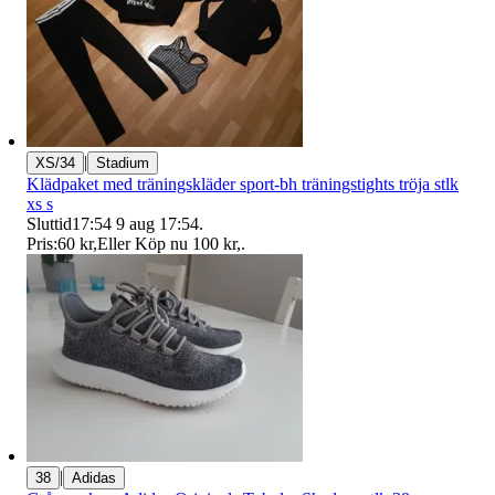
|
XS/34
Stadium
Klädpaket med träningskläder sport-bh träningstights tröja stlk
xs s
Sluttid
17:54
9 aug 17:54
.
Pris:
60 kr
,
Eller Köp nu
100 kr
,
.
|
38
Adidas