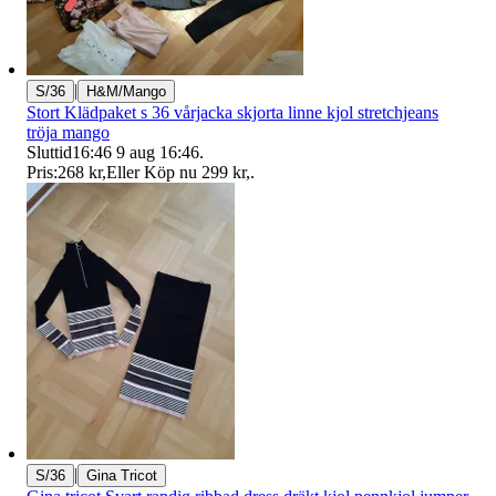
|
S/36
H&M/Mango
Stort Klädpaket s 36 vårjacka skjorta linne kjol stretchjeans
tröja mango
Sluttid
16:46
9 aug 16:46
.
Pris:
268 kr
,
Eller Köp nu
299 kr
,
.
|
S/36
Gina Tricot