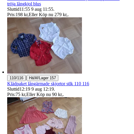
tröja långkjol blus
Sluttid
11:55
9 aug 11:55
.
Pris:
198 kr
,
Eller Köp nu
279 kr
,
.
|
110/116
H&M/Lager 157
Klädpaket långärmade skjortor stlk 110 116
Sluttid
12:19
9 aug 12:19
.
Pris:
75 kr
,
Eller Köp nu
90 kr
,
.