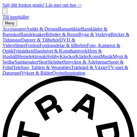
Sälj ditt fordon gratis! Läs mer om hur ->
Till innehållet
Meny
Accessoarer
Antikt & Design
Barnartiklar
Barnkläder &
Barnskor
Barnleksaker
Biljetter & Resor
Bygg & Verktyg
Böcker &
Tidningar
Datorer & Tillbehör
DVD &
Videofilmer
Fordon
Fordonsdelar & tillbehör
Foto, Kameror &
Optik
Frimärken
Handgjort & Konsthantverk
Hem &
Hushåll
Hemelektronik
Hobby
Klockor
Kläder
Konst
Musik
Mynt &
Sedlar
Samlarsaker
Skor
Skönhet
Smycken & Ädelstenar
Sport &
Fritid
Telefoni, Tablets & Wearables
Trädgård & Växter
TV-spel &
Datorspel
Vykort & Bilder
Övrigt
Inspiration