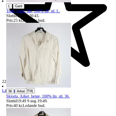
|
L
Gant
Tröja, Gant, lila, 100% ull, stl. L.
Sluttid
16 aug 20:43
.
Pris:
25 kr
,
Ledande bud
.
229 627 omdömen
Läs omdömen
|
Följ
36
Arket
Skjorta, Arket, beige, 100% lin, stl. 36.
Sluttid
19:49
9 aug 19:49
.
Pris:
40 kr
,
Ledande bud
.