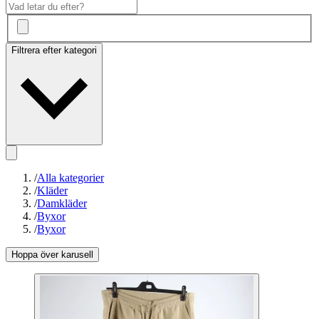
Filtrera efter kategori
/
Alla kategorier
/
Kläder
/
Damkläder
/
Byxor
/
Byxor
Hoppa över karusell