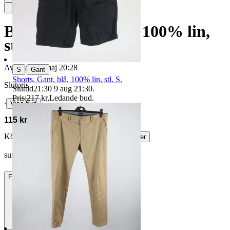
Byxor, Gant, beige, 100% lin,
stl. 40.
Avslutad
10 maj 20:28
|
S
Gant
Shorts, Gant, blå, 100% lin, stl. S.
Slutpris
Sluttid
21:30
9 aug 21:30
.
Pris:
217 kr
,
Ledande bud
.
∙
Visa bud
115 kr
Köparskydd är valfritt hos företag.
Läs mer
summer_69 vann auktionen
Frakt
85 kr DSV