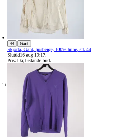
|
44
Gant
Skjorta, Gant, ljusbeige, 100% linne, stl. 44
Sluttid
16 aug 19:17
.
Pris:
1 kr
,
Ledande bud
.
Toppsäljare