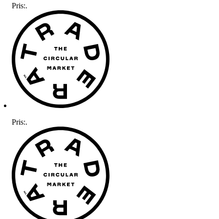
Pris:
.
Pris:
.