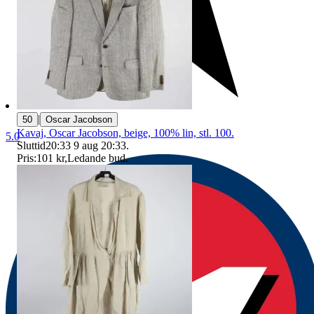
|
50
Oscar Jacobson
Kavaj, Oscar Jacobson, beige, 100% lin, stl. 100.
5.0
Sluttid
20:33
9 aug 20:33
.
Pris:
101 kr
,
Ledande bud
.