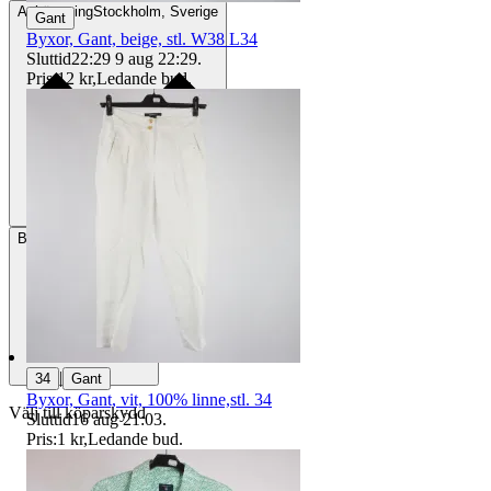
Avhämtning
Stockholm, Sverige
Gant
Byxor, Gant, beige, stl. W38 L34
Sluttid
22:29
9 aug 22:29
.
Pris:
12 kr
,
Ledande bud
.
Betalning
Via Tradera
|
34
Gant
Byxor, Gant, vit, 100% linne,stl. 34
Välj till köparskydd
Sluttid
16 aug 21:03
.
Pris:
1 kr
,
Ledande bud
.