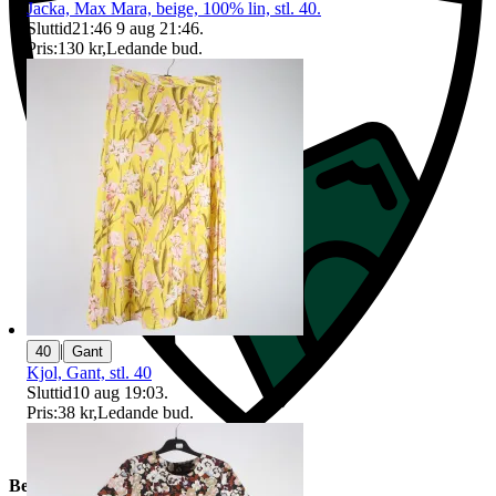
Jacka, Max Mara, beige, 100% lin, stl. 40.
Sluttid
21:46
9 aug 21:46
.
Pris:
130 kr
,
Ledande bud
.
|
40
Gant
Kjol, Gant, stl. 40
Sluttid
10 aug 19:03
.
Pris:
38 kr
,
Ledande bud
.
Beskrivning