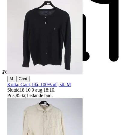
Företag
|
M
Gant
Kofta, Gant, blå, 100% ull, stl. M
Sluttid
18:10
9 aug 18:10
.
Pris:
85 kr
,
Ledande bud
.