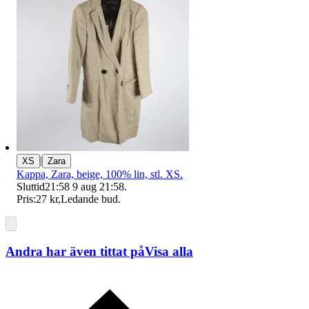
|
XS
Zara
Kappa, Zara, beige, 100% lin, stl. XS.
Sluttid
21:58
9 aug 21:58
.
Pris:
27 kr
,
Ledande bud
.
Andra har även tittat på
Visa alla