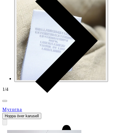
1
/
4
Myrorna
Hoppa över karusell