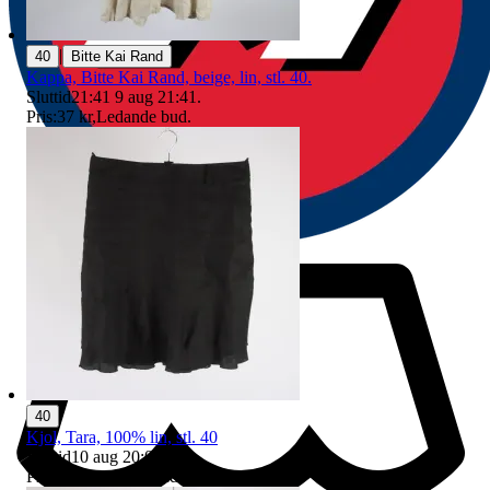
|
40
Bitte Kai Rand
Kappa, Bitte Kai Rand, beige, lin, stl. 40.
Sluttid
21:41
9 aug 21:41
.
Pris:
37 kr
,
Ledande bud
.
40
Kjol, Tara, 100% lin, stl. 40
Sluttid
10 aug 20:03
.
Pris:
3 kr
,
Ledande bud
.