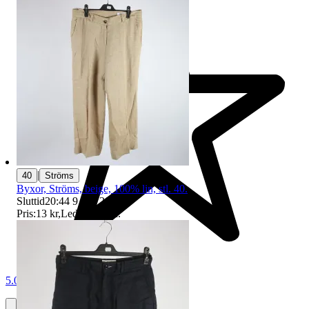
|
40
Ströms
Byxor, Ströms, beige, 100% lin, stl. 40.
Sluttid
20:44
9 aug 20:44
.
Pris:
13 kr
,
Ledande bud
.
5.0