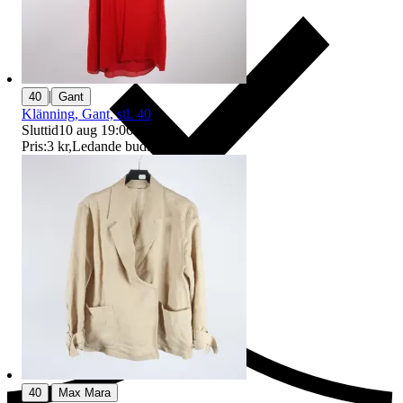
|
40
Gant
Klänning, Gant, stl. 40
Sluttid
10 aug 19:06
.
Pris:
3 kr
,
Ledande bud
.
Ersättning om du inte får din vara
|
40
Max Mara