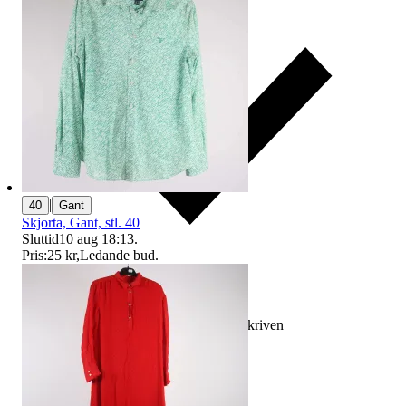
|
40
Gant
Skjorta, Gant, stl. 40
Sluttid
10 aug 18:13
.
Pris:
25 kr
,
Ledande bud
.
Ersättning om varan inte är som beskriven