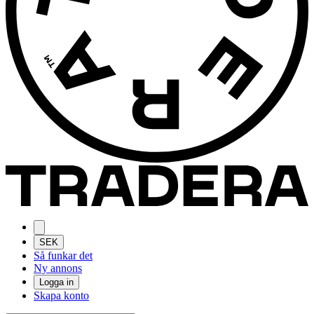
SEK
Så funkar det
Ny annons
Logga in
Skapa konto