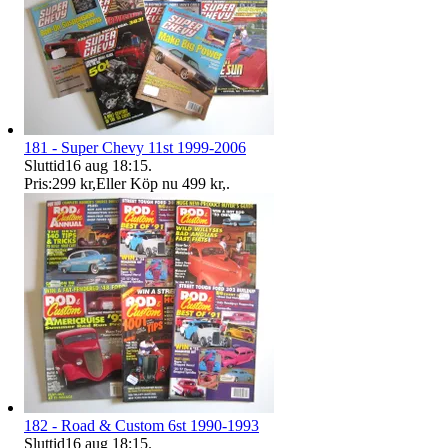
181 - Super Chevy 11st 1999-2006
Sluttid
16 aug 18:15
.
Pris:
299 kr
,
Eller Köp nu
499 kr
,
.
182 - Road & Custom 6st 1990-1993
Sluttid
16 aug 18:15
.