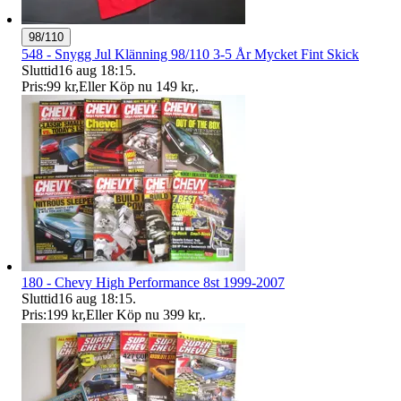
98/110
548 - Snygg Jul Klänning 98/110 3-5 År Mycket Fint Skick
Sluttid
16 aug 18:15
.
Pris:
99 kr
,
Eller Köp nu
149 kr
,
.
180 - Chevy High Performance 8st 1999-2007
Sluttid
16 aug 18:15
.
Pris:
199 kr
,
Eller Köp nu
399 kr
,
.