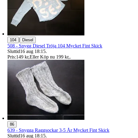
|
104
Diesel
508 - Snygg Diesel Tröja 104 Mycket Fint Skick
Sluttid
16 aug 18:15
.
Pris:
149 kr
,
Eller Köp nu
199 kr
,
.
86
639 - Snygga Raggsockar 3-5 År Mycket Fint Skick
Sluttid
16 aug 18:15
.