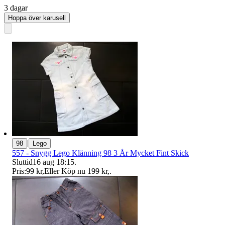
3 dagar
Hoppa över karusell
|
98
Lego
557 - Snygg Lego Klänning 98 3 År Mycket Fint Skick
Sluttid
16 aug 18:15
.
Pris:
99 kr
,
Eller Köp nu
199 kr
,
.