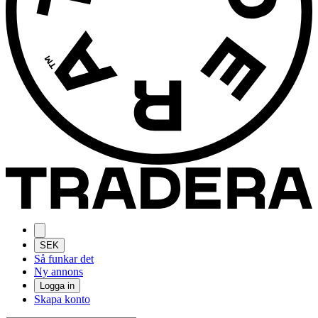
SEK
Så funkar det
Ny annons
Logga in
Skapa konto