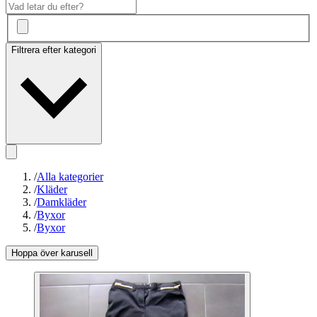
Filtrera efter kategori
/
Alla kategorier
/
Kläder
/
Damkläder
/
Byxor
/
Byxor
Hoppa över karusell