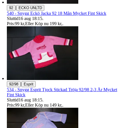
|
92
ECKO UNLTD
540 - Snygg Eckö Jacka 92 18 Mån Mycket Fint Skick
Sluttid
16 aug 18:15
.
Pris:
99 kr
,
Eller Köp nu
199 kr
,
.
|
92/98
Esprit
534 - Snygg Esprit Tjock Stickad Tröja 92/98 2-3 År Mycket
Fint Skick
Sluttid
16 aug 18:15
.
Pris:
99 kr
,
Eller Köp nu
149 kr
,
.