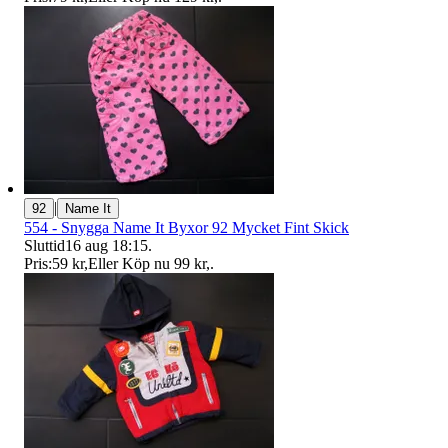
|
92
Name It
554 - Snygga Name It Byxor 92 Mycket Fint Skick
Sluttid
16 aug 18:15
.
Pris:
59 kr
,
Eller Köp nu
99 kr
,
.