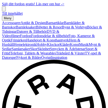
Sälj ditt fordon gratis! Läs mer om hur ->
Till innehållet
Meny
Accessoarer
Antikt & Design
Barnartiklar
Barnkläder &
Barnskor
Barnleksaker
Biljetter & Resor
Bygg & Verktyg
Böcker &
Tidningar
Datorer & Tillbehör
DVD &
Videofilmer
Fordon
Fordonsdelar & tillbehör
Foto, Kameror &
Optik
Frimärken
Handgjort & Konsthantverk
Hem &
Hushåll
Hemelektronik
Hobby
Klockor
Kläder
Konst
Musik
Mynt &
Sedlar
Samlarsaker
Skor
Skönhet
Smycken & Ädelstenar
Sport &
Fritid
Telefoni, Tablets & Wearables
Trädgård & Växter
TV-spel &
Datorspel
Vykort & Bilder
Övrigt
Inspiration