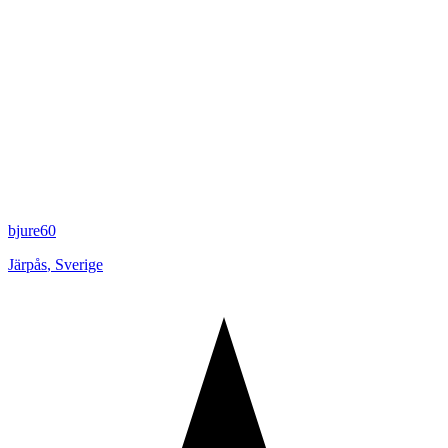
bjure60
Järpås
,
Sverige