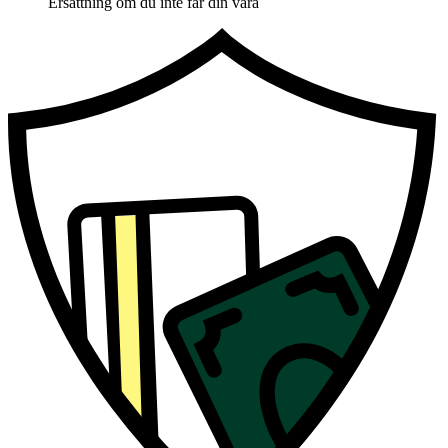
Ersättning om du inte får din vara