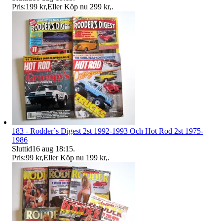
Pris:
199 kr
,
Eller Köp nu
299 kr
,
.
183 - Rodder´s Digest 2st 1992-1993 Och Hot Rod 2st 1975-
1986
Sluttid
16 aug 18:15
.
Pris:
99 kr
,
Eller Köp nu
199 kr
,
.