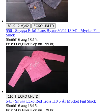
|
80 (9-12 M)/92
ECKO UNLTD
556 - Snygga Eckö Jeans Byxor 80/92 18 Mån Mycket Fint
Skick
Sluttid
16 aug 18:15
.
Pris:
99 kr
,
Eller Köp nu
199 kr
,
.
|
110
ECKO UNLTD
541 - Snygg Eckö Red Tröja 110 5 År Mycket Fint Skick
Sluttid
16 aug 18:15
.
Pris:
79 kr
,
Eller Köp nu
129 kr
,
.