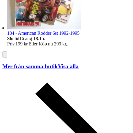
184 - American Rodder 6st 1992-1995
Sluttid
16 aug 18:15
.
Pris:
199 kr
,
Eller Köp nu
299 kr
,
.
Mer från samma butik
Visa alla