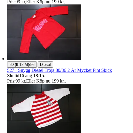
Pris:
99 kr
,
Eller Köp nu
199 kr
,
.
|
80 (9-12 M)/86
Diesel
527 - Snygg Diesel Tröja 80/86 2 År Mycket Fint Skick
Sluttid
16 aug 18:15
.
Pris:
99 kr
,
Eller Köp nu
199 kr
,
.