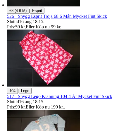
|
68 (4-6 M)
Esprit
526 - Snygg Esprit Tröja 68 6 Mån Mycket Fint Skick
Sluttid
16 aug 18:15
.
Pris:
59 kr
,
Eller Köp nu
99 kr
,
.
|
104
Lego
517 - Snygg Lego Klänning 104 4 År Mycket Fint Skick
Sluttid
16 aug 18:15
.
Pris:
99 kr
,
Eller Köp nu
199 kr
,
.