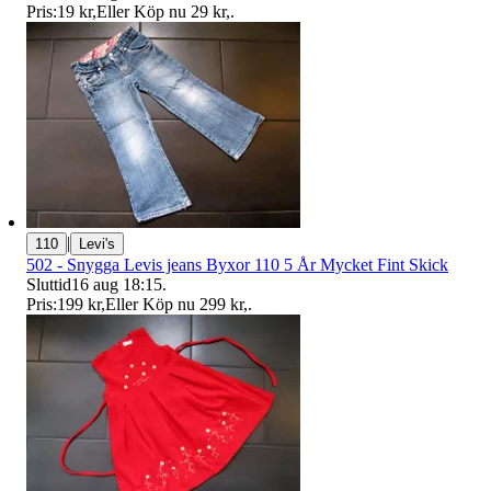
Pris:
19 kr
,
Eller Köp nu
29 kr
,
.
|
110
Levi's
502 - Snygga Levis jeans Byxor 110 5 År Mycket Fint Skick
Sluttid
16 aug 18:15
.
Pris:
199 kr
,
Eller Köp nu
299 kr
,
.