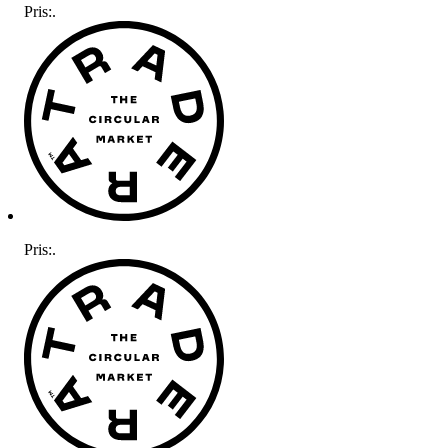
Pris:
.
Pris:
.