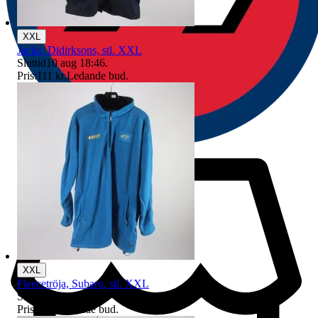
XXL
Jacka, Didirksons, stl. XXL
Sluttid
10 aug 18:46
.
Pris:
111 kr
,
Ledande bud
.
XXL
Fleecetröja, Subaru, stl. XXL
Sluttid
10 aug 20:16
.
Pris:
8 kr
,
Ledande bud
.