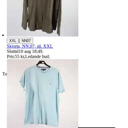
|
XXL
NN07
Skjorta, NN.07, stl. XXL
Sluttid
10 aug 18:49
.
Pris:
55 kr
,
Ledande bud
.
Toppsäljare