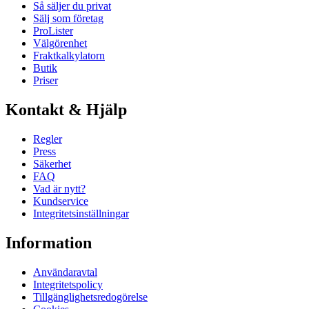
Så säljer du privat
Sälj som företag
ProLister
Välgörenhet
Fraktkalkylatorn
Butik
Priser
Kontakt & Hjälp
Regler
Press
Säkerhet
FAQ
Vad är nytt?
Kundservice
Integritetsinställningar
Information
Användaravtal
Integritetspolicy
Tillgänglighetsredogörelse