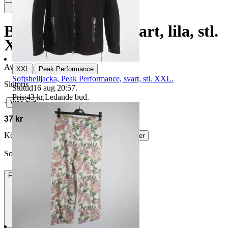
Byxor, Rablader, svart, lila, stl.
XXL.
Avslutad
17 maj 20:52
|
XXL
Peak Performance
Softshelljacka, Peak Performance, svart, stl. XXL.
Slutpris
Sluttid
16 aug 20:57
.
Pris:
43 kr
,
Ledande bud
.
∙
Visa bud
37 kr
Köparskydd är valfritt hos företag.
Läs mer
Sollentunafamilj vann auktionen
Frakt
85 kr DSV