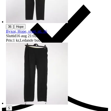
|
36
Hope
Byxor, Hope, svart, stl. 36
Sluttid
16 aug 21:02
.
Pris:
1 kr
,
Ledande bud
.
Ersättning om du inte får din vara
S