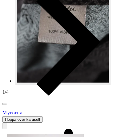
1
/
4
Myrorna
Hoppa över karusell