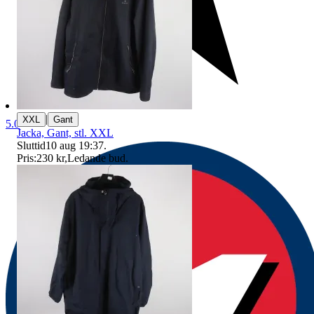
|
XXL
Gant
5.0
Jacka, Gant, stl. XXL
Sluttid
10 aug 19:37
.
Pris:
230 kr
,
Ledande bud
.