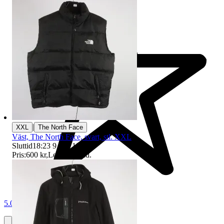
|
XXL
The North Face
Väst, The North Face, svart, stl. XXL
Sluttid
18:23
9 aug 18:23
.
Pris:
600 kr
,
Ledande bud
.
5.0