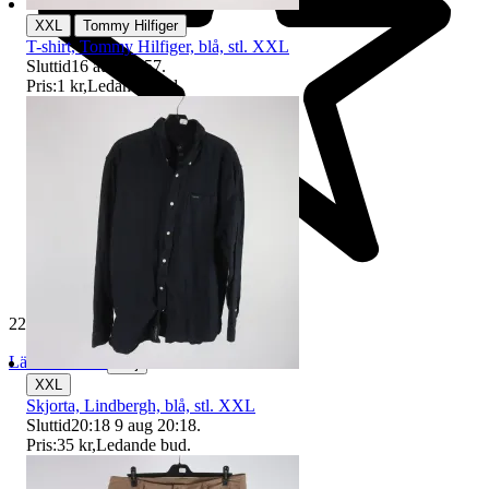
|
XXL
Tommy Hilfiger
T-shirt, Tommy Hilfiger, blå, stl. XXL
Sluttid
16 aug 21:57
.
Pris:
1 kr
,
Ledande bud
.
229 629 omdömen
Läs omdömen
Följ
XXL
Skjorta, Lindbergh, blå, stl. XXL
Sluttid
20:18
9 aug 20:18
.
Pris:
35 kr
,
Ledande bud
.