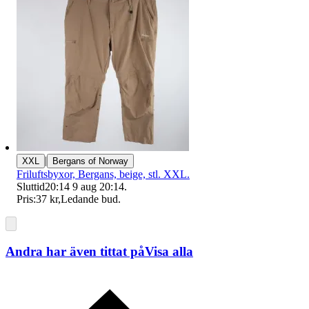
|
XXL
Bergans of Norway
Friluftsbyxor, Bergans, beige, stl. XXL.
Sluttid
20:14
9 aug 20:14
.
Pris:
37 kr
,
Ledande bud
.
Andra har även tittat på
Visa alla