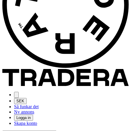
SEK
Så funkar det
Ny annons
Logga in
Skapa konto