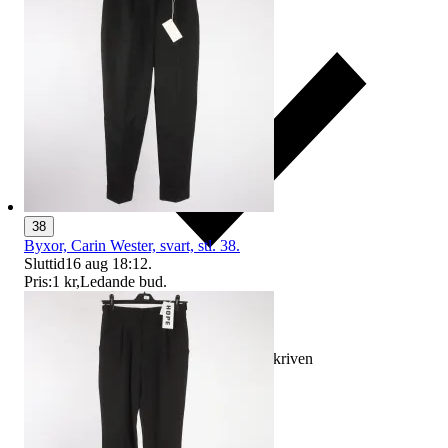
38
Byxor, Carin Wester, svart, stl. 38.
Sluttid
16 aug 18:12
.
Pris:
1 kr
,
Ledande bud
.
Ersättning om varan inte är som beskriven