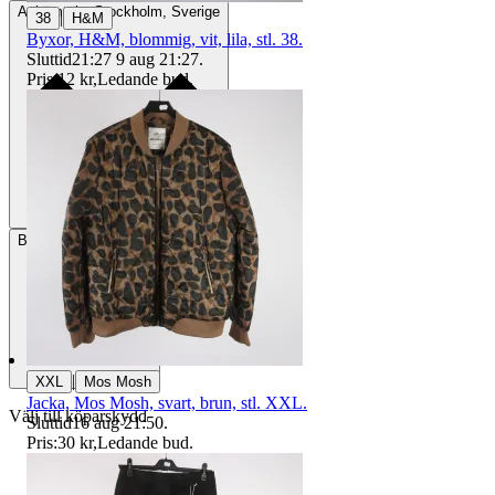
Avhämtning
Stockholm, Sverige
|
38
H&M
Byxor, H&M, blommig, vit, lila, stl. 38.
Sluttid
21:27
9 aug 21:27
.
Pris:
12 kr
,
Ledande bud
.
Betalning
Via Tradera
|
XXL
Mos Mosh
Jacka, Mos Mosh, svart, brun, stl. XXL.
Välj till köparskydd
Sluttid
16 aug 21:50
.
Pris:
30 kr
,
Ledande bud
.