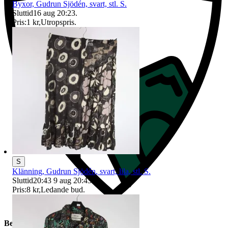
Byxor, Gudrun Sjödén, svart, stl. S.
Sluttid
16 aug 20:23
.
Pris:
1 kr
,
Utropspris
.
S
Klänning, Gudrun Sjödén, svart, lila, stl. S.
Sluttid
20:43
9 aug 20:43
.
Pris:
8 kr
,
Ledande bud
.
Beskrivning