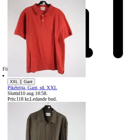
Företag
|
XXL
Gant
Pikétröja, Gant, stl. XXL
Sluttid
10 aug 18:58
.
Pris:
118 kr
,
Ledande bud
.