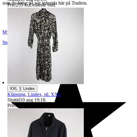
som du hittar på vår infosida här på Tradera.
Pris:
255 kr
,
Ledande bud
.
Myrorna
Stockholm
,
Sverige
|
XXL
Lindex
Klänning, Lindex, stl. XXL
Sluttid
10 aug 19:18
.
Pris:
3 kr
,
Ledande bud
.