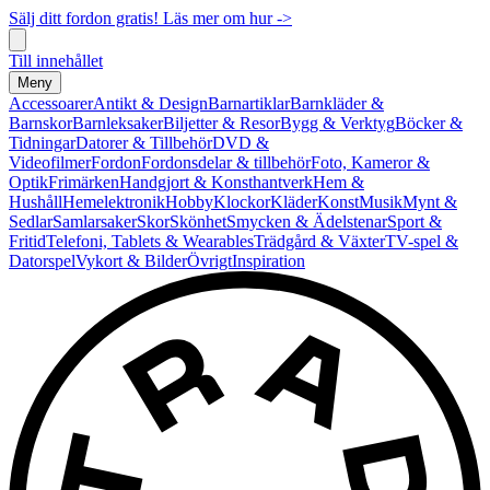
Sälj ditt fordon gratis! Läs mer om hur ->
Till innehållet
Meny
Accessoarer
Antikt & Design
Barnartiklar
Barnkläder &
Barnskor
Barnleksaker
Biljetter & Resor
Bygg & Verktyg
Böcker &
Tidningar
Datorer & Tillbehör
DVD &
Videofilmer
Fordon
Fordonsdelar & tillbehör
Foto, Kameror &
Optik
Frimärken
Handgjort & Konsthantverk
Hem &
Hushåll
Hemelektronik
Hobby
Klockor
Kläder
Konst
Musik
Mynt &
Sedlar
Samlarsaker
Skor
Skönhet
Smycken & Ädelstenar
Sport &
Fritid
Telefoni, Tablets & Wearables
Trädgård & Växter
TV-spel &
Datorspel
Vykort & Bilder
Övrigt
Inspiration