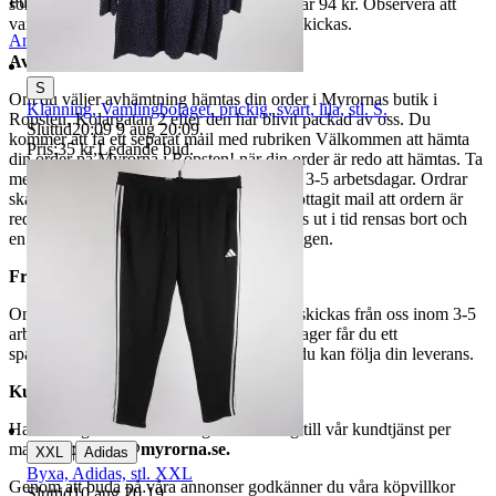
Publicerad
8 maj 20:52
som avslutas samma dag. Samfraktspriset är 94 kr. Observera att
varor märkta endast avhämtning inte kan skickas.
Anmäl
Sälj liknande
Avhämtning
S
Om du väljer avhämtning hämtas din order i Myrornas butik i
Klänning, Vamlingbolaget. prickig, svart, lila, stl. S.
Ropsten, Kolargatan 2 efter den har blivit packad av oss. Du
Sluttid
20:09
9 aug 20:09
.
kommer att få ett separat mail med rubriken Välkommen att hämta
Pris:
35 kr
,
Ledande bud
.
din order på Myrorna i Ropsten! när din order är redo att hämtas. Ta
med legitimation. Hanteringstiden är cirka 3-5 arbetsdagar. Ordrar
ska hämtas senast 7 dagar efter att man mottagit mail att ordern är
redo för avhämtning. Ordrar som ej hämtas ut i tid rensas bort och
en avgift på 84 kr dras av från återbetalningen.
Frakt
Om du har valt frakt kommer din vara att skickas från oss inom 3-5
arbetsdagar. När din vara har lämnat vårt lager får du ett
spårningsnummer av DSV inom kort där du kan följa din leverans.
Kundservice
Har du frågor eller funderingar hör av dig till vår kundtjänst per
mail:
webbshop@myrorna.se
.
|
XXL
Adidas
Byxa, Adidas, stl. XXL
Genom att buda på våra annonser godkänner du våra köpvillkor
Sluttid
10 aug 20:19
.