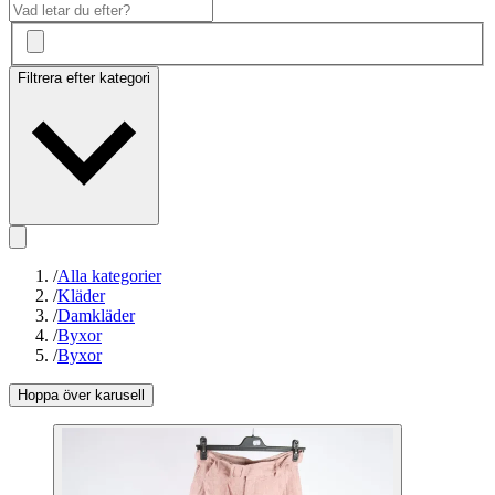
Filtrera efter kategori
/
Alla kategorier
/
Kläder
/
Damkläder
/
Byxor
/
Byxor
Hoppa över karusell