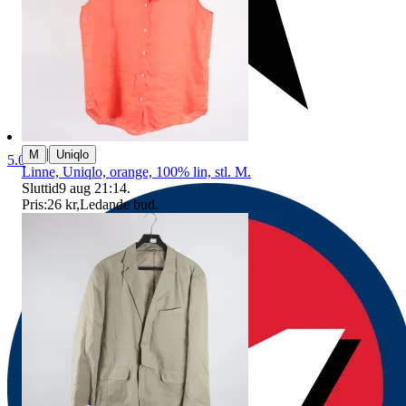
|
M
Uniqlo
5.0
Linne, Uniqlo, orange, 100% lin, stl. M.
Sluttid
9 aug 21:14
.
Pris:
26 kr
,
Ledande bud
.