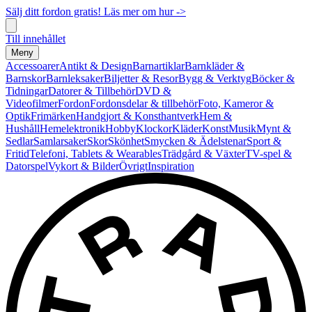
Sälj ditt fordon gratis! Läs mer om hur ->
Till innehållet
Meny
Accessoarer
Antikt & Design
Barnartiklar
Barnkläder &
Barnskor
Barnleksaker
Biljetter & Resor
Bygg & Verktyg
Böcker &
Tidningar
Datorer & Tillbehör
DVD &
Videofilmer
Fordon
Fordonsdelar & tillbehör
Foto, Kameror &
Optik
Frimärken
Handgjort & Konsthantverk
Hem &
Hushåll
Hemelektronik
Hobby
Klockor
Kläder
Konst
Musik
Mynt &
Sedlar
Samlarsaker
Skor
Skönhet
Smycken & Ädelstenar
Sport &
Fritid
Telefoni, Tablets & Wearables
Trädgård & Växter
TV-spel &
Datorspel
Vykort & Bilder
Övrigt
Inspiration