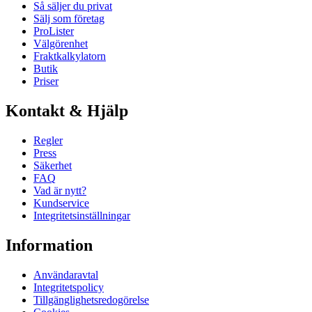
Så säljer du privat
Sälj som företag
ProLister
Välgörenhet
Fraktkalkylatorn
Butik
Priser
Kontakt & Hjälp
Regler
Press
Säkerhet
FAQ
Vad är nytt?
Kundservice
Integritetsinställningar
Information
Användaravtal
Integritetspolicy
Tillgänglighetsredogörelse