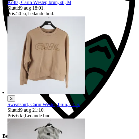
Kofta, Carin Wester, brun, stl, M
Sluttid
9 aug 18:01
.
Pris:
50 kr
,
Ledande bud
.
S
Sweatshirt, Carin Wester, brun, slt. S.
Sluttid
9 aug 21:10
.
Pris:
6 kr
,
Ledande bud
.
Beskrivning