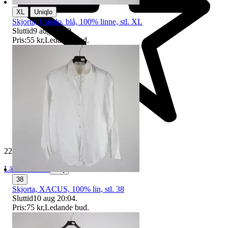
|
XL
Uniqlo
Skjorta, Uniqlo, blå, 100% linne, stl. XL
Sluttid
9 aug 22:29
.
Pris:
55 kr
,
Ledande bud
.
229 507 omdömen
Läs omdömen
Följ
38
Skjorta, XACUS, 100% lin, stl. 38
Sluttid
10 aug 20:04
.
Pris:
75 kr
,
Ledande bud
.