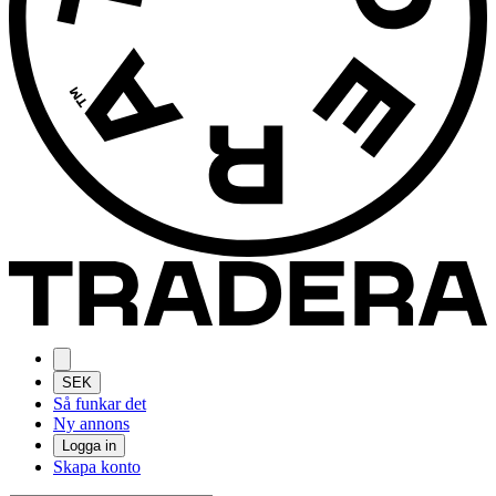
SEK
Så funkar det
Ny annons
Logga in
Skapa konto