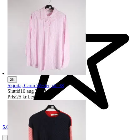
38
Skjorta, Carin Wester, stl. 38
Sluttid
10 aug 20:03
.
Pris:
25 kr
,
Ledande bud
.
5.0