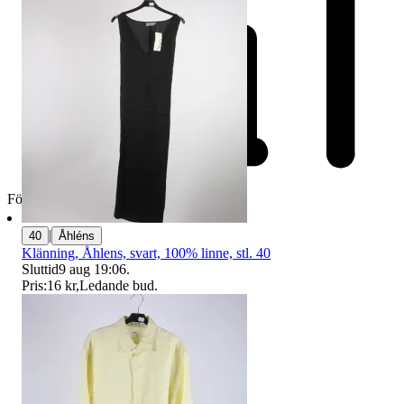
Företag
|
40
Åhléns
Klänning, Åhlens, svart, 100% linne, stl. 40
Sluttid
9 aug 19:06
.
Pris:
16 kr
,
Ledande bud
.