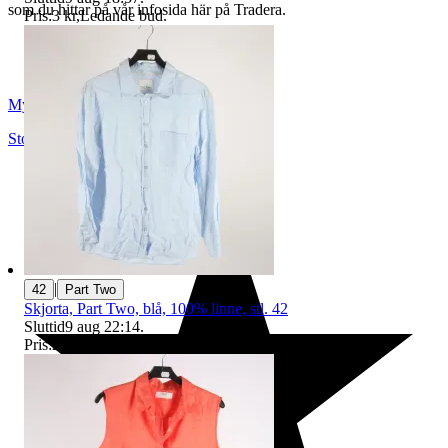
som du hittar på vår infosida här på Tradera.
Pris:
3 kr
,
Ledande bud
.
Myrorna
Stockholm
,
Sverige
|
42
Part Two
Skjorta, Part Two, blå, 100% linne, stl. 42
Sluttid
9 aug 22:14
.
Pris:
28 kr
,
Ledande bud
.