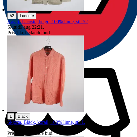
|
52
Lacoste
Kavaj, Lacoste, beige, 100% linne, stl. 52
Sluttid
9 aug 22:21
.
Pris:
1 kr
,
Ledande bud
.
|
L
Bläck
Skjorta, Bläck, korall, 100% linne, stl. L
Sluttid
9 aug 22:28
.
Pris:
53 kr
,
Ledande bud
.