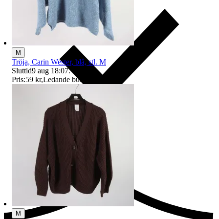
M
Tröja, Carin Wester, blå, stl. M
Sluttid
9 aug 18:07
.
Pris:
59 kr
,
Ledande bud
.
Ersättning om du inte får din vara
M