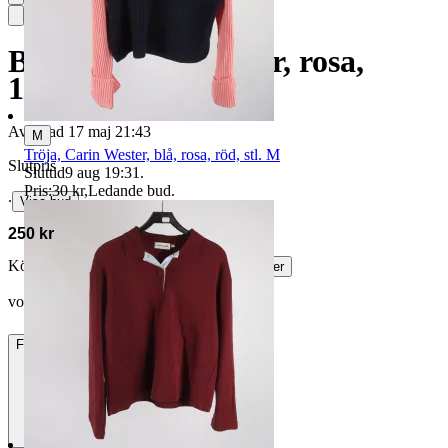
Byxor, Carin Wester, rosa,
100% linne, stl. 38
Avslutad
17 maj 21:43
M
Tröja, Carin Wester, blå, rosa, röd, stl. M
Slutpris
Sluttid
9 aug 19:31
.
Pris:
30 kr
,
Ledande bud
.
∙
Visa bud
250 kr
Köparskydd är valfritt hos företag.
Läs mer
volterretlov vann auktionen
Frakt
85 kr DSV