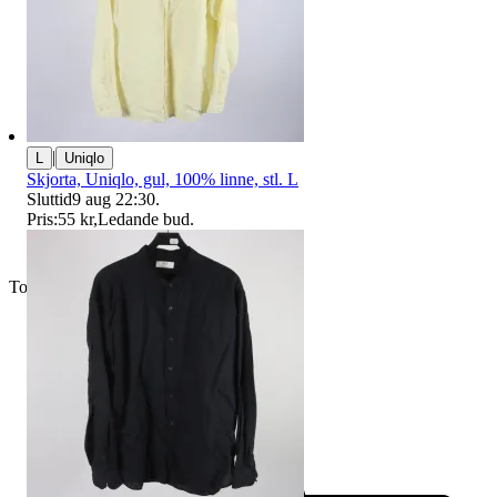
|
L
Uniqlo
Skjorta, Uniqlo, gul, 100% linne, stl. L
Sluttid
9 aug 22:30
.
Pris:
55 kr
,
Ledande bud
.
Toppsäljare