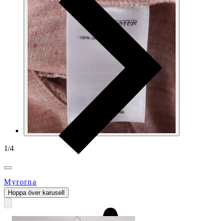
1
/
4
Myrorna
Hoppa över karusell