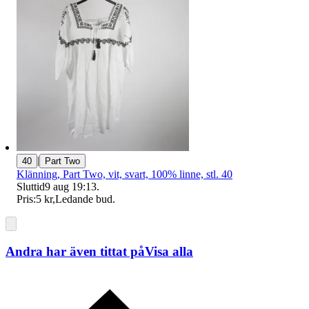
|
40
Part Two
Klänning, Part Two, vit, svart, 100% linne, stl. 40
Sluttid
9 aug 19:13
.
Pris:
5 kr
,
Ledande bud
.
Andra har även tittat på
Visa alla