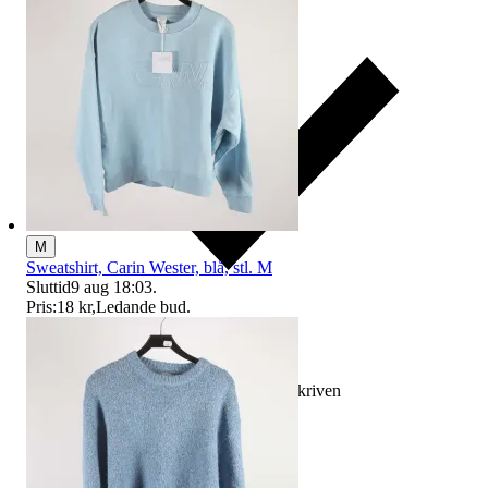
M
Sweatshirt, Carin Wester, blå, stl. M
Sluttid
9 aug 18:03
.
Pris:
18 kr
,
Ledande bud
.
Ersättning om varan inte är som beskriven