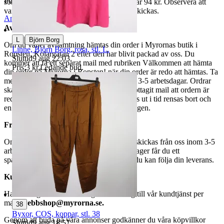
Publicerad
8 maj 21:43
som avslutas samma dag. Samfraktspriset är 94 kr. Observera att
varor märkta endast avhämtning inte kan skickas.
Anmäl
Sälj liknande
Avhämtning
|
L
Björn Borg
Om du väljer avhämtning hämtas din order i Myrornas butik i
Linne, Björn Borg, rosa, stl. L.
Ropsten, Kolargatan 2 efter den har blivit packad av oss. Du
Sluttid
9 aug 22:03
.
kommer att få ett separat mail med rubriken Välkommen att hämta
Pris:
3 kr
,
Ledande bud
.
din order på Myrorna i Ropsten! när din order är redo att hämtas. Ta
med legitimation. Hanteringstiden är cirka 3-5 arbetsdagar. Ordrar
ska hämtas senast 7 dagar efter att man mottagit mail att ordern är
redo för avhämtning. Ordrar som ej hämtas ut i tid rensas bort och
en avgift på 84 kr dras av från återbetalningen.
Frakt
Om du har valt frakt kommer din vara att skickas från oss inom 3-5
arbetsdagar. När din vara har lämnat vårt lager får du ett
spårningsnummer av DSV inom kort där du kan följa din leverans.
Kundservice
Har du frågor eller funderingar hör av dig till vår kundtjänst per
mail:
webbshop@myrorna.se
.
38
Byxor, COS, koppar, stl. 38
Genom att buda på våra annonser godkänner du våra köpvillkor
Sluttid
9 aug 18:57
.