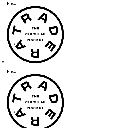
Pris:
.
Pris:
.