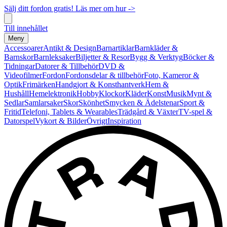
Sälj ditt fordon gratis! Läs mer om hur ->
Till innehållet
Meny
Accessoarer
Antikt & Design
Barnartiklar
Barnkläder &
Barnskor
Barnleksaker
Biljetter & Resor
Bygg & Verktyg
Böcker &
Tidningar
Datorer & Tillbehör
DVD &
Videofilmer
Fordon
Fordonsdelar & tillbehör
Foto, Kameror &
Optik
Frimärken
Handgjort & Konsthantverk
Hem &
Hushåll
Hemelektronik
Hobby
Klockor
Kläder
Konst
Musik
Mynt &
Sedlar
Samlarsaker
Skor
Skönhet
Smycken & Ädelstenar
Sport &
Fritid
Telefoni, Tablets & Wearables
Trädgård & Växter
TV-spel &
Datorspel
Vykort & Bilder
Övrigt
Inspiration