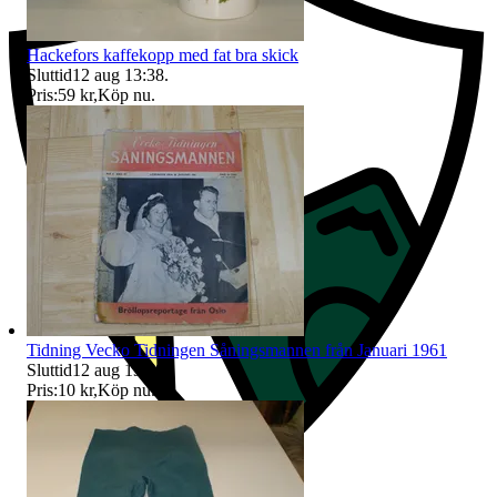
Hackefors kaffekopp med fat bra skick
Sluttid
12 aug 13:38
.
Pris:
59 kr
,
Köp nu
.
Tidning Vecko Tidningen Såningsmannen från Januari 1961
Sluttid
12 aug 13:38
.
Pris:
10 kr
,
Köp nu
.