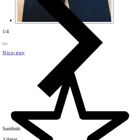
1
/
4
Nice-guy
Samfrakt
3 dagar