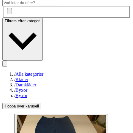
Filtrera efter kategori
/
Alla kategorier
/
Kläder
/
Damkläder
/
Byxor
/
Byxor
Hoppa över karusell