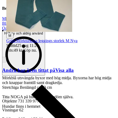
Beskrivning
M
|
Blå
|
Oanvänt
Helt ny och aldrig använd
M
Grön/Mörkturkosa leggings storlek M Nya
Sluttid
25 aug 11:29
.
Pris:
49 kr
,
Köp nu
.
Andra har även tittat på
Visa alla
Mörkblå utsvängda byxor med hög midja. Byxorna har hög midja
och knappar framtill samt dragkedja.
Stretchiga Benlängd ca 79 cm
Titta NOGA på bilderna och bedöm själva.
Objektnr
731 339 977
Hundar finns i hemmet
Visningar
62