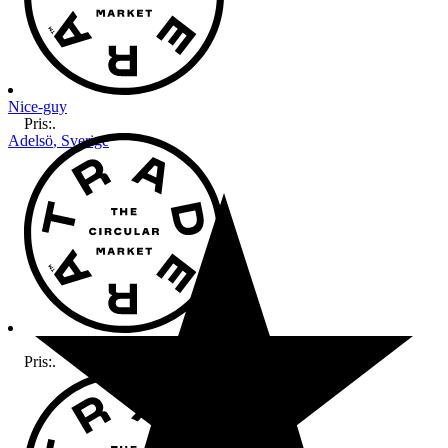
Nice-guy
Pris:
.
Adelsö
,
Sverige
Pris:
.