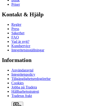
Butik
Priser
Kontakt & Hjälp
Regler
Press
Säkerhet
FAQ
Vad är nytt?
Kundservice
Integritetsinställningar
Information
Användaravtal
Integritetspolicy
Tillgänglighetsredogörelse
Cookies
Jobba på Tradera
Hållbarhetsstrategi
Traderas frakt