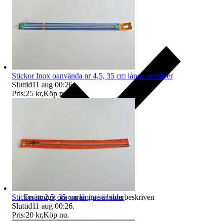
Stickor Inox oanvända nr 4,5, 35 cm långa se bilder
Sluttid
11 aug 00:26
.
Pris:
25 kr
,
Köp nu
.
Stickor nr 2,5, 35 cm långa se bilder
Ersättning om varan inte är som beskriven
Sluttid
11 aug 00:26
.
Pris:
20 kr
,
Köp nu
.