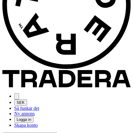
SEK
Så funkar det
Ny annons
Logga in
Skapa konto