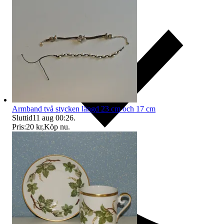
Armband två stycken längd 23 cm och 17 cm
Sluttid
11 aug 00:26
.
Pris:
20 kr
,
Köp nu
.
Ersättning om du inte får din vara