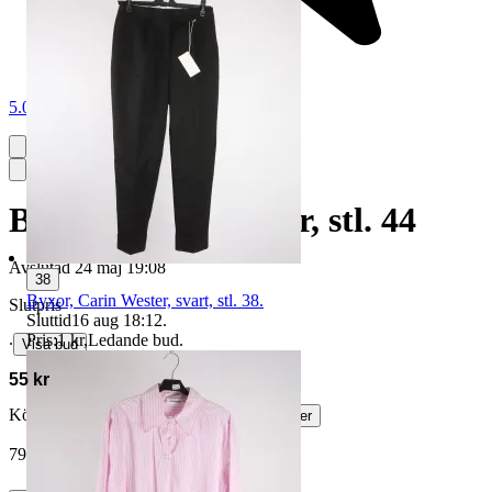
5.0
Byxor, Carin Wester, stl. 44
Avslutad
24 maj 19:08
38
Byxor, Carin Wester, svart, stl. 38.
Slutpris
Sluttid
16 aug 18:12
.
Pris:
1 kr
,
Ledande bud
.
∙
Visa bud
55 kr
Köparskydd är valfritt hos företag.
Läs mer
79ragnhild vann auktionen