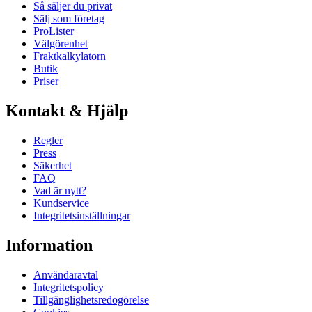
Så säljer du privat
Sälj som företag
ProLister
Välgörenhet
Fraktkalkylatorn
Butik
Priser
Kontakt & Hjälp
Regler
Press
Säkerhet
FAQ
Vad är nytt?
Kundservice
Integritetsinställningar
Information
Användaravtal
Integritetspolicy
Tillgänglighetsredogörelse