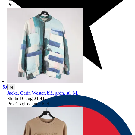
Pris:
1 kr
,
Ledande bud
.
5.0
M
Jacka, Carin Wester, blå, grön, stl. M.
Sluttid
16 aug 21:41
.
Pris:
1 kr
,
Ledande bud
.