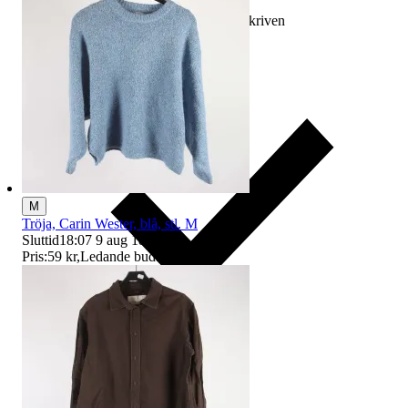
Ersättning om varan inte är som beskriven
M
Tröja, Carin Wester, blå, stl. M
Sluttid
18:07
9 aug 18:07
.
Pris:
59 kr
,
Ledande bud
.
Ersättning om du inte får din vara