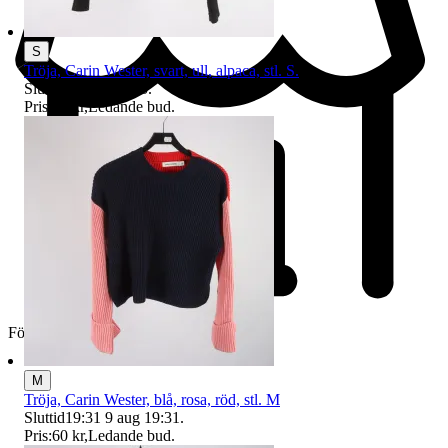
S
Tröja, Carin Wester, svart, ull, alpaca, stl. S.
Sluttid
16 aug 21:35
.
Pris:
30 kr
,
Ledande bud
.
Företag
M
Tröja, Carin Wester, blå, rosa, röd, stl. M
Sluttid
19:31
9 aug 19:31
.
Pris:
60 kr
,
Ledande bud
.