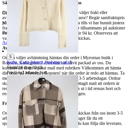
Så här går det till när du handlar hos oss
Du betalar din order direkt på Tradera och väljer frakt eller
Objektnr
731 750 478
avhämtning. Vill du att vi samfraktar fler varor? Begär samfraktspris
på din Traderasida och vänta med att betala tills vi har hunnit justera
Visningar
128
fraktpriset. Vi samfraktar upp till fyra varor tillsammans på auktioner
Publicerad
15 maj 19:08
som avslutas samma dag. Samfraktspriset är 94 kr. Observera att
varor märkta endast avhämtning inte kan skickas.
Anmäl
Sälj liknande
Avhämtning
S
Om du väljer avhämtning hämtas din order i Myrornas butik i
Kofta, Carin Wester, ljusbeige, stl. S
Ropsten, Kolargatan 2 efter den har blivit packad av oss. Du
Sluttid
16 aug 19:19
.
kommer att få ett separat mail med rubriken Välkommen att hämta
Pris:
1 kr
,
Ledande bud
.
din order på Myrorna i Ropsten! när din order är redo att hämtas. Ta
med legitimation. Hanteringstiden är cirka 3-5 arbetsdagar. Ordrar
ska hämtas senast 7 dagar efter att man mottagit mail att ordern är
redo för avhämtning. Ordrar som ej hämtas ut i tid rensas bort och
en avgift på 84 kr dras av från återbetalningen.
Frakt
Om du har valt frakt kommer din vara att skickas från oss inom 3-5
arbetsdagar. När din vara har lämnat vårt lager får du ett
spårningsnummer av DSV inom kort där du kan följa din leverans.