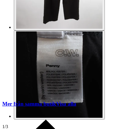
Mer från samma butik
Visa alla
1
/
3