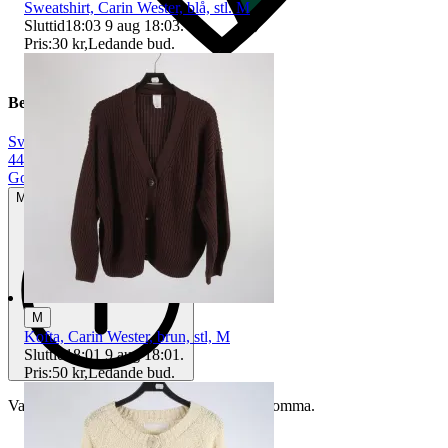
Sweatshirt, Carin Wester, blå, stl. M
Sluttid
18:03
9 aug 18:03
.
Pris:
30 kr
,
Ledande bud
.
Beskrivning
Svart
|
44
|
Gott använt skick
Mindre tecken på användning
M
Kofta, Carin Wester, brun, stl, M
Sluttid
18:01
9 aug 18:01
.
Pris:
50 kr
,
Ledande bud
.
Varan är begagnad och defekter kan förekomma.