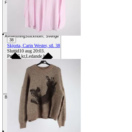
Frakt
84 kr DSV
Avhämtning
Stockholm, Sverige
38
Skjorta, Carin Wester, stl. 38
Sluttid
10 aug 20:03
.
Pris:
25 kr
,
Ledande bud
.
Betalning
Via Tradera