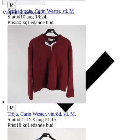
M
Stickad tröja, Carin Wester, stl. M
Välj till köparskydd
Sluttid
10 aug 18:24
.
Pris:
40 kr
,
Ledande bud
.
M
Tröja, Carin Wester, vinröd, stl. M.
Sluttid
21:15
9 aug 21:15
.
Pris:
18 kr
,
Ledande bud
.