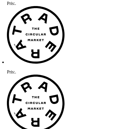
Pris:
.
Pris:
.