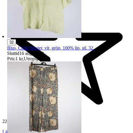
32
Blus, Carin Wester, vit, grön, 100% lin, stl. 32.
Sluttid
16 aug 18:08
.
Pris:
1 kr
,
Utropspris
.
229 625 omdömen
Läs omdömen
Följ