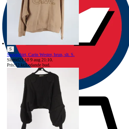
S
Sweatshirt, Carin Wester, brun, slt. S.
Sluttid
21:10
9 aug 21:10
.
Pris:
12 kr
,
Ledande bud
.