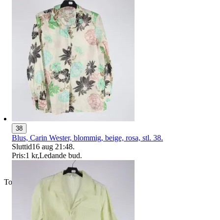
38
Blus, Carin Wester, blommig, beige, rosa, stl. 38.
Sluttid
16 aug 21:48
.
Pris:
1 kr
,
Ledande bud
.
Toppsäljare