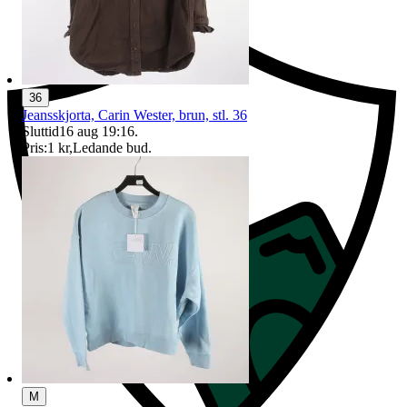
36
Jeansskjorta, Carin Wester, brun, stl. 36
Sluttid
16 aug 19:16
.
Pris:
1 kr
,
Ledande bud
.
M