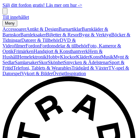
Sälj ditt fordon gratis! Läs mer om hur ->
Till innehållet
Meny
Accessoarer
Antikt & Design
Barnartiklar
Barnkläder &
Barnskor
Barnleksaker
Biljetter & Resor
Bygg & Verktyg
Böcker &
Tidningar
Datorer & Tillbehör
DVD &
Videofilmer
Fordon
Fordonsdelar & tillbehör
Foto, Kameror &
Optik
Frimärken
Handgjort & Konsthantverk
Hem &
Hushåll
Hemelektronik
Hobby
Klockor
Kläder
Konst
Musik
Mynt &
Sedlar
Samlarsaker
Skor
Skönhet
Smycken & Ädelstenar
Sport &
Fritid
Telefoni, Tablets & Wearables
Trädgård & Växter
TV-spel &
Datorspel
Vykort & Bilder
Övrigt
Inspiration