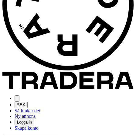
SEK
Så funkar det
Ny annons
Logga in
Skapa konto