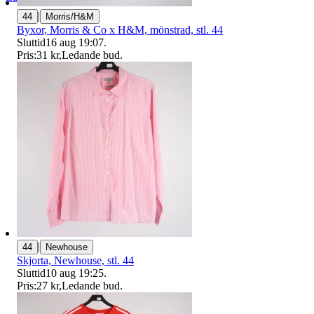
|
44
Morris/H&M
Byxor, Morris & Co x H&M, mönstrad, stl. 44
Sluttid
16 aug 19:07
.
Pris:
31 kr
,
Ledande bud
.
|
44
Newhouse
Skjorta, Newhouse, stl. 44
Sluttid
10 aug 19:25
.
Pris:
27 kr
,
Ledande bud
.