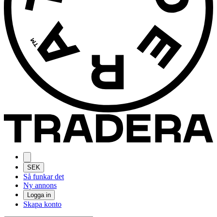
SEK
Så funkar det
Ny annons
Logga in
Skapa konto