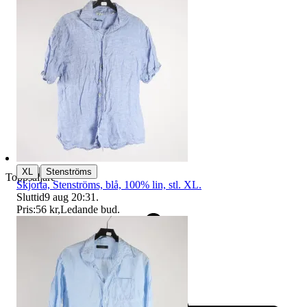
|
XL
Stenströms
Toppsäljare
Skjorta, Stenströms, blå, 100% lin, stl. XL.
Sluttid
9 aug 20:31
.
Pris:
56 kr
,
Ledande bud
.