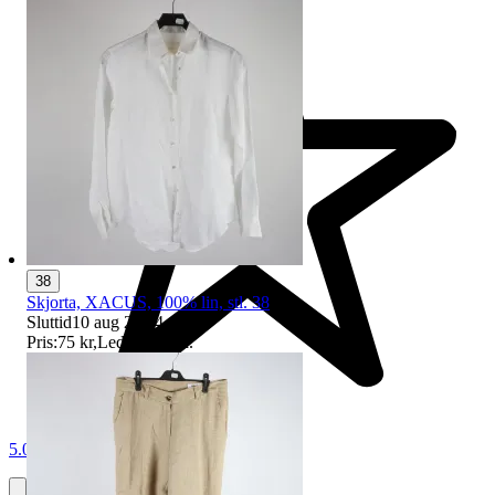
38
Skjorta, XACUS, 100% lin, stl. 38
Sluttid
10 aug 20:04
.
Pris:
75 kr
,
Ledande bud
.
5.0