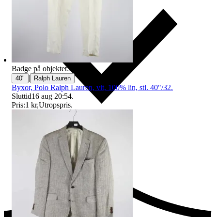
Badge på objektet:
Ny
|
40"
Ralph Lauren
Byxor, Polo Ralph Lauren, vit, 100% lin, stl. 40"/32.
Sluttid
16 aug 20:54
.
Pris:
1 kr
,
Utropspris
.
Ersättning om du inte får din vara