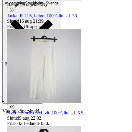
Avhämtning
Stockholm, Sverige
Badge på objektet:
Ny
38
Jacka, K.U.S, beige, 100% lin, stl. 38.
Sluttid
16 aug 21:39
.
Pris:
1 kr
,
Utropspris
.
Betalning
Via Tradera
XS
Välj till köparskydd
Byxor, Stockh LM, vit, 100% lin, stl. XS.
Sluttid
9 aug 22:02
.
Pris:
6 kr
,
Ledande bud
.