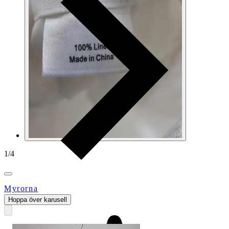
1
/
4
Myrorna
Hoppa över karusell