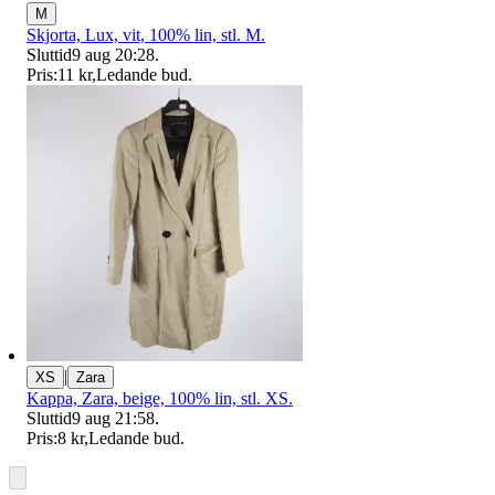
M
Skjorta, Lux, vit, 100% lin, stl. M.
Sluttid
9 aug 20:28
.
Pris:
11 kr
,
Ledande bud
.
|
XS
Zara
Kappa, Zara, beige, 100% lin, stl. XS.
Sluttid
9 aug 21:58
.
Pris:
8 kr
,
Ledande bud
.