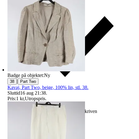
Badge på objektet:
Ny
|
38
Part Two
Kavaj, Part Two, beige, 100% lin, stl. 38.
Sluttid
16 aug 21:38
.
Pris:
1 kr
,
Utropspris
.
Ersättning om varan inte är som beskriven