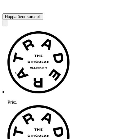
Hoppa över karusell
Pris:
.