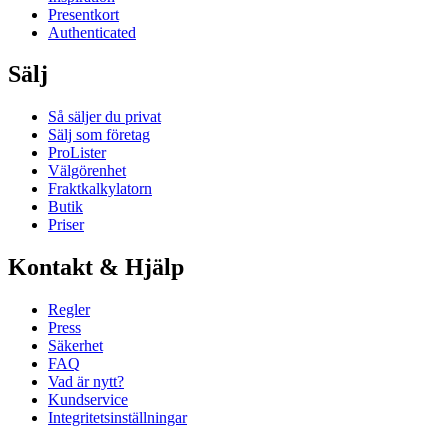
Presentkort
Authenticated
Sälj
Så säljer du privat
Sälj som företag
ProLister
Välgörenhet
Fraktkalkylatorn
Butik
Priser
Kontakt & Hjälp
Regler
Press
Säkerhet
FAQ
Vad är nytt?
Kundservice
Integritetsinställningar