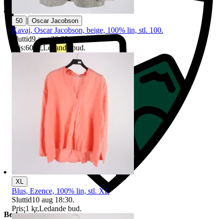
|
50
Oscar Jacobson
Kavaj, Oscar Jacobson, beige, 100% lin, stl. 100.
Sluttid
9 aug 20:33
.
Pris:
60 kr
,
Ledande bud
.
XL
Blus, Ezence, 100% lin, stl. XL
Sluttid
10 aug 18:30
.
Pris:
1 kr
,
Ledande bud
.
Beskrivning