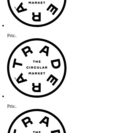
Pris:
.
Pris:
.