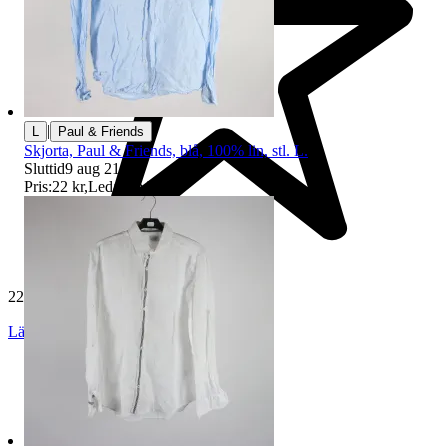
|
L
Paul & Friends
Skjorta, Paul & Friends, blå, 100% lin, stl. L.
Sluttid
9 aug 21:25
.
Pris:
22 kr
,
Ledande bud
.
229 537 omdömen
Läs omdömen
Följ