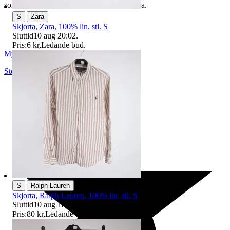
som du hittar på vår infosida här på Tradera.
|
S
Zara
Skjorta, Zara, 100% lin, stl. S
Sluttid
10 aug 20:02
.
Pris:
6 kr
,
Ledande bud
.
Myrorna
Stockholm
,
Sverige
|
S
Ralph Lauren
Skjorta, Ralph Lauren, 100% lin, stl. S
Sluttid
10 aug 18:43
.
Pris:
80 kr
,
Ledande bud
.