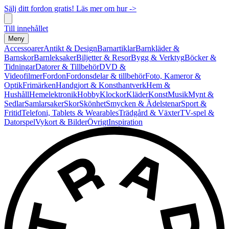
Sälj ditt fordon gratis! Läs mer om hur ->
Till innehållet
Meny
Accessoarer
Antikt & Design
Barnartiklar
Barnkläder &
Barnskor
Barnleksaker
Biljetter & Resor
Bygg & Verktyg
Böcker &
Tidningar
Datorer & Tillbehör
DVD &
Videofilmer
Fordon
Fordonsdelar & tillbehör
Foto, Kameror &
Optik
Frimärken
Handgjort & Konsthantverk
Hem &
Hushåll
Hemelektronik
Hobby
Klockor
Kläder
Konst
Musik
Mynt &
Sedlar
Samlarsaker
Skor
Skönhet
Smycken & Ädelstenar
Sport &
Fritid
Telefoni, Tablets & Wearables
Trädgård & Växter
TV-spel &
Datorspel
Vykort & Bilder
Övrigt
Inspiration