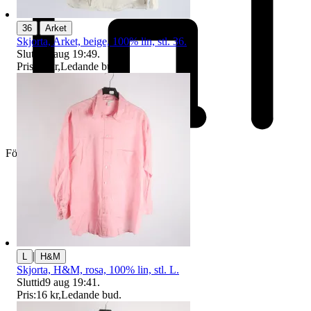
|
36
Arket
Skjorta, Arket, beige, 100% lin, stl. 36.
Sluttid
9 aug 19:49
.
Pris:
11 kr
,
Ledande bud
.
Företag
|
L
H&M
Skjorta, H&M, rosa, 100% lin, stl. L.
Sluttid
9 aug 19:41
.
Pris:
16 kr
,
Ledande bud
.