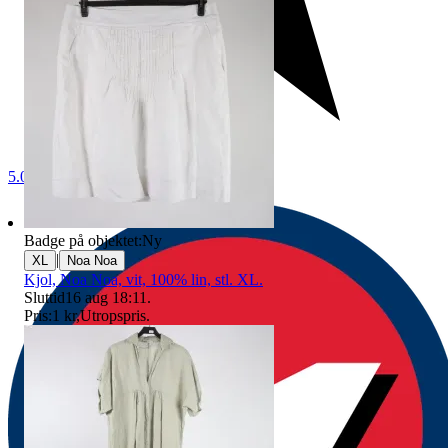
5.0
Badge på objektet:
Ny
|
XL
Noa Noa
Kjol, Noa Noa, vit, 100% lin, stl. XL.
Sluttid
16 aug 18:11
.
Pris:
1 kr
,
Utropspris
.