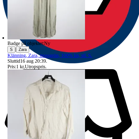
Badge på objektet:
Ny
|
S
Zara
Klänning, Zara, mossgrön, 100% lin, stl. S.
Sluttid
16 aug 20:39
.
Pris:
1 kr
,
Utropspris
.