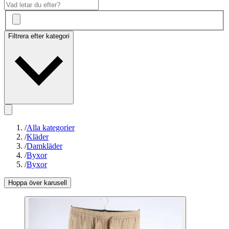
Filtrera efter kategori
/
Alla kategorier
/
Kläder
/
Damkläder
/
Byxor
/
Byxor
Hoppa över karusell