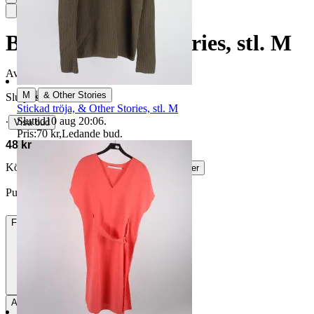
Byxor, & Other Stories, stl. M
Avslutad
24 maj 19:31
|
M
& Other Stories
Slutpris
Stickad tröja, & Other Stories, stl. M
Sluttid
10 aug 20:06
.
∙
Visa bud
Pris:
70 kr
,
Ledande bud
.
48 kr
Köparskydd är valfritt hos företag.
Läs mer
Puffymoonkin vann auktionen
Frakt
84 kr DSV
Avhämtning
Stockholm, Sverige