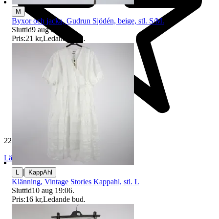
M
Byxor och jacka, Gudrun Sjödén, beige, stl. S/M.
Sluttid
9 aug 21:10
.
Pris:
21 kr
,
Ledande bud
.
229 477 omdömen
Läs omdömen
Följ
|
L
KappAhl
Klänning, Vintage Stories Kappahl, stl. L
Sluttid
10 aug 19:06
.
Pris:
16 kr
,
Ledande bud
.