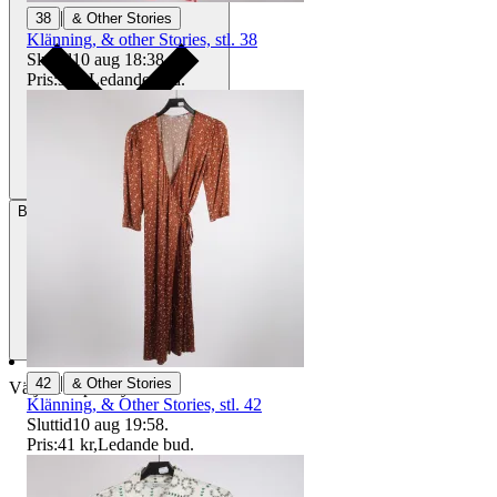
|
38
& Other Stories
Klänning, & other Stories, stl. 38
Sluttid
10 aug 18:38
.
Pris:
3 kr
,
Ledande bud
.
Betalning
Via Tradera
|
42
& Other Stories
Välj till köparskydd
Klänning, & Other Stories, stl. 42
Sluttid
10 aug 19:58
.
Pris:
41 kr
,
Ledande bud
.