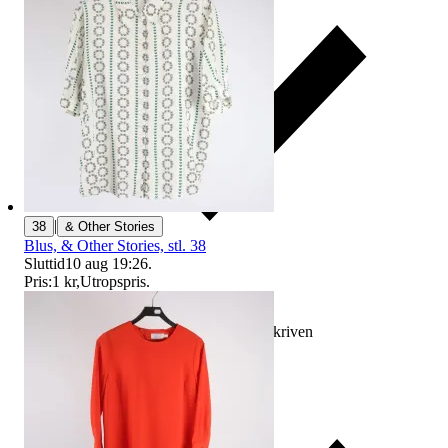
|
38
& Other Stories
Blus, & Other Stories, stl. 38
Sluttid
10 aug 19:26
.
Pris:
1 kr
,
Utropspris
.
Ersättning om varan inte är som beskriven