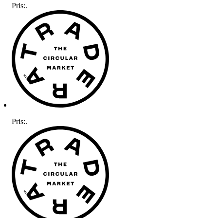
Pris:
.
Pris:
.