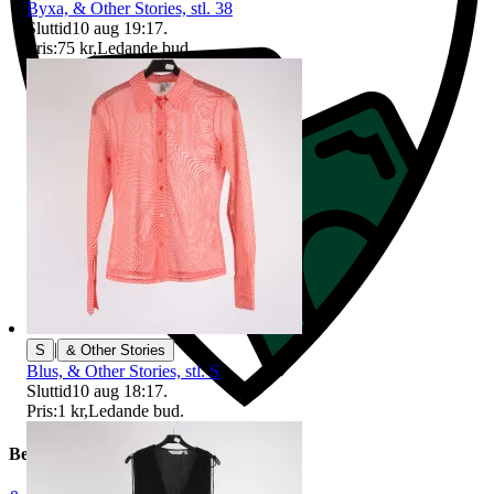
Byxa, & Other Stories, stl. 38
Sluttid
10 aug 19:17
.
Pris:
75 kr
,
Ledande bud
.
|
S
& Other Stories
Blus, & Other Stories, stl. S
Sluttid
10 aug 18:17
.
Pris:
1 kr
,
Ledande bud
.
Beskrivning