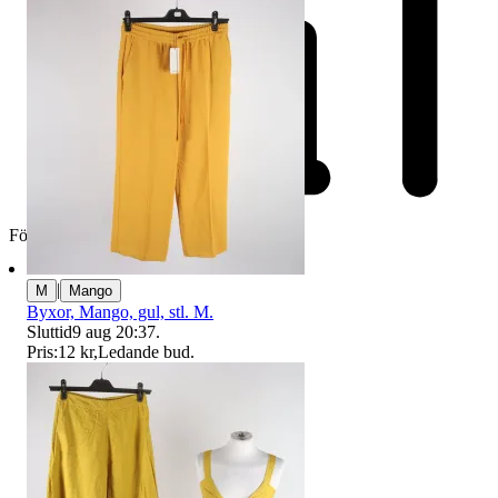
Företag
|
M
Mango
Byxor, Mango, gul, stl. M.
Sluttid
9 aug 20:37
.
Pris:
12 kr
,
Ledande bud
.