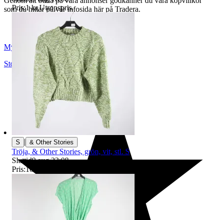
Genom att buda på våra annonser godkänner du våra köpvillkor
Pris:
1 kr
,
Utropspris
.
som du hittar på vår infosida här på Tradera.
Myrorna
Stockholm
,
Sverige
|
S
& Other Stories
Tröja, & Other Stories, grön, vit, stl. S
Sluttid
9 aug 22:08
.
Pris:
16 kr
,
Ledande bud
.