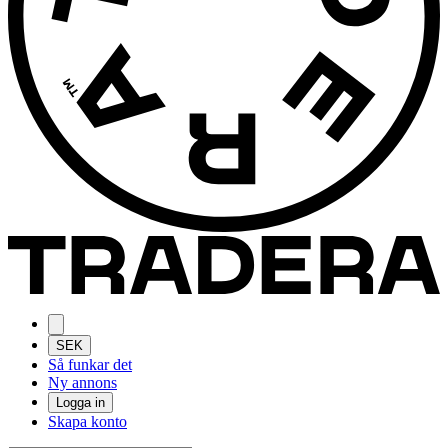
SEK
Så funkar det
Ny annons
Logga in
Skapa konto