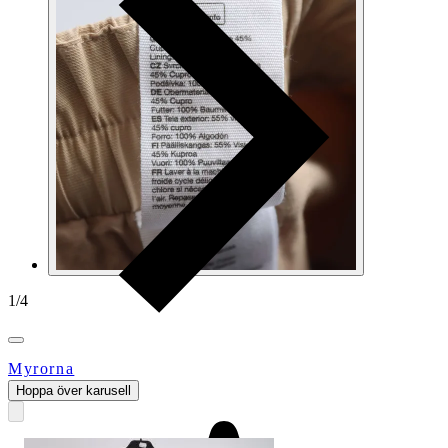
1
/
4
Myrorna
Hoppa över karusell