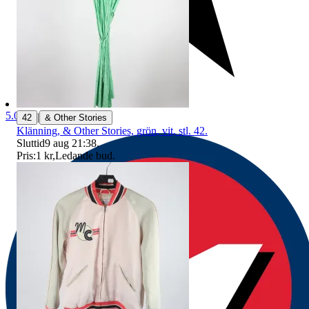
5.0
|
42
& Other Stories
Klänning, & Other Stories, grön, vit, stl. 42.
Sluttid
9 aug 21:38
.
Pris:
1 kr
,
Ledande bud
.