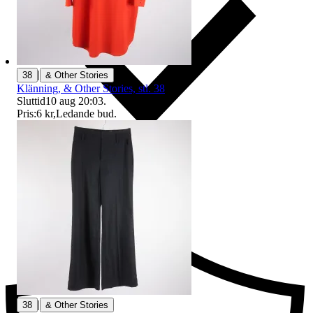
|
38
& Other Stories
Klänning, & Other Stories, stl. 38
Sluttid
10 aug 20:03
.
Pris:
6 kr
,
Ledande bud
.
Ersättning om du inte får din vara
|
38
& Other Stories