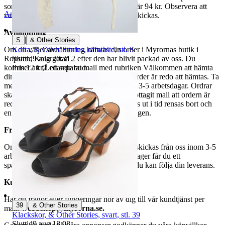
som avslutas samma dag. Samfraktspriset är 94 kr. Observera att
Anmäl
Sälj liknande
varor märkta endast avhämtning inte kan skickas.
Avhämtning
|
S
& Other Stories
Kofta, & Other Stories, offwhite, stl. S
Om du väljer avhämtning hämtas din order i Myrornas butik i
Sluttid
9 aug 20:31
.
Ropsten, Kolargatan 2 efter den har blivit packad av oss. Du
Pris:
12 kr
,
Ledande bud
.
kommer att få ett separat mail med rubriken Välkommen att hämta
din order på Myrorna i Ropsten! när din order är redo att hämtas. Ta
med legitimation. Hanteringstiden är cirka 3-5 arbetsdagar. Ordrar
ska hämtas senast 7 dagar efter att man mottagit mail att ordern är
redo för avhämtning. Ordrar som ej hämtas ut i tid rensas bort och
en avgift på 84 kr dras av från återbetalningen.
Frakt
Om du har valt frakt kommer din vara att skickas från oss inom 3-5
arbetsdagar. När din vara har lämnat vårt lager får du ett
spårningsnummer av DSV inom kort där du kan följa din leverans.
Kundservice
Har du frågor eller funderingar hör av dig till vår kundtjänst per
|
39
& Other Stories
mail:
webbshop@myrorna.se
.
Klackskor, & Other Stories, svart, stl. 39
Sluttid
9 aug 18:08
.