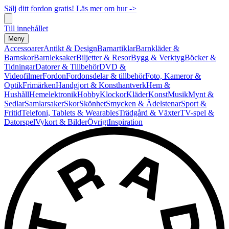
Sälj ditt fordon gratis! Läs mer om hur ->
Till innehållet
Meny
Accessoarer
Antikt & Design
Barnartiklar
Barnkläder &
Barnskor
Barnleksaker
Biljetter & Resor
Bygg & Verktyg
Böcker &
Tidningar
Datorer & Tillbehör
DVD &
Videofilmer
Fordon
Fordonsdelar & tillbehör
Foto, Kameror &
Optik
Frimärken
Handgjort & Konsthantverk
Hem &
Hushåll
Hemelektronik
Hobby
Klockor
Kläder
Konst
Musik
Mynt &
Sedlar
Samlarsaker
Skor
Skönhet
Smycken & Ädelstenar
Sport &
Fritid
Telefoni, Tablets & Wearables
Trädgård & Växter
TV-spel &
Datorspel
Vykort & Bilder
Övrigt
Inspiration