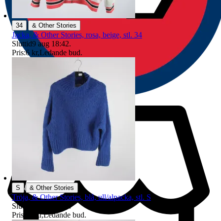
|
34
& Other Stories
Jacka, & Other Stories, rosa, beige, stl. 34
Sluttid
9 aug 18:42
.
Pris:
6 kr
,
Ledande bud
.
|
S
& Other Stories
Tröja, & Other Stories, blå, ull/alpacka, stl. S
Sluttid
9 aug 19:33
.
Pris:
35 kr
,
Ledande bud
.