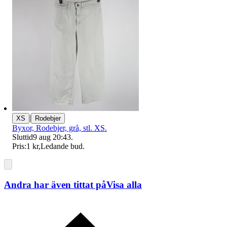
|
XS
Rodebjer
Byxor, Rodebjer, grå, stl. XS.
Sluttid
9 aug 20:43
.
Pris:
1 kr
,
Ledande bud
.
Andra har även tittat på
Visa alla