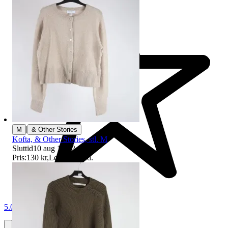
|
M
& Other Stories
Kofta, & Other Stories, stl. M
Sluttid
10 aug 19:22
.
Pris:
130 kr
,
Ledande bud
.
5.0