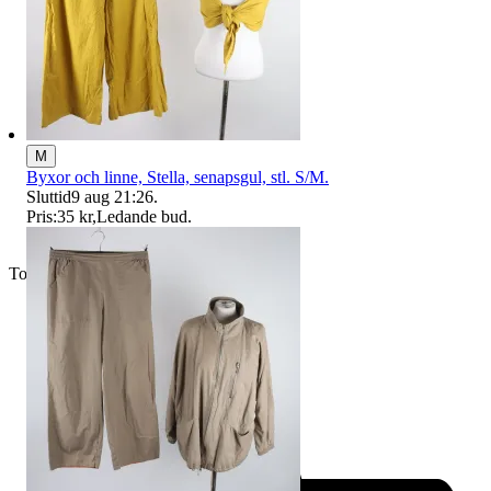
M
Byxor och linne, Stella, senapsgul, stl. S/M.
Sluttid
9 aug 21:26
.
Pris:
35 kr
,
Ledande bud
.
Toppsäljare