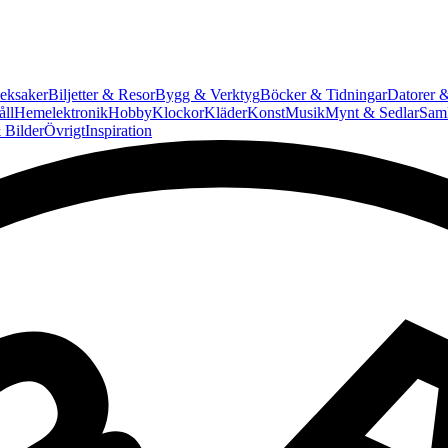
eksaker
Biljetter & Resor
Bygg & Verktyg
Böcker & Tidningar
Datorer &
ll
Hemelektronik
Hobby
Klockor
Kläder
Konst
Musik
Mynt & Sedlar
Saml
 Bilder
Övrigt
Inspiration