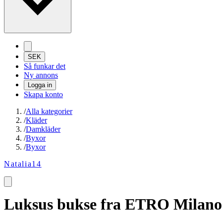
SEK
Så funkar det
Ny annons
Logga in
Skapa konto
/
Alla kategorier
/
Kläder
/
Damkläder
/
Byxor
/
Byxor
Natalia14
Luksus bukse fra ETRO Milano