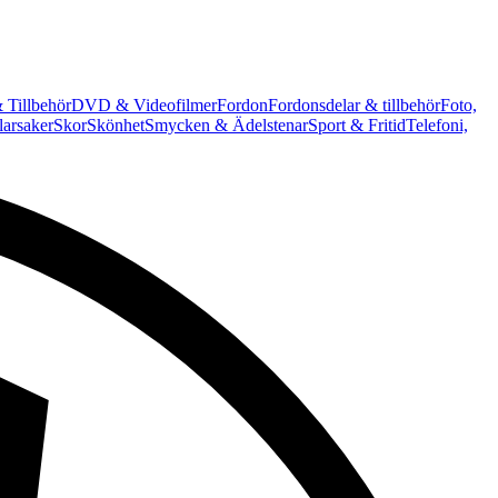
 Tillbehör
DVD & Videofilmer
Fordon
Fordonsdelar & tillbehör
Foto,
arsaker
Skor
Skönhet
Smycken & Ädelstenar
Sport & Fritid
Telefoni,