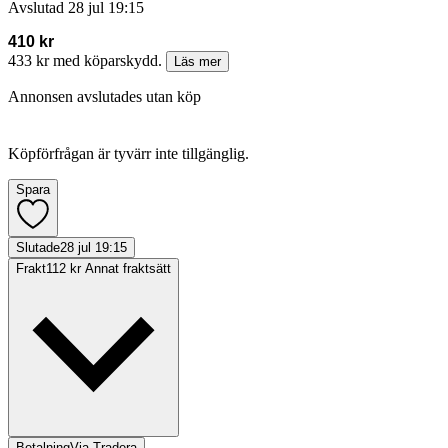
Avslutad
28 jul 19:15
410 kr
433 kr med köparskydd.
Läs mer
Annonsen avslutades utan köp
Köpförfrågan är tyvärr inte tillgänglig.
Spara
Slutade
28 jul 19:15
Frakt
112 kr Annat fraktsätt
Betalning
Via Tradera