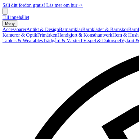
Sälj ditt fordon gratis! Läs mer om hur ->
Till innehållet
Meny
Accessoarer
Antikt & Design
Barnartiklar
Barnkläder & Barnskor
Barnl
Kameror & Optik
Frimärken
Handgjort & Konsthantverk
Hem & Hushå
Tablets & Wearables
Trädgård & Växter
TV-spel & Datorspel
Vykort &