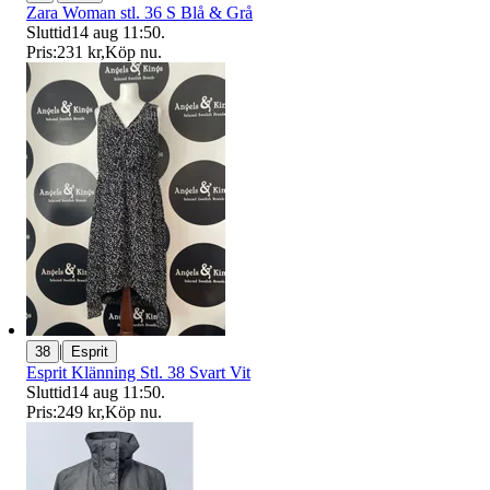
Zara Woman stl. 36 S Blå & Grå
Sluttid
14 aug 11:50
.
Pris:
231 kr
,
Köp nu
.
|
38
Esprit
Esprit Klänning Stl. 38 Svart Vit
Sluttid
14 aug 11:50
.
Pris:
249 kr
,
Köp nu
.