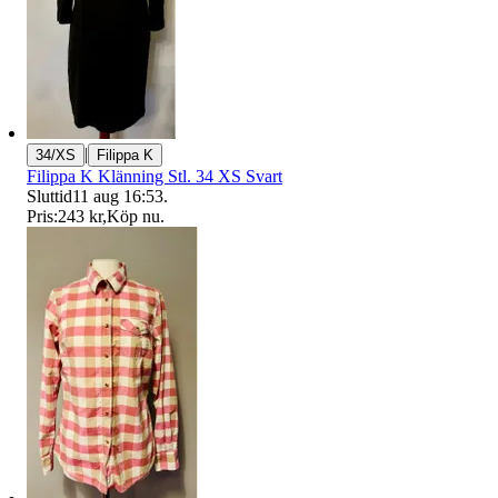
|
34/XS
Filippa K
Filippa K Klänning Stl. 34 XS Svart
Sluttid
11 aug 16:53
.
Pris:
243 kr
,
Köp nu
.