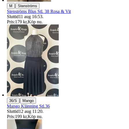
|
M
Stenströms
Stenströms Blus Stl. 38 Rosa & Vit
Sluttid
11 aug 16:53
.
Pris:
179 kr
,
Köp nu
.
|
36/S
Mango
Mango Klänning Stl.36
Sluttid
12 aug 11:20
.
Pris:
199 kr
,
Köp nu
.