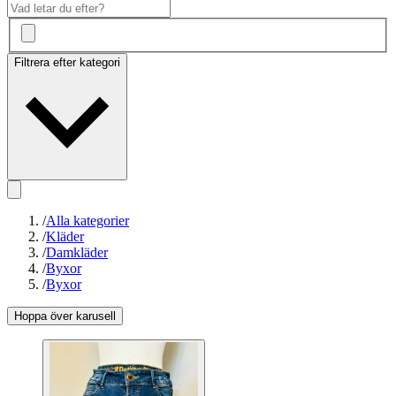
Filtrera efter kategori
/
Alla kategorier
/
Kläder
/
Damkläder
/
Byxor
/
Byxor
Hoppa över karusell