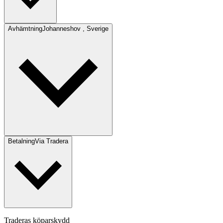
Avhämtning
Johanneshov , Sverige
Betalning
Via Tradera
Traderas köparskydd