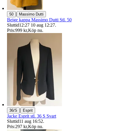
|
50
Massimo Dutti
Beige kappa Massimo Dutti Stl. 50
Sluttid
12:27
10 aug 12:27
.
Pris:
999 kr
,
Köp nu
.
|
36/S
Esprit
Jacke Esprit stl. 36 S Svart
Sluttid
11 aug 16:52
.
Pris:
297 kr
,
Köp nu
.