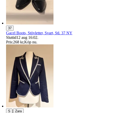
37
Gacel Boots, Stövletter, Svart, Stl. 37 NY
Sluttid
12 aug 16:02
.
Pris:
268 kr
,
Köp nu
.
|
S
Zara