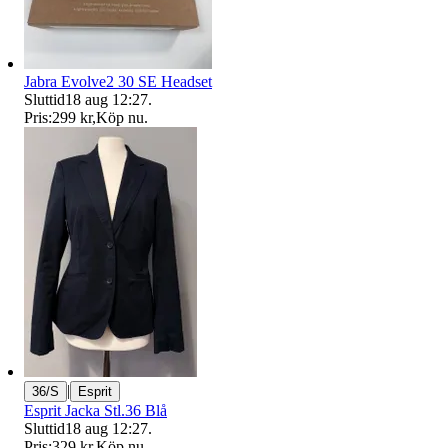
Jabra Evolve2 30 SE Headset
Sluttid
18 aug 12:27
.
Pris:
299 kr
,
Köp nu
.
|
36/S
Esprit
Esprit Jacka Stl.36 Blå
Sluttid
18 aug 12:27
.
Pris:
329 kr
,
Köp nu
.