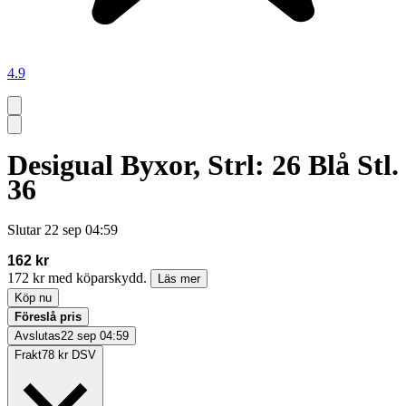
4.9
Desigual Byxor, Strl: 26 Blå Stl.
36
Slutar
22 sep 04:59
162 kr
172 kr med köparskydd.
Läs mer
Köp nu
Föreslå pris
Avslutas
22 sep 04:59
Frakt
78 kr DSV