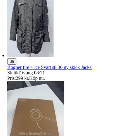
36
Bogner fire + ice Svart stl 36 ny skick Jacka
Sluttid
16 aug 08:21
.
Pris:
299 kr
,
Köp nu
.