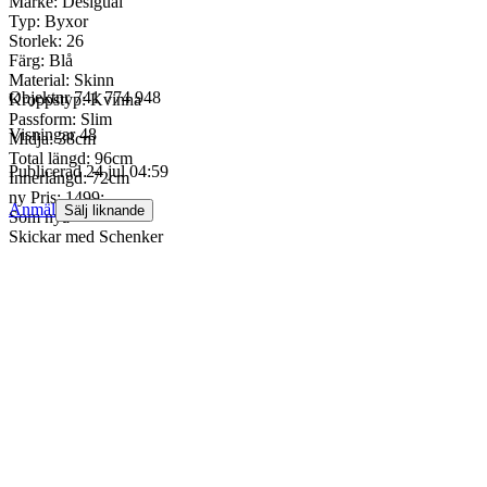
Märke: Desigual
Typ: Byxor
Storlek: 26
Färg: Blå
Material: Skinn
Objektnr
741 774 948
Kroppstyp: Kvinna
Passform: Slim
Visningar
48
Midja: 38cm
Total längd: 96cm
Publicerad
24 jul 04:59
Innerlängd: 72cm
ny Pris: 1499:-
Anmäl
Sälj liknande
Som nya
Skickar med Schenker