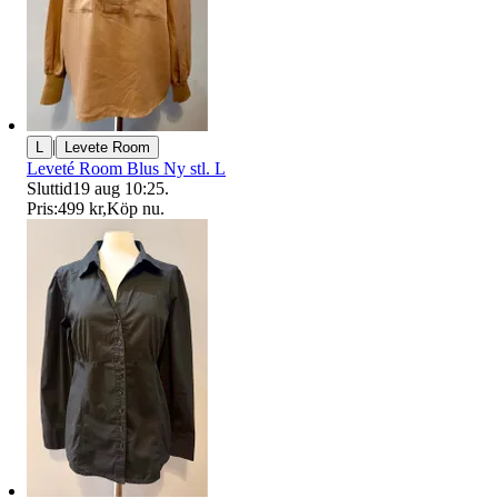
|
L
Levete Room
Leveté Room Blus Ny stl. L
Sluttid
19 aug 10:25
.
Pris:
499 kr
,
Köp nu
.