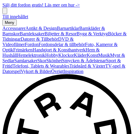
Sälj ditt fordon gratis! Läs mer om hur ->
Till innehållet
Meny
Accessoarer
Antikt & Design
Barnartiklar
Barnkläder &
Barnskor
Barnleksaker
Biljetter & Resor
Bygg & Verktyg
Böcker &
Tidningar
Datorer & Tillbehör
DVD &
Videofilmer
Fordon
Fordonsdelar & tillbehör
Foto, Kameror &
Optik
Frimärken
Handgjort & Konsthantverk
Hem &
Hushåll
Hemelektronik
Hobby
Klockor
Kläder
Konst
Musik
Mynt &
Sedlar
Samlarsaker
Skor
Skönhet
Smycken & Ädelstenar
Sport &
Fritid
Telefoni, Tablets & Wearables
Trädgård & Växter
TV-spel &
Datorspel
Vykort & Bilder
Övrigt
Inspiration