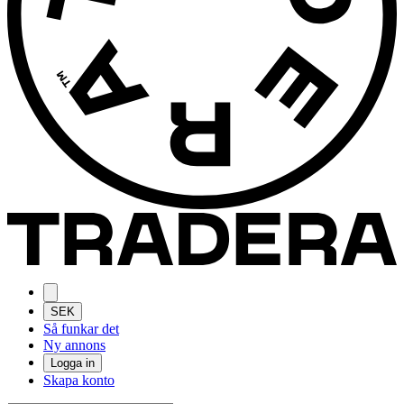
SEK
Så funkar det
Ny annons
Logga in
Skapa konto