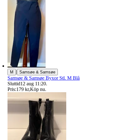
|
M
Samsøe & Samsøe
Samsøe & Samsøe Byxor Stl. M Blå
Sluttid
12 aug 11:20
.
Pris:
179 kr
,
Köp nu
.