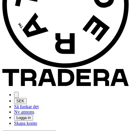
SEK
Så funkar det
Ny annons
Logga in
Skapa konto