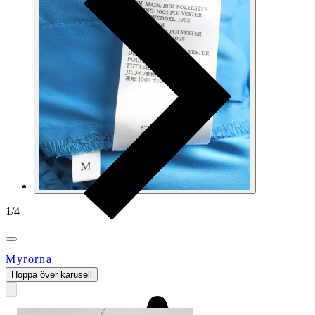
1
/
4
Myrorna
Hoppa över karusell