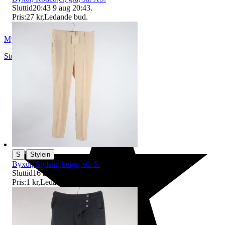
Sluttid
20:43
9 aug 20:43
.
Pris:
27 kr
,
Ledande bud
.
Myrorna
Stockholm
,
Sverige
|
S
Stylein
Byxor, Stylein, beige, stl. S.
Sluttid
16 aug 19:35
.
Pris:
1 kr
,
Ledande bud
.