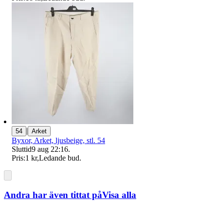
|
54
Arket
Byxor, Arket, ljusbeige, stl. 54
Sluttid
9 aug 22:16
.
Pris:
1 kr
,
Ledande bud
.
Andra har även tittat på
Visa alla