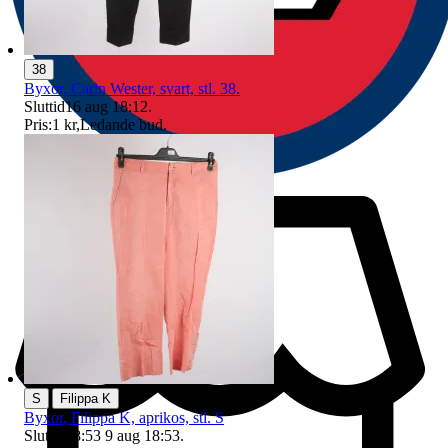
38
Byxor, Carin Wester, svart, stl. 38.
Sluttid
16 aug 18:12
.
Pris:
1 kr
,
Ledande bud
.
|
S
Filippa K
Byxor, Filippa K, aprikos, stl. S
Sluttid
18:53
9 aug 18:53
.