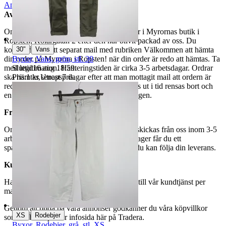
Anmäl
Sälj liknande
Avhämtning
Om du väljer avhämtning hämtas din order i Myrornas butik i
Ropsten, Kolargatan 2 efter den har blivit packad av oss. Du
|
30"
Vans
kommer att få ett separat mail med rubriken Välkommen att hämta
Byxor, Vans, grön, stl. 30
din order på Myrorna i Ropsten! när din order är redo att hämtas. Ta
Sluttid
16 aug 18:59
.
med legitimation. Hanteringstiden är cirka 3-5 arbetsdagar. Ordrar
Pris:
1 kr
,
Utropspris
.
ska hämtas senast 7 dagar efter att man mottagit mail att ordern är
redo för avhämtning. Ordrar som ej hämtas ut i tid rensas bort och
en avgift på 84 kr dras av från återbetalningen.
Frakt
Om du har valt frakt kommer din vara att skickas från oss inom 3-5
arbetsdagar. När din vara har lämnat vårt lager får du ett
spårningsnummer av DSV inom kort där du kan följa din leverans.
Kundservice
Har du frågor eller funderingar hör av dig till vår kundtjänst per
mail:
webbshop@myrorna.se
.
Genom att buda på våra annonser godkänner du våra köpvillkor
|
XS
Rodebjer
som du hittar på vår infosida här på Tradera.
Byxor, Rodebjer, grå, stl. XS.