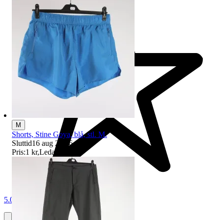
M
Shorts, Stine Goya, blå, stl. M.
Sluttid
16 aug 20:36
.
Pris:
1 kr
,
Ledande bud
.
5.0