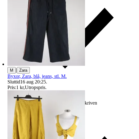
|
M
Zara
Byxor, Zara, blå, jeans, stl. M.
Sluttid
16 aug 20:25
.
Pris:
1 kr
,
Utropspris
.
Ersättning om varan inte är som beskriven