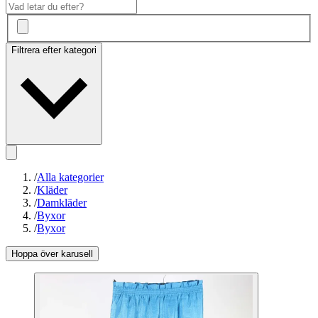
Filtrera efter kategori
/
Alla kategorier
/
Kläder
/
Damkläder
/
Byxor
/
Byxor
Hoppa över karusell