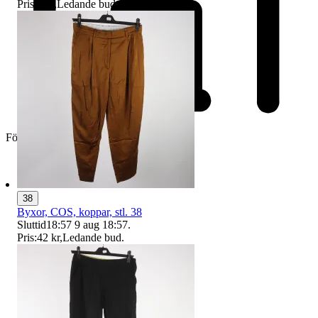
Pris:
6 kr
,
Ledande bud
.
Företag
38
Byxor, COS, koppar, stl. 38
Sluttid
18:57
9 aug 18:57
.
Pris:
42 kr
,
Ledande bud
.