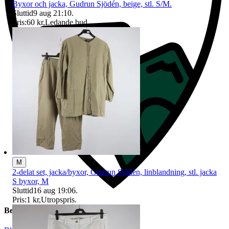
Byxor och jacka, Gudrun Sjödén, beige, stl. S/M.
Sluttid
9 aug 21:10
.
Pris:
60 kr
,
Ledande bud
.
M
2-delat set, jacka/byxor, Gudrun Sjödén, linblandning, stl. jacka
S byxor, M
Sluttid
16 aug 19:06
.
Pris:
1 kr
,
Utropspris
.
Beskrivning