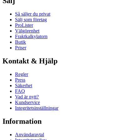
Sälj
Så säljer du privat
Sälj som företag
ProLister
Välgörenhet
Fraktkalkylatorn
Butik
Priser
Kontakt & Hjälp
Regler
Press
Säkerhet
FAQ
Vad är nytt?
Kundservice
Integritetsinställningar
Information
Användaravtal