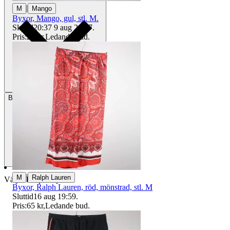
|
M
Mango
Byxor, Mango, gul, stl. M.
Sluttid
20:37
9 aug 20:37
.
Pris:
27 kr
,
Ledande bud
.
Betalning
Via Tradera
|
M
Ralph Lauren
Välj till köparskydd
Byxor, Ralph Lauren, röd, mönstrad, stl. M
Sluttid
16 aug 19:59
.
Pris:
65 kr
,
Ledande bud
.