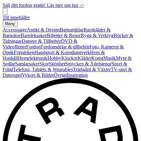
Sälj ditt fordon gratis! Läs mer om hur ->
Till innehållet
Meny
Accessoarer
Antikt & Design
Barnartiklar
Barnkläder &
Barnskor
Barnleksaker
Biljetter & Resor
Bygg & Verktyg
Böcker &
Tidningar
Datorer & Tillbehör
DVD &
Videofilmer
Fordon
Fordonsdelar & tillbehör
Foto, Kameror &
Optik
Frimärken
Handgjort & Konsthantverk
Hem &
Hushåll
Hemelektronik
Hobby
Klockor
Kläder
Konst
Musik
Mynt &
Sedlar
Samlarsaker
Skor
Skönhet
Smycken & Ädelstenar
Sport &
Fritid
Telefoni, Tablets & Wearables
Trädgård & Växter
TV-spel &
Datorspel
Vykort & Bilder
Övrigt
Inspiration