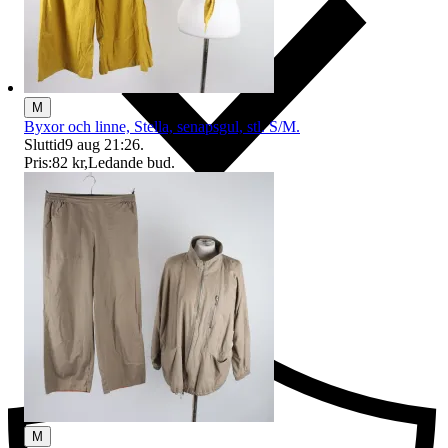
M
Byxor och linne, Stella, senapsgul, stl. S/M.
Sluttid
9 aug 21:26
.
Pris:
82 kr
,
Ledande bud
.
Ersättning om du inte får din vara
M