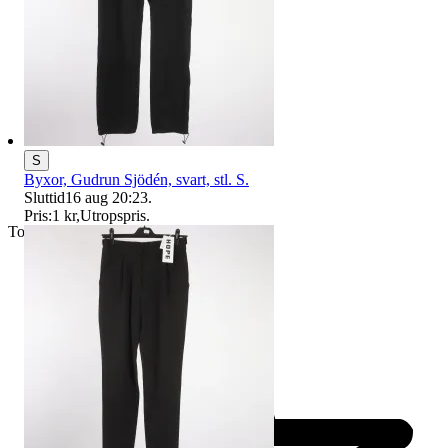
S
Byxor, Gudrun Sjödén, svart, stl. S.
Sluttid
16 aug 20:23
.
Pris:
1 kr
,
Utropspris
.
Toppsäljare