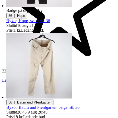
Badge på objektet:
Ny
|
36
Hope
Byxor, Hope, svart, stl. 36
Sluttid
16 aug 21:02
.
Pris:
1 kr
,
Ledande bud
.
229 596 omdömen
Läs omdömen
Följ
|
36
Baum und Pferdgarten
Byxor, Baum und Pferdgarten, beige, stl. 36.
Sluttid
20:45
9 aug 20:45
.
Pris:
18 kr
,
Ledande bud
.