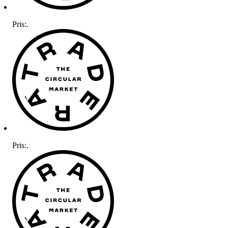
Pris:
.
Pris:
.