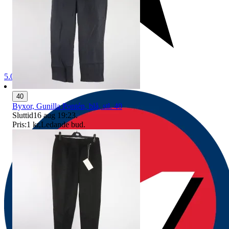
5.0
40
Byxor, Gunilla Pontén, blå, stl. 40
Sluttid
16 aug 19:23
.
Pris:
1 kr
,
Ledande bud
.