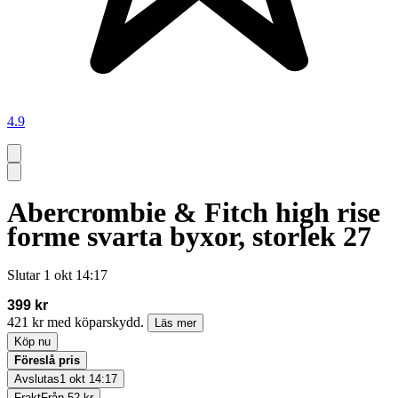
4.9
Abercrombie & Fitch high rise
forme svarta byxor, storlek 27
Slutar
1 okt 14:17
399 kr
421 kr med köparskydd.
Läs mer
Köp nu
Föreslå pris
Avslutas
1 okt 14:17
Frakt
Från 52 kr