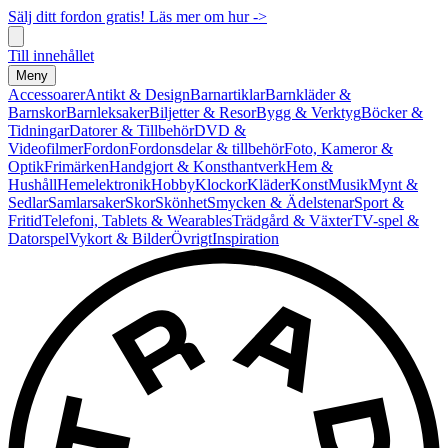
Sälj ditt fordon gratis! Läs mer om hur ->
Till innehållet
Meny
Accessoarer
Antikt & Design
Barnartiklar
Barnkläder &
Barnskor
Barnleksaker
Biljetter & Resor
Bygg & Verktyg
Böcker &
Tidningar
Datorer & Tillbehör
DVD &
Videofilmer
Fordon
Fordonsdelar & tillbehör
Foto, Kameror &
Optik
Frimärken
Handgjort & Konsthantverk
Hem &
Hushåll
Hemelektronik
Hobby
Klockor
Kläder
Konst
Musik
Mynt &
Sedlar
Samlarsaker
Skor
Skönhet
Smycken & Ädelstenar
Sport &
Fritid
Telefoni, Tablets & Wearables
Trädgård & Växter
TV-spel &
Datorspel
Vykort & Bilder
Övrigt
Inspiration