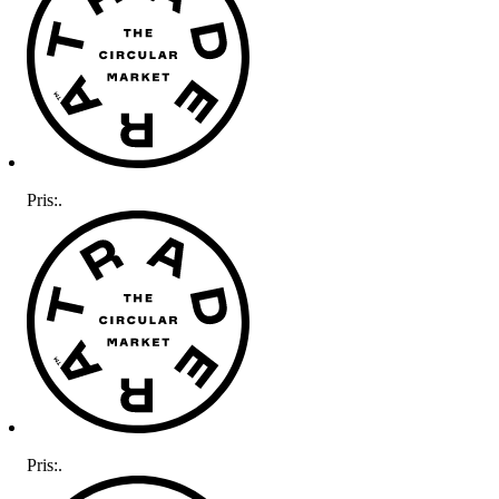
Pris:
.
Pris:
.