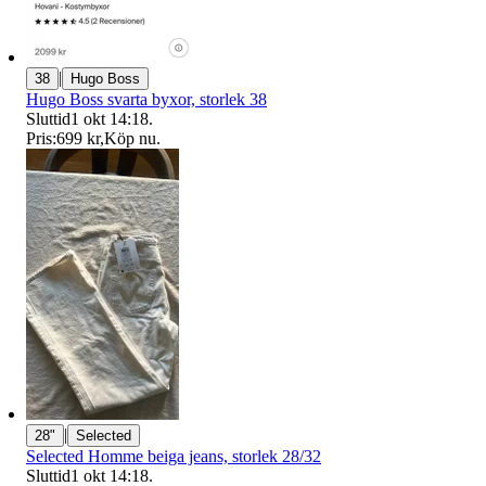
|
38
Hugo Boss
Hugo Boss svarta byxor, storlek 38
Sluttid
1 okt 14:18
.
Pris:
699 kr
,
Köp nu
.
|
28"
Selected
Selected Homme beiga jeans, storlek 28/32
Sluttid
1 okt 14:18
.