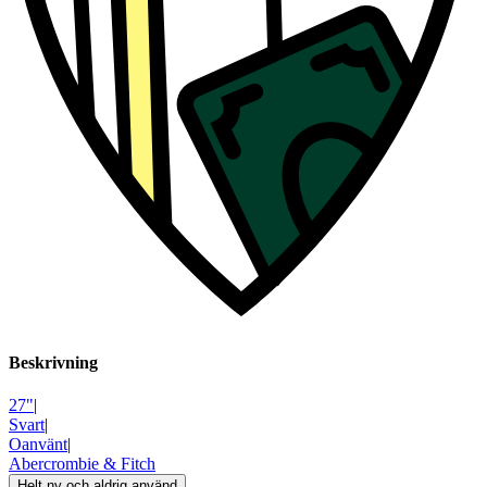
Beskrivning
27"
|
Svart
|
Oanvänt
|
Abercrombie & Fitch
Helt ny och aldrig använd