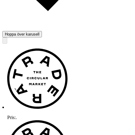
Hoppa över karusell
Pris:
.