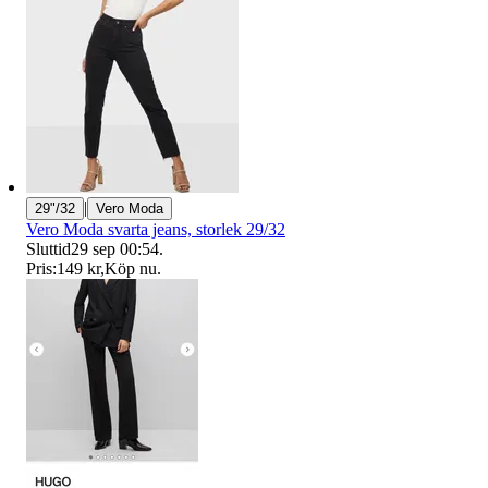
|
29"/32
Vero Moda
Vero Moda svarta jeans, storlek 29/32
Sluttid
29 sep 00:54
.
Pris:
149 kr
,
Köp nu
.