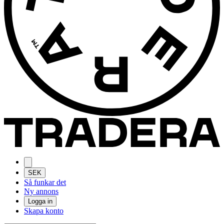
SEK
Så funkar det
Ny annons
Logga in
Skapa konto