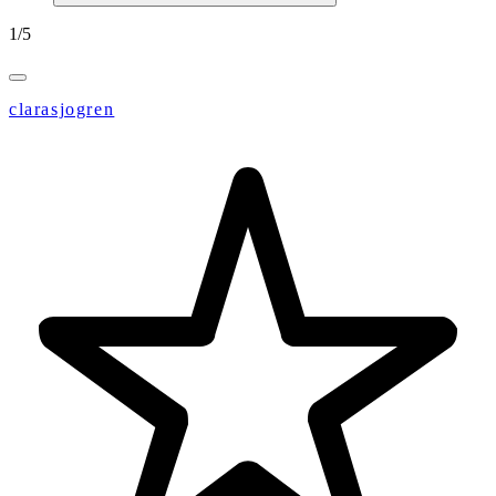
1
/
5
clarasjogren