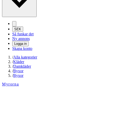
SEK
Så funkar det
Ny annons
Logga in
Skapa konto
/
Alla kategorier
/
Kläder
/
Damkläder
/
Byxor
/
Byxor
Myrorna