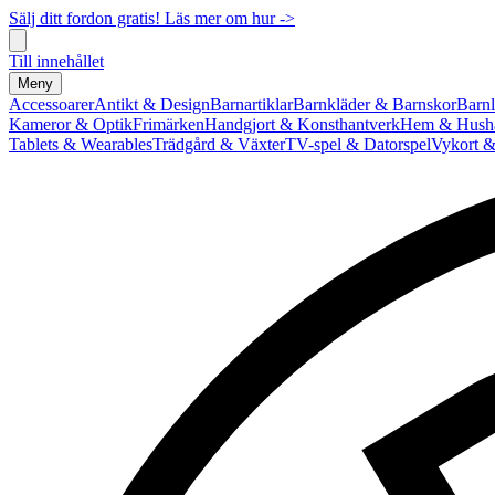
Sälj ditt fordon gratis! Läs mer om hur ->
Till innehållet
Meny
Accessoarer
Antikt & Design
Barnartiklar
Barnkläder & Barnskor
Barnl
Kameror & Optik
Frimärken
Handgjort & Konsthantverk
Hem & Hushå
Tablets & Wearables
Trädgård & Växter
TV-spel & Datorspel
Vykort &