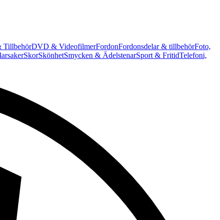
 Tillbehör
DVD & Videofilmer
Fordon
Fordonsdelar & tillbehör
Foto,
arsaker
Skor
Skönhet
Smycken & Ädelstenar
Sport & Fritid
Telefoni,