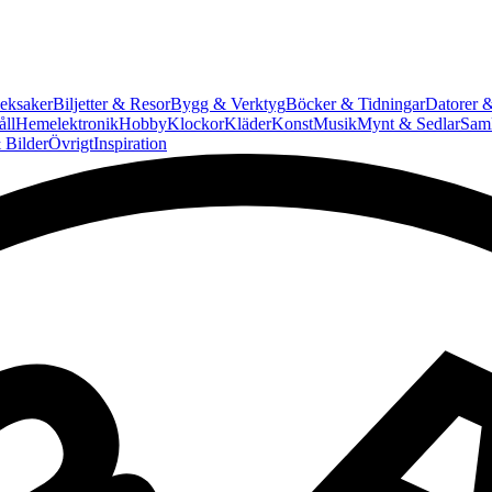
eksaker
Biljetter & Resor
Bygg & Verktyg
Böcker & Tidningar
Datorer &
ll
Hemelektronik
Hobby
Klockor
Kläder
Konst
Musik
Mynt & Sedlar
Saml
 Bilder
Övrigt
Inspiration