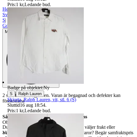
Pris:
1 kr
,
Ledande bud
.
Helmut Lang
|
Svart
|
S
|
Gott använt skick
Mindre tecken på användning
Badge på objektet:
Ny
|
S
Ralph Lauren
2 små fläckar höger ben. Varan är begagnad och defekter kan
Skjorta, Ralph Lauren, vit, stl. 6 (S)
förekomma
Sluttid
16 aug 18:54
.
Pris:
1 kr
,
Ledande bud
.
Så här går det till när du handlar hos oss
Objektnr
735 039 419
Du betalar din order direkt på Tradera och väljer frakt eller
avhämtning. Vill du att vi samfraktar fler varor? Begär samfraktspris
Visningar
167