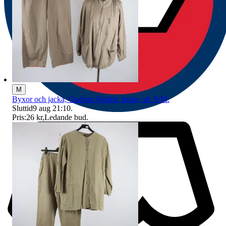
M
Byxor och jacka, Gudrun Sjödén, beige, stl. S/M.
Sluttid
9 aug 21:10
.
Pris:
26 kr
,
Ledande bud
.