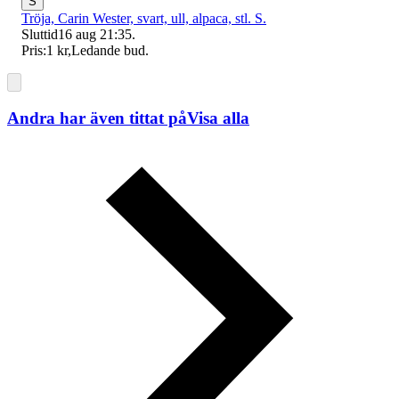
S
Tröja, Carin Wester, svart, ull, alpaca, stl. S.
Sluttid
16 aug 21:35
.
Pris:
1 kr
,
Ledande bud
.
Andra har även tittat på
Visa alla