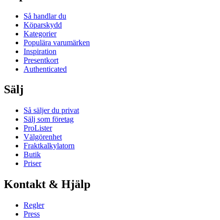
Så handlar du
Köparskydd
Kategorier
Populära varumärken
Inspiration
Presentkort
Authenticated
Sälj
Så säljer du privat
Sälj som företag
ProLister
Välgörenhet
Fraktkalkylatorn
Butik
Priser
Kontakt & Hjälp
Regler
Press