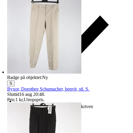
Badge på objektet:
Ny
S
Byxor, Dorothee Schumacher, benvit, stl. S.
Sluttid
16 aug 20:48
.
Pris:
1 kr
,
Utropspris
.
Ersättning om varan inte är som beskriven