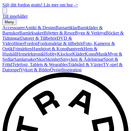
Sälj ditt fordon gratis! Läs mer om hur ->
Till innehållet
Meny
Accessoarer
Antikt & Design
Barnartiklar
Barnkläder &
Barnskor
Barnleksaker
Biljetter & Resor
Bygg & Verktyg
Böcker &
Tidningar
Datorer & Tillbehör
DVD &
Videofilmer
Fordon
Fordonsdelar & tillbehör
Foto, Kameror &
Optik
Frimärken
Handgjort & Konsthantverk
Hem &
Hushåll
Hemelektronik
Hobby
Klockor
Kläder
Konst
Musik
Mynt &
Sedlar
Samlarsaker
Skor
Skönhet
Smycken & Ädelstenar
Sport &
Fritid
Telefoni, Tablets & Wearables
Trädgård & Växter
TV-spel &
Datorspel
Vykort & Bilder
Övrigt
Inspiration