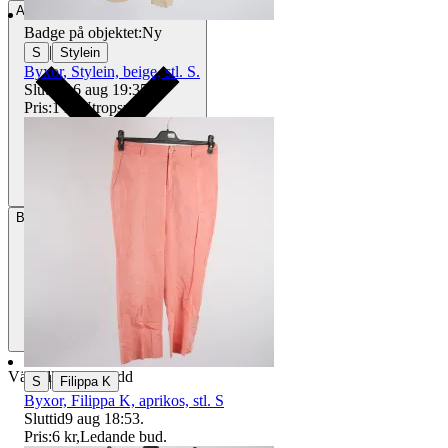
Avhämtning
Stockholm, Sverige
Badge på objektet:
Ny
|
S
Stylein
Byxor, Stylein, beige, stl. S.
Sluttid
16 aug 19:35
.
Pris:
1 kr
,
Utropspris
.
Betalning
Via Tradera
Välj till köparskydd
|
S
Filippa K
Byxor, Filippa K, aprikos, stl. S
Sluttid
9 aug 18:53
.
Pris:
6 kr
,
Ledande bud
.