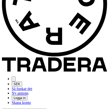
SEK
Så funkar det
Ny annons
Logga in
Skapa konto