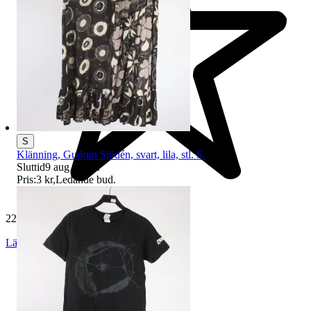
S
Klänning, Gudrun Sjödén, svart, lila, stl. S.
Sluttid
9 aug 20:43
.
Pris:
3 kr
,
Ledande bud
.
229 538 omdömen
Läs omdömen
Följ