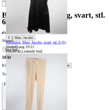
Byxor, Helmut Lang, svart, stl.
6 (S)
Avslutad
14 jun 21:31
|
S
Marc Jacobs
Slutpris
Klänning, Marc Jacobs, svart, stl. 6 (S)
Sluttid
9 aug 19:11
.
∙
Visa bud
Pris:
60 kr
,
Ledande bud
.
16 kr
Köparskydd är valfritt hos företag.
Läs mer
Treansikte vann auktionen
Frakt
84 kr DSV