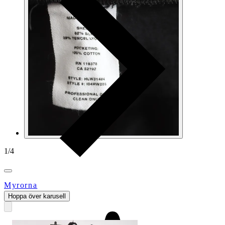
1
/
4
Myrorna
Hoppa över karusell