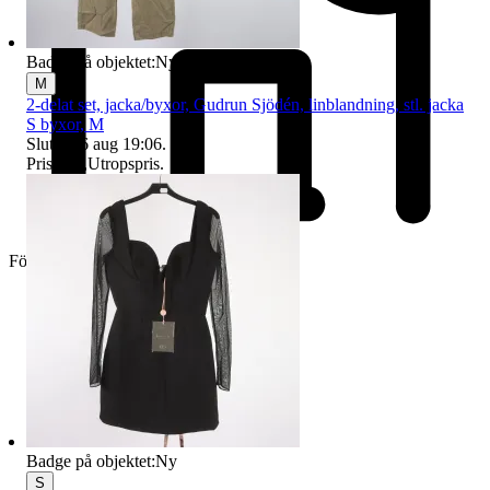
Badge på objektet:
Ny
M
2-delat set, jacka/byxor, Gudrun Sjödén, linblandning, stl. jacka
S byxor, M
Sluttid
16 aug 19:06
.
Pris:
1 kr
,
Utropspris
.
Företag
Badge på objektet:
Ny
S