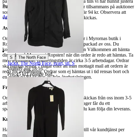
på din Traderasida och vänta med att betala tills vi har hunnit justera
Publicerad
5 jun 21:31
fraktpriset. Vi samfraktar upp till fyra varor tillsammans på auktioner
som avslutas samma dag. Samfraktspriset är 94 kr. Observera att
Anmäl
Sälj liknande
varor märkta endast avhämtning inte kan skickas.
Avhämtning
Om du väljer avhämtning hämtas din order i Myrornas butik i
Ropsten, Kolargatan 2 efter den har blivit packad av oss. Du
kommer att få ett separat mail med rubriken Välkommen att hämta
din order på Myrorna i Ropsten! när din order är redo att hämtas. Ta
|
S
The North Face
med legitimation. Hanteringstiden är cirka 3-5 arbetsdagar. Ordrar
Jacka, The North Face, svart, stl. S
ska hämtas senast 7 dagar efter att man mottagit mail att ordern är
Sluttid
9 aug 18:16
.
redo för avhämtning. Ordrar som ej hämtas ut i tid rensas bort och
Pris:
45 kr
,
Ledande bud
.
en avgift på 84 kr dras av från återbetalningen.
Frakt
Om du har valt frakt kommer din vara att skickas från oss inom 3-5
arbetsdagar. När din vara har lämnat vårt lager får du ett
spårningsnummer av DSV inom kort där du kan följa din leverans.
Kundservice
Har du frågor eller funderingar hör av dig till vår kundtjänst per
mail:
webbshop@myrorna.se
.