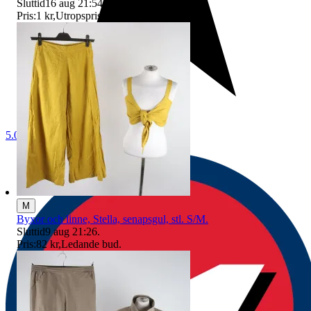
Sluttid
16 aug 21:54
.
Pris:
1 kr
,
Utropspris
.
5.0
M
Byxor och linne, Stella, senapsgul, stl. S/M.
Sluttid
9 aug 21:26
.
Pris:
82 kr
,
Ledande bud
.