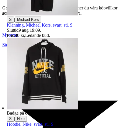
Genom att buda på våra annonser godkänner du våra köpvillkor
som du hittar på vår infosida här på Tradera.
|
S
Michael Kors
Klänning, Michael Kors, svart, stl. S
Sluttid
9 aug 19:09
.
Myrorna
Pris:
40 kr
,
Ledande bud
.
Stockholm
,
Sverige
Badge på objektet:
Ny
|
S
Nike
Hoodie, Nike, svart, stl. S