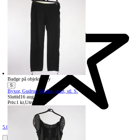
Badge på objektet:
Ny
S
Byxor, Gudrun Sjödén, svart, stl. S.
Sluttid
16 aug 20:23
.
Pris:
1 kr
,
Utropspris
.
5.0