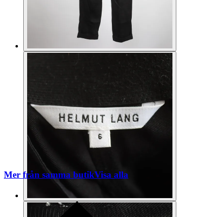
Mer från samma butik
Visa alla