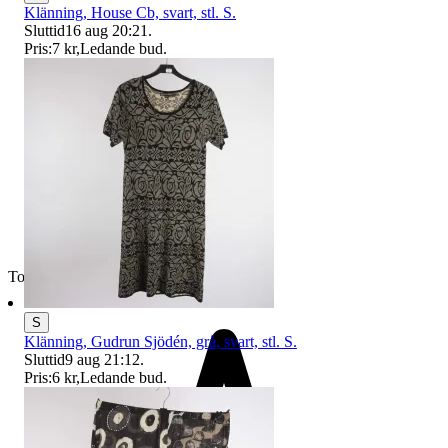
Klänning, House Cb, svart, stl. S.
Sluttid
16 aug 20:21
.
Pris:
7 kr
,
Ledande bud
.
Toppsäljare
S
Klänning, Gudrun Sjödén, grå, svart, stl. S.
Sluttid
9 aug 21:12
.
Pris:
6 kr
,
Ledande bud
.