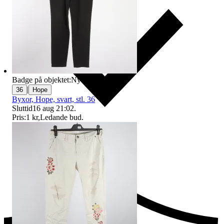
Badge på objektet:
Ny
|
36
Hope
Byxor, Hope, svart, stl. 36
Sluttid
16 aug 21:02
.
Pris:
1 kr
,
Ledande bud
.
Ersättning om du inte får din vara