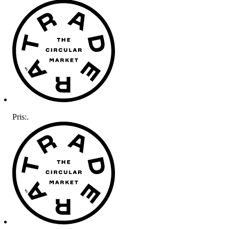
Pris:
.