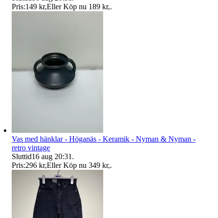
Pris:
149 kr
,
Eller Köp nu
189 kr
,
.
Vas med hänklar - Höganäs - Keramik - Nyman & Nyman -
retro vintage
Sluttid
16 aug 20:31
.
Pris:
296 kr
,
Eller Köp nu
349 kr
,
.