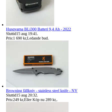
Husqvarna BLi300 Batteri 9,4 Ah - 2022
Sluttid
15 aug 19:41
.
Pris:
1 690 kr
,
Ledande bud
.
Browning fällkniv - stainless steel knife - NY
Sluttid
15 aug 20:32
.
Pris:
249 kr
,
Eller Köp nu
289 kr
,
.