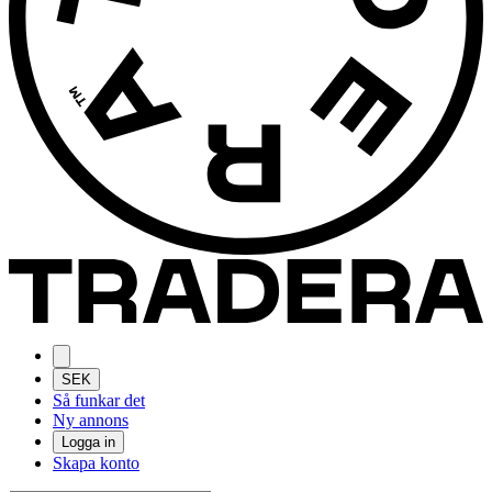
SEK
Så funkar det
Ny annons
Logga in
Skapa konto