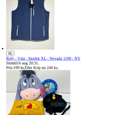
XL
Roly - Väst - Storlek XL - Nevada 1199 - NY
Sluttid
16 aug 20:31
.
Pris:
199 kr
,
Eller Köp nu
249 kr
,
.