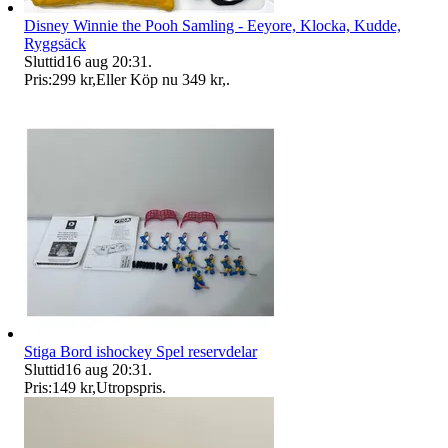
Disney Winnie the Pooh Samling - Eeyore, Klocka, Kudde,
Ryggsäck
Sluttid
16 aug 20:31
.
Pris:
299 kr
,
Eller Köp nu
349 kr
,
.
Stiga Bord ishockey Spel reservdelar
Sluttid
16 aug 20:31
.
Pris:
149 kr
,
Utropspris
.