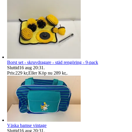
Borst set - skruvdragare - städ rengöring - 9-pack
Sluttid
16 aug 20:31
.
Pris:
229 kr
,
Eller Köp nu
289 kr
,
.
Väska bamse vintage
Sluttid
16 aug 20:31
.