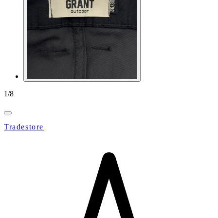
1
/
8
Tradestore