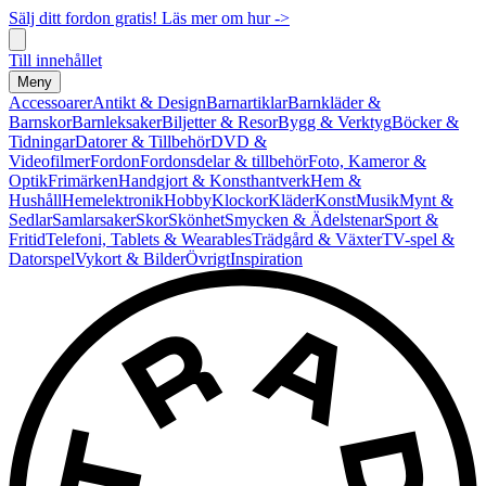
Sälj ditt fordon gratis! Läs mer om hur ->
Till innehållet
Meny
Accessoarer
Antikt & Design
Barnartiklar
Barnkläder &
Barnskor
Barnleksaker
Biljetter & Resor
Bygg & Verktyg
Böcker &
Tidningar
Datorer & Tillbehör
DVD &
Videofilmer
Fordon
Fordonsdelar & tillbehör
Foto, Kameror &
Optik
Frimärken
Handgjort & Konsthantverk
Hem &
Hushåll
Hemelektronik
Hobby
Klockor
Kläder
Konst
Musik
Mynt &
Sedlar
Samlarsaker
Skor
Skönhet
Smycken & Ädelstenar
Sport &
Fritid
Telefoni, Tablets & Wearables
Trädgård & Växter
TV-spel &
Datorspel
Vykort & Bilder
Övrigt
Inspiration