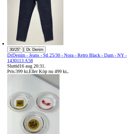
|
30/25"
Dr. Denim
DrDenim - Jeans - Stl 25/30 - Nora - Retro Black - Dam - NY -
1430113 A58
Sluttid
16 aug 20:31
.
Pris:
399 kr
,
Eller Köp nu
499 kr
,
.