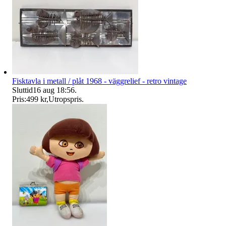
Fisktavla i metall / plåt 1968 - väggrelief - retro vintage
Sluttid
16 aug 18:56
.
Pris:
499 kr
,
Utropspris
.