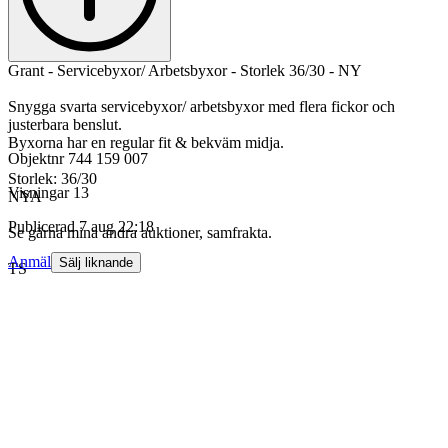
Grant - Servicebyxor/ Arbetsbyxor - Storlek 36/30 - NY
Snygga svarta servicebyxor/ arbetsbyxor med flera fickor och
justerbara benslut.
Byxorna har en regular fit & bekväm midja.
Objektnr
744 159 007
Storlek: 36/30
Visningar
13
NYA
Publicerad
7 aug 22:18
Se gärna mina andra auktioner, samfrakta.
Anmäl
Sälj liknande
TS