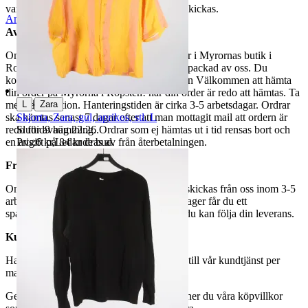
varor märkta endast avhämtning inte kan skickas.
Anmäl
Sälj liknande
Avhämtning
Om du väljer avhämtning hämtas din order i Myrornas butik i
Ropsten, Kolargatan 2 efter den har blivit packad av oss. Du
kommer att få ett separat mail med rubriken Välkommen att hämta
din order på Myrorna i Ropsten! när din order är redo att hämtas. Ta
|
L
Zara
med legitimation. Hanteringstiden är cirka 3-5 arbetsdagar. Ordrar
Skjorta, Zara, gul, aprikos, stl. L
ska hämtas senast 7 dagar efter att man mottagit mail att ordern är
Sluttid
9 aug 22:26
.
redo för avhämtning. Ordrar som ej hämtas ut i tid rensas bort och
Pris:
6 kr
,
Ledande bud
.
en avgift på 84 kr dras av från återbetalningen.
Frakt
Om du har valt frakt kommer din vara att skickas från oss inom 3-5
arbetsdagar. När din vara har lämnat vårt lager får du ett
spårningsnummer av DSV inom kort där du kan följa din leverans.
Kundservice
Har du frågor eller funderingar hör av dig till vår kundtjänst per
mail:
webbshop@myrorna.se
.
Genom att buda på våra annonser godkänner du våra köpvillkor