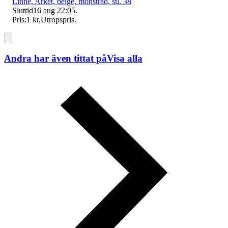
Linne, Arket, beige, mönstrad, stl. 38
Sluttid
16 aug 22:05
.
Pris:
1 kr
,
Utropspris
.
Andra har även tittat på
Visa alla