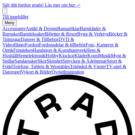
Sälj ditt fordon gratis! Läs mer om hur ->
Till innehållet
Meny
Accessoarer
Antikt & Design
Barnartiklar
Barnkläder &
Barnskor
Barnleksaker
Biljetter & Resor
Bygg & Verktyg
Böcker &
Tidningar
Datorer & Tillbehör
DVD &
Videofilmer
Fordon
Fordonsdelar & tillbehör
Foto, Kameror &
Optik
Frimärken
Handgjort & Konsthantverk
Hem &
Hushåll
Hemelektronik
Hobby
Klockor
Kläder
Konst
Musik
Mynt &
Sedlar
Samlarsaker
Skor
Skönhet
Smycken & Ädelstenar
Sport &
Fritid
Telefoni, Tablets & Wearables
Trädgård & Växter
TV-spel &
Datorspel
Vykort & Bilder
Övrigt
Inspiration