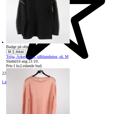
Badge på objektet:
Ny
|
M
Arket
Tröja, Arket, svart, ullblandning, stl. M
Sluttid
16 aug 21:10
.
Pris:
1 kr
,
Ledande bud
.
229 538 omdömen
Läs omdömen
Följ