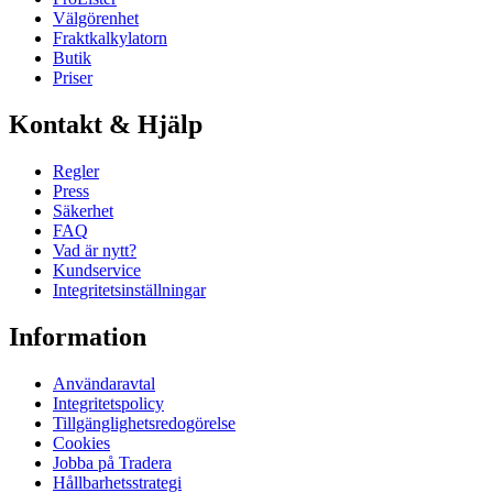
Välgörenhet
Fraktkalkylatorn
Butik
Priser
Kontakt & Hjälp
Regler
Press
Säkerhet
FAQ
Vad är nytt?
Kundservice
Integritetsinställningar
Information
Användaravtal
Integritetspolicy
Tillgänglighetsredogörelse
Cookies
Jobba på Tradera
Hållbarhetsstrategi