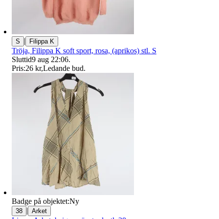
|
S
Filippa K
Tröja, Filippa K soft sport, rosa, (aprikos) stl. S
Sluttid
9 aug 22:06
.
Pris:
26 kr
,
Ledande bud
.
Badge på objektet:
Ny
|
38
Arket