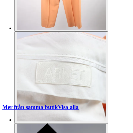
Mer från samma butik
Visa alla