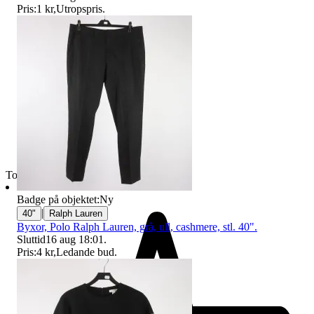
Pris:
1 kr
,
Utropspris
.
Toppsäljare
Badge på objektet:
Ny
|
40"
Ralph Lauren
Byxor, Polo Ralph Lauren, grå, ull, cashmere, stl. 40".
Sluttid
16 aug 18:01
.
Pris:
4 kr
,
Ledande bud
.