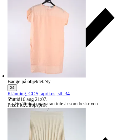
Badge på objektet:
Ny
34
Klänning, COS, aprikos, stl. 34
Sluttid
16 aug 21:07
.
Ersättning om varan inte är som beskriven
Pris:
1 kr
,
Utropspris
.