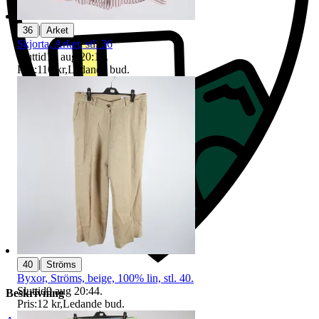
|
36
Arket
Skjorta, Arket, stl. 36
Sluttid
10 aug 20:12
.
Pris:
110 kr
,
Ledande bud
.
|
40
Ströms
Byxor, Ströms, beige, 100% lin, stl. 40.
Sluttid
9 aug 20:44
.
Beskrivning
Pris:
12 kr
,
Ledande bud
.