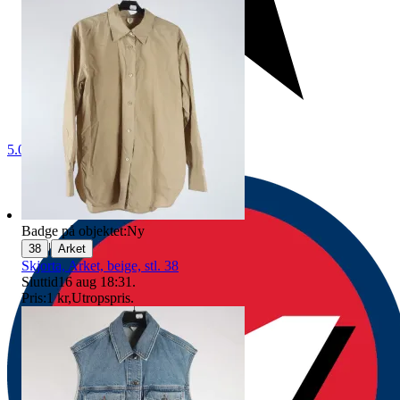
5.0
Badge på objektet:
Ny
|
38
Arket
Skjorta, Arket, beige, stl. 38
Sluttid
16 aug 18:31
.
Pris:
1 kr
,
Utropspris
.