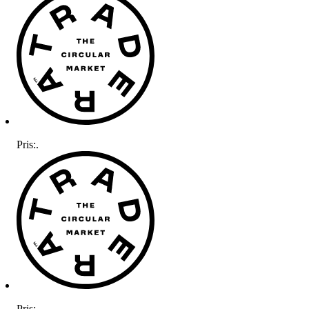
Pris:
.
Pris:
.