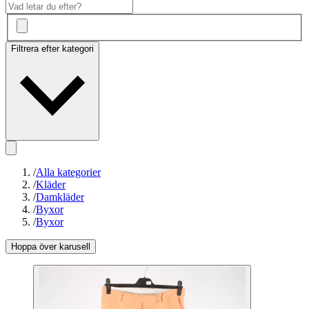
Filtrera efter kategori
/
Alla kategorier
/
Kläder
/
Damkläder
/
Byxor
/
Byxor
Hoppa över karusell