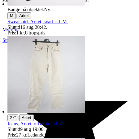
som du hittar på vår infosida här på Tradera.
Badge på objektet:
Ny
|
M
Arket
Sweatshirt, Arket, svart, stl. M.
Sluttid
16 aug 20:42
.
Myrorna
Pris:
1 kr
,
Utropspris
.
Stockholm
,
Sverige
|
27"
Arket
Jeans, Arket, offwhite, stl. 27
Sluttid
9 aug 19:00
.
Pris:
27 kr
,
Ledande bud
.