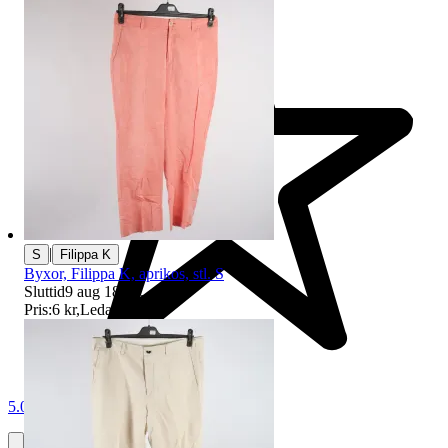
|
S
Filippa K
Byxor, Filippa K, aprikos, stl. S
Sluttid
9 aug 18:53
.
Pris:
6 kr
,
Ledande bud
.
5.0