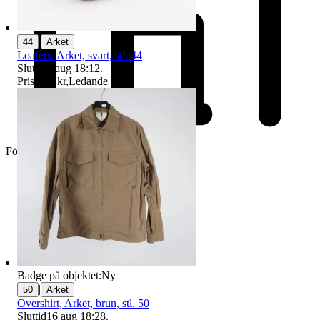
|
44
Arket
Loafers, Arket, svart, stl. 44
Sluttid
9 aug 18:12
.
Pris:
138 kr
,
Ledande bud
.
Företag
Badge på objektet:
Ny
|
50
Arket
Overshirt, Arket, brun, stl. 50
Sluttid
16 aug 18:28
.