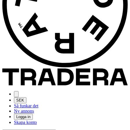
SEK
Så funkar det
Ny annons
Logga in
Skapa konto