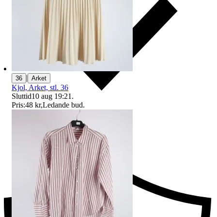
|
36
Arket
Kjol, Arket, stl. 36
Sluttid
10 aug 19:21
.
Pris:
48 kr
,
Ledande bud
.
Ersättning om du inte får din vara