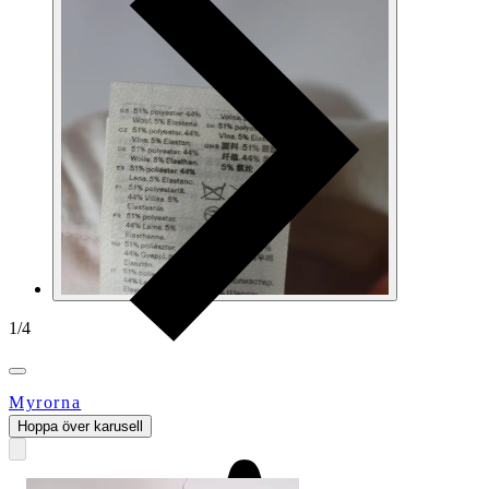
1
/
4
Myrorna
Hoppa över karusell