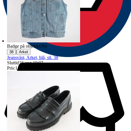
Badge på objektet:
Ny
|
38
Arket
Jeansväst, Arket, blå, stl. 38
Sluttid
16 aug 19:07
.
Pris:
1 kr
,
Ledande bud
.