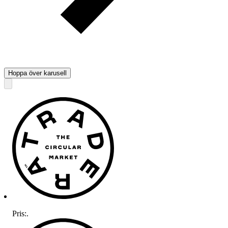
Hoppa över karusell
Pris:
.