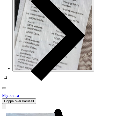
1
/
4
Myrorna
Hoppa över karusell