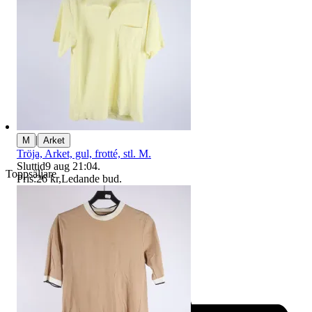
|
M
Arket
Tröja, Arket, gul, frotté, stl. M.
Sluttid
9 aug 21:04
.
Toppsäljare
Pris:
26 kr
,
Ledande bud
.