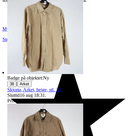
som du hittar på vår infosida här på Tradera.
Myrorna
Stockholm
,
Sverige
Badge på objektet:
Ny
|
38
Arket
Skjorta, Arket, beige, stl. 38
Sluttid
16 aug 18:31
.
Pris:
1 kr
,
Utropspris
.