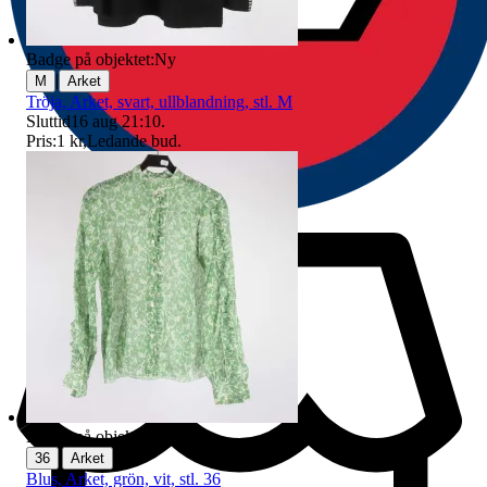
Badge på objektet:
Ny
|
M
Arket
Tröja, Arket, svart, ullblandning, stl. M
Sluttid
16 aug 21:10
.
Pris:
1 kr
,
Ledande bud
.
Badge på objektet:
Ny
|
36
Arket
Blus, Arket, grön, vit, stl. 36