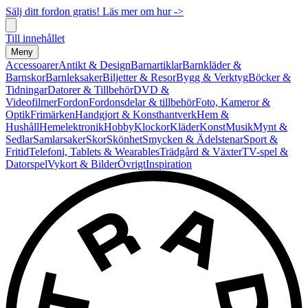
Sälj ditt fordon gratis! Läs mer om hur ->
Till innehållet
Meny
Accessoarer
Antikt & Design
Barnartiklar
Barnkläder &
Barnskor
Barnleksaker
Biljetter & Resor
Bygg & Verktyg
Böcker &
Tidningar
Datorer & Tillbehör
DVD &
Videofilmer
Fordon
Fordonsdelar & tillbehör
Foto, Kameror &
Optik
Frimärken
Handgjort & Konsthantverk
Hem &
Hushåll
Hemelektronik
Hobby
Klockor
Kläder
Konst
Musik
Mynt &
Sedlar
Samlarsaker
Skor
Skönhet
Smycken & Ädelstenar
Sport &
Fritid
Telefoni, Tablets & Wearables
Trädgård & Växter
TV-spel &
Datorspel
Vykort & Bilder
Övrigt
Inspiration