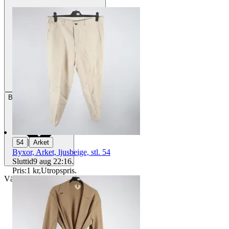
Betalning
Via Tradera
|
54
Arket
Byxor, Arket, ljusbeige, stl. 54
Sluttid
9 aug 22:16
.
Pris:
1 kr
,
Utropspris
.
Välj till köparskydd