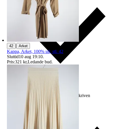
|
42
Arket
Kappa, Arket, 100% ull, stl. 42
Sluttid
10 aug 19:10
.
Pris:
321 kr
,
Ledande bud
.
Ersättning om varan inte är som beskriven