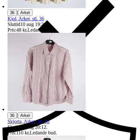
|
36
Arket
Kjol, Arket, stl. 36
Sluttid
10 aug 19:21
.
Pris:
48 kr
,
Ledande bud
.
Ersättning om du inte får din vara
|
36
Arket
Skjorta, Arket, stl. 36
Sluttid
10 aug 20:12
.
Pris:
110 kr
,
Ledande bud
.