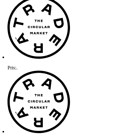
Pris:
.