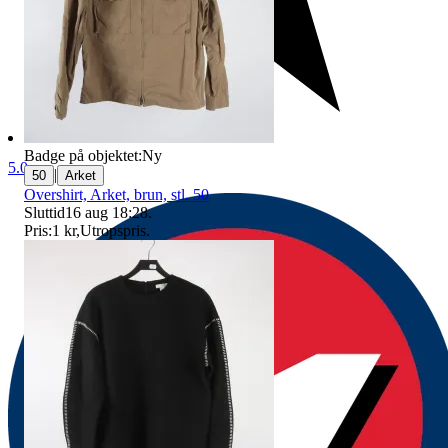
Badge på objektet:
Ny
5.0
|
50
Arket
Overshirt, Arket, brun, stl. 50
Sluttid
16 aug 18:28
.
Pris:
1 kr
,
Utropspris
.