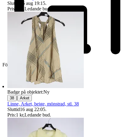
Sluttid
16 aug 19:15
.
Pris:
1 kr
,
Ledande bud
.
Företag
Badge på objektet:
Ny
|
38
Arket
Linne, Arket, beige, mönstrad, stl. 38
Sluttid
16 aug 22:05
.
Pris:
1 kr
,
Ledande bud
.