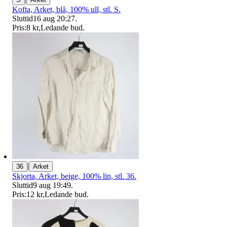
Kofta, Arket, blå, 100% ull, stl. S.
Sluttid
16 aug 20:27
.
Pris:
8 kr
,
Ledande bud
.
|
36
Arket
Skjorta, Arket, beige, 100% lin, stl. 36.
Sluttid
9 aug 19:49
.
Pris:
12 kr
,
Ledande bud
.