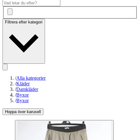
Filtrera efter kategori
/
Alla kategorier
/
Kläder
/
Damkläder
/
Byxor
/
Byxor
Hoppa över karusell