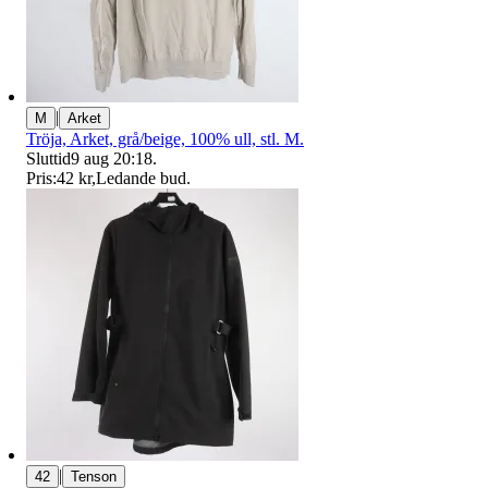
|
M
Arket
Tröja, Arket, grå/beige, 100% ull, stl. M.
Sluttid
9 aug 20:18
.
Pris:
42 kr
,
Ledande bud
.
|
42
Tenson