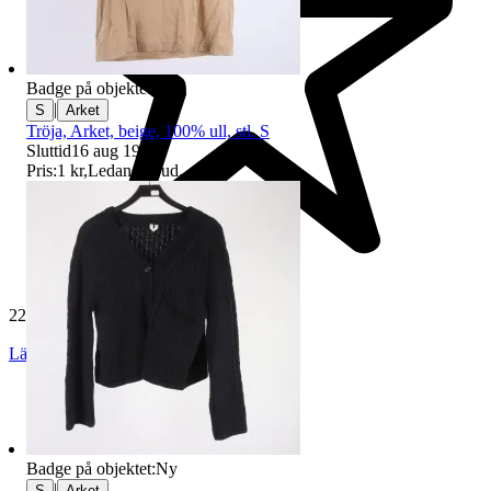
Badge på objektet:
Ny
|
S
Arket
Tröja, Arket, beige, 100% ull, stl. S
Sluttid
16 aug 19:18
.
Pris:
1 kr
,
Ledande bud
.
229 571 omdömen
Läs omdömen
Följ
Badge på objektet:
Ny
|
S
Arket