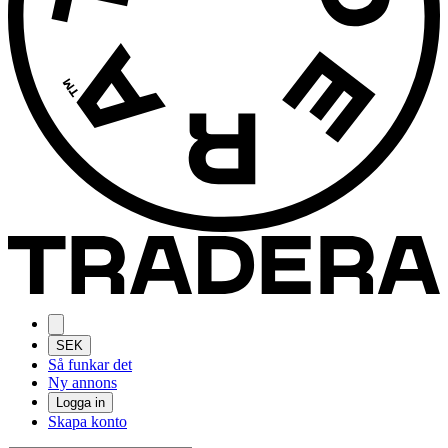
SEK
Så funkar det
Ny annons
Logga in
Skapa konto