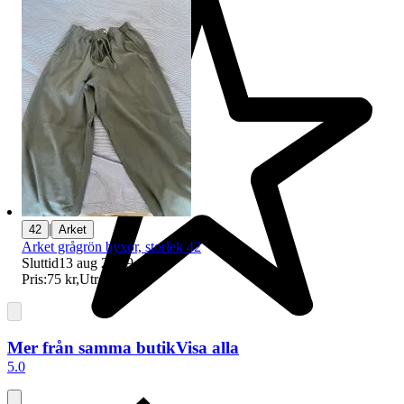
|
42
Arket
Arket grågrön byxor, storlek 42
Sluttid
13 aug 21:29
.
Pris:
75 kr
,
Utropspris
.
Mer från samma butik
Visa alla
5.0