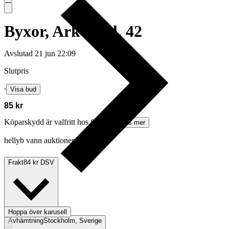
Byxor, Arket, stl. 42
Avslutad
21 jun 22:09
Slutpris
∙
Visa bud
85 kr
Köparskydd är valfritt hos företag.
Läs mer
hellyb vann auktionen
Frakt
84 kr DSV
Hoppa över karusell
Avhämtning
Stockholm, Sverige