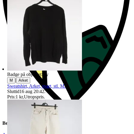
Badge på objektet:
Ny
|
M
Arket
Sweatshirt, Arket, svart, stl. M.
Sluttid
16 aug 20:42
.
Pris:
1 kr
,
Utropspris
.
Beskrivning