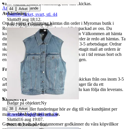
varor märkta endast avhämtning inte kan skickas.
Anmäl
|
Sälj liknande
44
Arket
Avhämtning
Loafers, Arket, svart, stl. 44
Sluttid
9 aug 18:12
.
Om du väljer avhämtning hämtas din order i Myrornas butik i
Pris:
138 kr
,
Ledande bud
.
Ropsten, Kolargatan 2 efter den har blivit packad av oss. Du
kommer att få ett separat mail med rubriken Välkommen att hämta
din order på Myrorna i Ropsten! när din order är redo att hämtas. Ta
med legitimation. Hanteringstiden är cirka 3-5 arbetsdagar. Ordrar
ska hämtas senast 7 dagar efter att man mottagit mail att ordern är
redo för avhämtning. Ordrar som ej hämtas ut i tid rensas bort och
en avgift på 84 kr dras av från återbetalningen.
Frakt
Om du har valt frakt kommer din vara att skickas från oss inom 3-5
arbetsdagar. När din vara har lämnat vårt lager får du ett
spårningsnummer av DSV inom kort där du kan följa din leverans.
Kundservice
Badge på objektet:
Ny
|
38
Arket
Har du frågor eller funderingar hör av dig till vår kundtjänst per
Jeansväst, Arket, blå, stl. 38
mail:
webbshop@myrorna.se
.
Sluttid
16 aug 19:07
.
Genom att buda på våra annonser godkänner du våra köpvillkor
Pris:
1 kr
,
Ledande bud
.