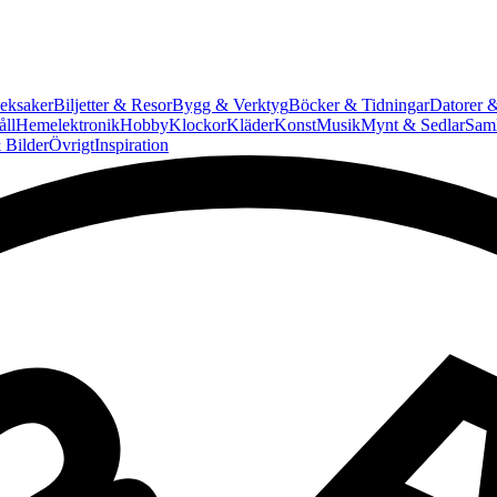
eksaker
Biljetter & Resor
Bygg & Verktyg
Böcker & Tidningar
Datorer &
ll
Hemelektronik
Hobby
Klockor
Kläder
Konst
Musik
Mynt & Sedlar
Saml
 Bilder
Övrigt
Inspiration