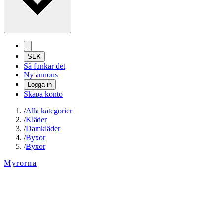
SEK
Så funkar det
Ny annons
Logga in
Skapa konto
/
Alla kategorier
/
Kläder
/
Damkläder
/
Byxor
/
Byxor
Myrorna