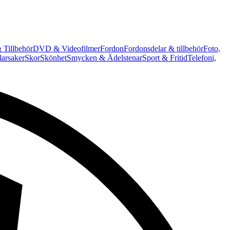
 Tillbehör
DVD & Videofilmer
Fordon
Fordonsdelar & tillbehör
Foto,
arsaker
Skor
Skönhet
Smycken & Ädelstenar
Sport & Fritid
Telefoni,