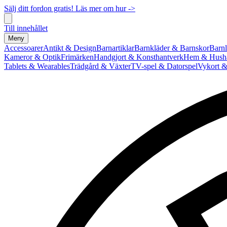
Sälj ditt fordon gratis! Läs mer om hur ->
Till innehållet
Meny
Accessoarer
Antikt & Design
Barnartiklar
Barnkläder & Barnskor
Barnl
Kameror & Optik
Frimärken
Handgjort & Konsthantverk
Hem & Hushå
Tablets & Wearables
Trädgård & Växter
TV-spel & Datorspel
Vykort &