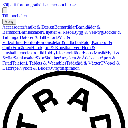
Sälj ditt fordon gratis! Läs mer om hur ->
Till innehållet
Meny
Accessoarer
Antikt & Design
Barnartiklar
Barnkläder &
Barnskor
Barnleksaker
Biljetter & Resor
Bygg & Verktyg
Böcker &
Tidningar
Datorer & Tillbehör
DVD &
Videofilmer
Fordon
Fordonsdelar & tillbehör
Foto, Kameror &
Optik
Frimärken
Handgjort & Konsthantverk
Hem &
Hushåll
Hemelektronik
Hobby
Klockor
Kläder
Konst
Musik
Mynt &
Sedlar
Samlarsaker
Skor
Skönhet
Smycken & Ädelstenar
Sport &
Fritid
Telefoni, Tablets & Wearables
Trädgård & Växter
TV-spel &
Datorspel
Vykort & Bilder
Övrigt
Inspiration