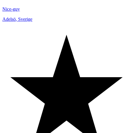
Nice-guy
Adelsö
,
Sverige