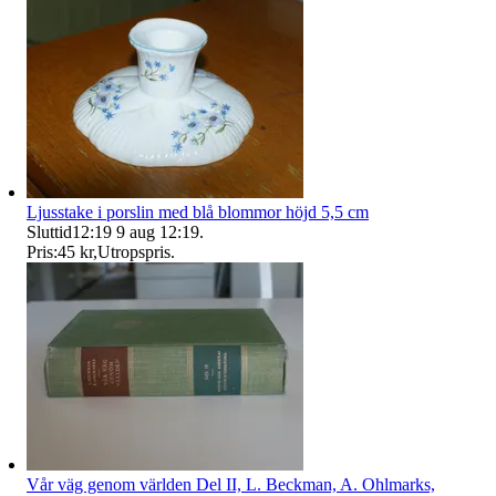
Ljusstake i porslin med blå blommor höjd 5,5 cm
Sluttid
12:19
9 aug 12:19
.
Pris:
45 kr
,
Utropspris
.
Vår väg genom världen Del II, L. Beckman, A. Ohlmarks,