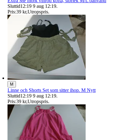
Extra Me mörk vinröd kofta, storlek M/L oanvänd
Sluttid
12:19
9 aug 12:19
.
Pris:
39 kr
,
Utropspris
.
M
Linne och Shorts Set som sitter ihop. M Nytt
Sluttid
12:19
9 aug 12:19
.
Pris:
39 kr
,
Utropspris
.