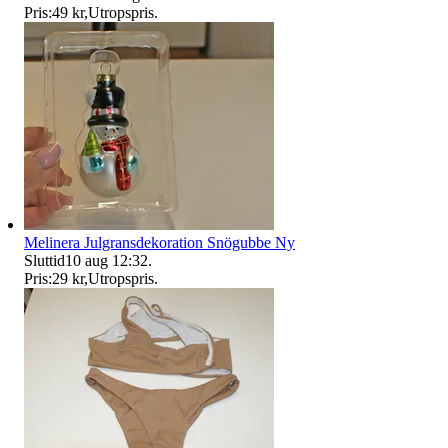
Pris:
49 kr
,
Utropspris
.
Melinera Julgransdekoration Snögubbe Ny
Sluttid
10 aug 12:32
.
Pris:
29 kr
,
Utropspris
.