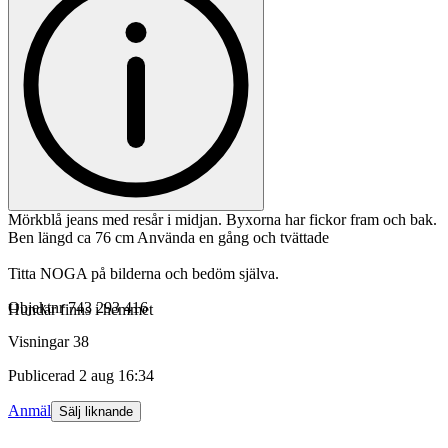
Mörkblå jeans med resår i midjan. Byxorna har fickor fram och bak.
Ben längd ca 76 cm Använda en gång och tvättade
Titta NOGA på bilderna och bedöm själva.
Objektnr
743 293 416
Hundar finns i hemmet
Visningar
38
Publicerad
2 aug 16:34
Anmäl
Sälj liknande