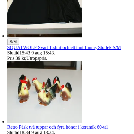
S/M
SQUATWOLF Svart T-shirt och ett tunt Linne, Storlek S/M
Sluttid
15:43
9 aug 15:43
.
Pris:
39 kr
,
Utropspris
.
Retro Påsk två tuppar och fyra hönor i keramik 60-tal
Sluttid
18:34
9 aug 18:34
.