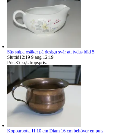
Sås snipa osäker på design svår att tydas bild 5
Sluttid
12:19
9 aug 12:19
.
Pris:
35 kr
,
Utropspris
.
Kopparpotta H 10 cm Diam 16 cm behöver en puts