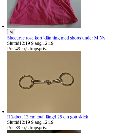
M
Shecurve rosa kort klänning med shorts under M Ny
Sluttid
12:19
9 aug 12:19
.
Pris:
49 kr
,
Utropspris
.
Hästbett 13 cm total längd 25 cm gott skick
Sluttid
12:19
9 aug 12:19
.
Pris:
39 kr
,
Utropspris
.