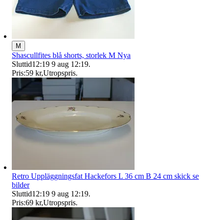
M
Shascullfites blå shorts, storlek M Nya
Sluttid
12:19
9 aug 12:19
.
Pris:
59 kr
,
Utropspris
.
Retro Uppläggningsfat Hackefors L 36 cm B 24 cm skick se
bilder
Sluttid
12:19
9 aug 12:19
.
Pris:
69 kr
,
Utropspris
.