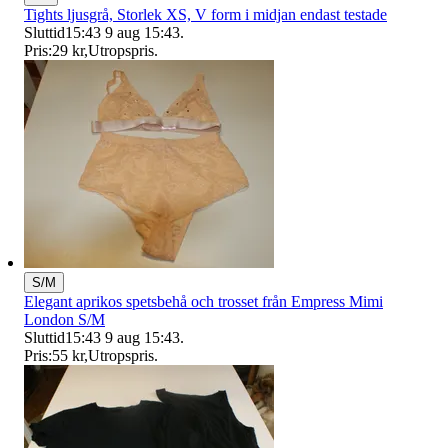
Tights ljusgrå, Storlek XS, V form i midjan endast testade
Sluttid
15:43
9 aug 15:43
.
Pris:
29 kr
,
Utropspris
.
S/M
Elegant aprikos spetsbehå och trosset från Empress Mimi
London S/M
Sluttid
15:43
9 aug 15:43
.
Pris:
55 kr
,
Utropspris
.