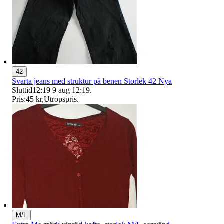
42
Svarta jeans med struktur på benen Storlek 42 Nya
Sluttid
12:19
9 aug 12:19
.
Pris:
45 kr
,
Utropspris
.
M/L