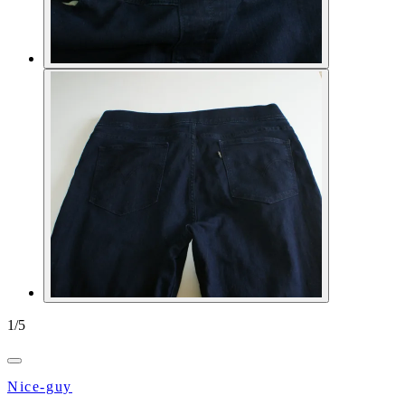
1
/
5
Nice-guy