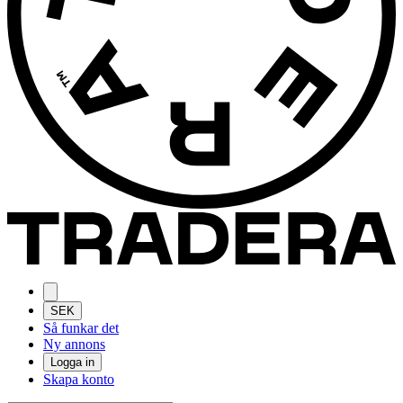
SEK
Så funkar det
Ny annons
Logga in
Skapa konto