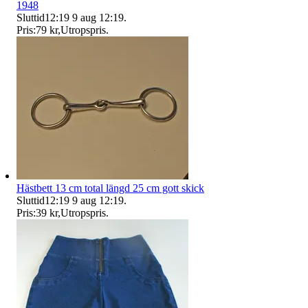
1948
Sluttid
12:19
9 aug 12:19
.
Pris:
79 kr
,
Utropspris
.
Hästbett 13 cm total längd 25 cm gott skick
Sluttid
12:19
9 aug 12:19
.
Pris:
39 kr
,
Utropspris
.