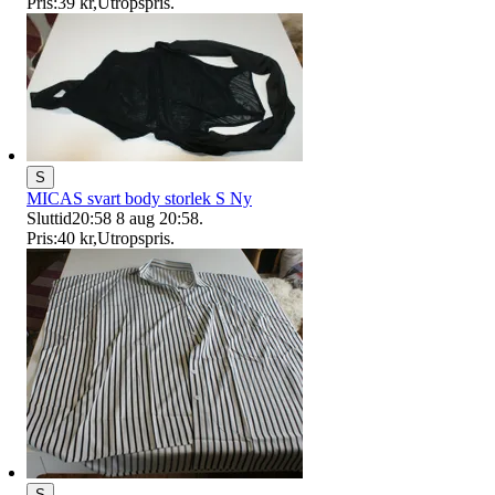
Pris:
39 kr
,
Utropspris
.
S
MICAS svart body storlek S Ny
Sluttid
20:58
8 aug 20:58
.
Pris:
40 kr
,
Utropspris
.
S