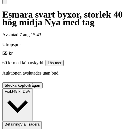
Esmara svart byxor, storlek 40
hög midja Nya med tag
Avslutad
7 aug 15:43
Utropspris
55 kr
60 kr med köparskydd.
Läs mer
Auktionen avslutades utan bud
Skicka köpförfrågan
Frakt
49 kr DSV
Betalning
Via Tradera