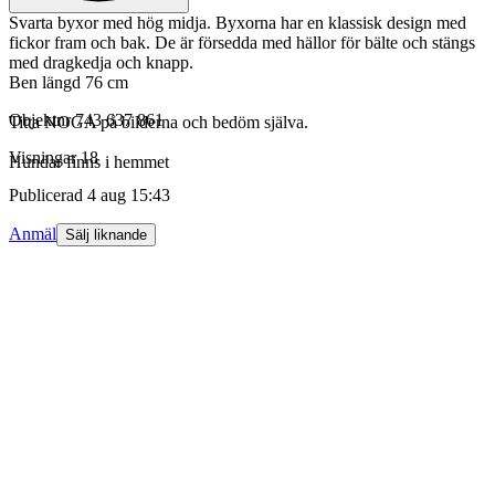
Svarta byxor med hög midja. Byxorna har en klassisk design med
fickor fram och bak. De är försedda med hällor för bälte och stängs
med dragkedja och knapp.
Ben längd 76 cm
Objektnr
743 637 861
Titta NOGA på bilderna och bedöm själva.
Visningar
18
Hundar finns i hemmet
Publicerad
4 aug 15:43
Anmäl
Sälj liknande