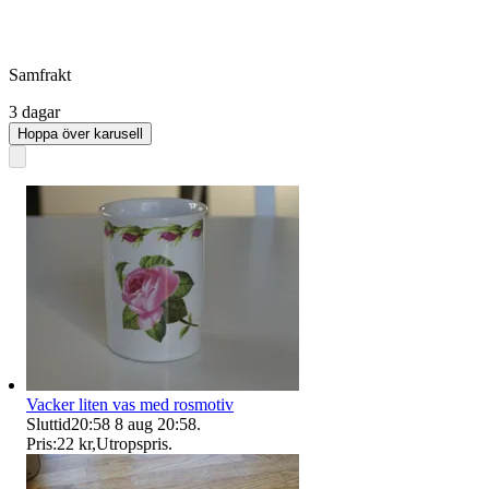
Samfrakt
3 dagar
Hoppa över karusell
Vacker liten vas med rosmotiv
Sluttid
20:58
8 aug 20:58
.
Pris:
22 kr
,
Utropspris
.