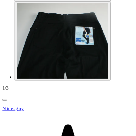
1
/
3
Nice-guy