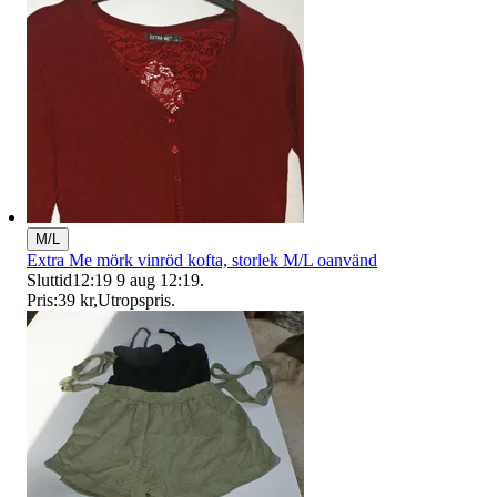
M/L
Extra Me mörk vinröd kofta, storlek M/L oanvänd
Sluttid
12:19
9 aug 12:19
.
Pris:
39 kr
,
Utropspris
.