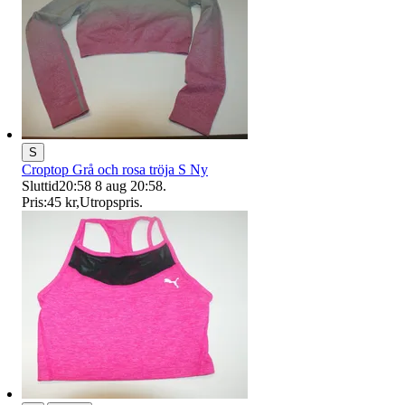
S
Croptop Grå och rosa tröja S Ny
Sluttid
20:58
8 aug 20:58
.
Pris:
45 kr
,
Utropspris
.