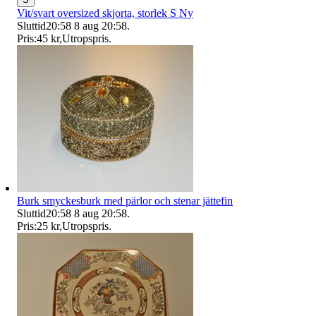
Vit/svart oversized skjorta, storlek S Ny
Sluttid
20:58
8 aug 20:58
.
Pris:
45 kr
,
Utropspris
.
Burk smyckesburk med pärlor och stenar jättefin
Sluttid
20:58
8 aug 20:58
.
Pris:
25 kr
,
Utropspris
.