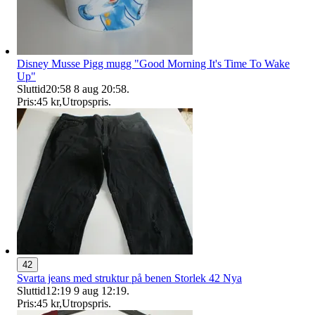
Disney Musse Pigg mugg "Good Morning It's Time To Wake
Up"
Sluttid
20:58
8 aug 20:58
.
Pris:
45 kr
,
Utropspris
.
42
Svarta jeans med struktur på benen Storlek 42 Nya
Sluttid
12:19
9 aug 12:19
.
Pris:
45 kr
,
Utropspris
.