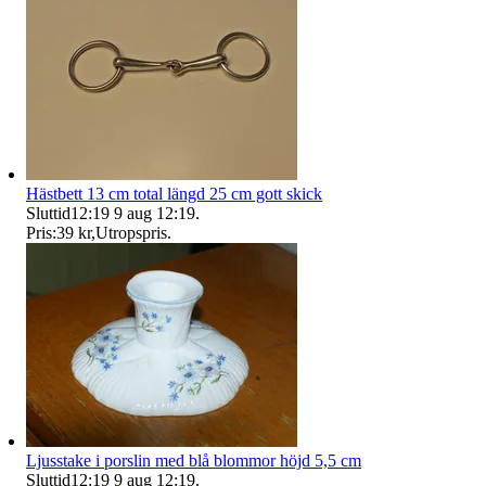
Hästbett 13 cm total längd 25 cm gott skick
Sluttid
12:19
9 aug 12:19
.
Pris:
39 kr
,
Utropspris
.
Ljusstake i porslin med blå blommor höjd 5,5 cm
Sluttid
12:19
9 aug 12:19
.