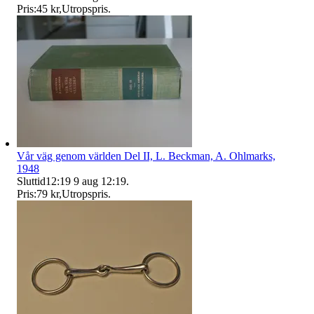
Pris:
45 kr
,
Utropspris
.
Vår väg genom världen Del II, L. Beckman, A. Ohlmarks,
1948
Sluttid
12:19
9 aug 12:19
.
Pris:
79 kr
,
Utropspris
.