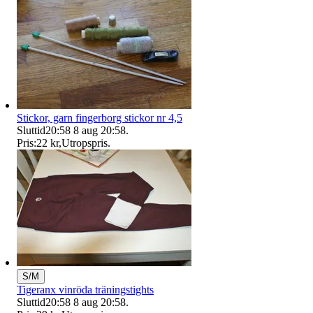
Stickor, garn fingerborg stickor nr 4,5
Sluttid
20:58
8 aug 20:58
.
Pris:
22 kr
,
Utropspris
.
S/M
Tigeranx vinröda träningstights
Sluttid
20:58
8 aug 20:58
.