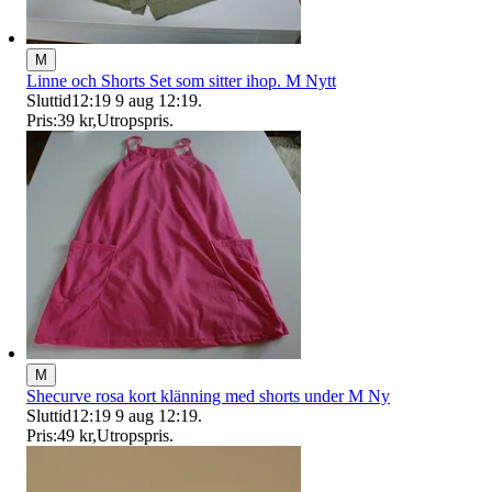
M
Linne och Shorts Set som sitter ihop. M Nytt
Sluttid
12:19
9 aug 12:19
.
Pris:
39 kr
,
Utropspris
.
M
Shecurve rosa kort klänning med shorts under M Ny
Sluttid
12:19
9 aug 12:19
.
Pris:
49 kr
,
Utropspris
.