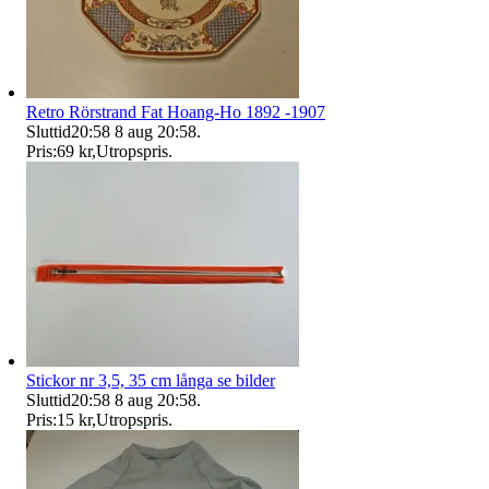
Retro Rörstrand Fat Hoang-Ho 1892 -1907
Sluttid
20:58
8 aug 20:58
.
Pris:
69 kr
,
Utropspris
.
Stickor nr 3,5, 35 cm långa se bilder
Sluttid
20:58
8 aug 20:58
.
Pris:
15 kr
,
Utropspris
.