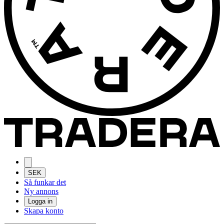
SEK
Så funkar det
Ny annons
Logga in
Skapa konto