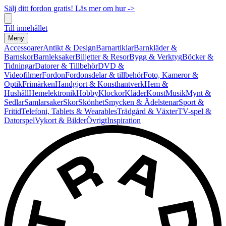
Sälj ditt fordon gratis! Läs mer om hur ->
Till innehållet
Meny
Accessoarer
Antikt & Design
Barnartiklar
Barnkläder &
Barnskor
Barnleksaker
Biljetter & Resor
Bygg & Verktyg
Böcker &
Tidningar
Datorer & Tillbehör
DVD &
Videofilmer
Fordon
Fordonsdelar & tillbehör
Foto, Kameror &
Optik
Frimärken
Handgjort & Konsthantverk
Hem &
Hushåll
Hemelektronik
Hobby
Klockor
Kläder
Konst
Musik
Mynt &
Sedlar
Samlarsaker
Skor
Skönhet
Smycken & Ädelstenar
Sport &
Fritid
Telefoni, Tablets & Wearables
Trädgård & Växter
TV-spel &
Datorspel
Vykort & Bilder
Övrigt
Inspiration