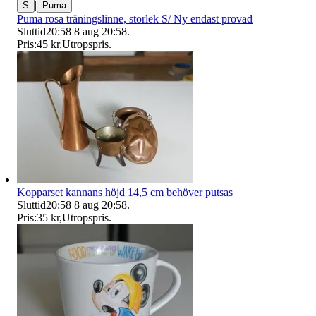
|
S
Puma
Puma rosa träningslinne, storlek S/ Ny endast provad
Sluttid
20:58
8 aug 20:58
.
Pris:
45 kr
,
Utropspris
.
Kopparset kannans höjd 14,5 cm behöver putsas
Sluttid
20:58
8 aug 20:58
.
Pris:
35 kr
,
Utropspris
.