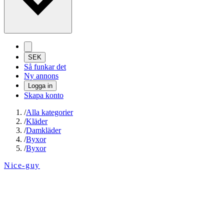
SEK
Så funkar det
Ny annons
Logga in
Skapa konto
/
Alla kategorier
/
Kläder
/
Damkläder
/
Byxor
/
Byxor
Nice-guy