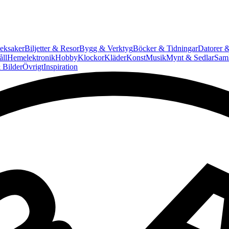
eksaker
Biljetter & Resor
Bygg & Verktyg
Böcker & Tidningar
Datorer &
ll
Hemelektronik
Hobby
Klockor
Kläder
Konst
Musik
Mynt & Sedlar
Saml
 Bilder
Övrigt
Inspiration