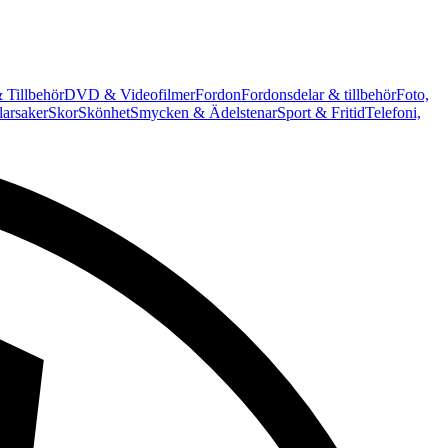
 Tillbehör
DVD & Videofilmer
Fordon
Fordonsdelar & tillbehör
Foto,
arsaker
Skor
Skönhet
Smycken & Ädelstenar
Sport & Fritid
Telefoni,