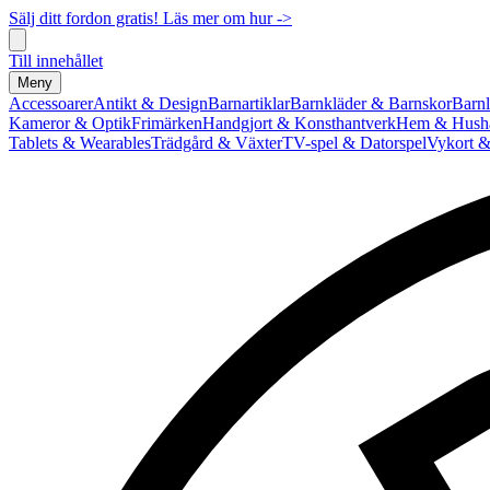
Sälj ditt fordon gratis! Läs mer om hur ->
Till innehållet
Meny
Accessoarer
Antikt & Design
Barnartiklar
Barnkläder & Barnskor
Barnl
Kameror & Optik
Frimärken
Handgjort & Konsthantverk
Hem & Hushå
Tablets & Wearables
Trädgård & Växter
TV-spel & Datorspel
Vykort &