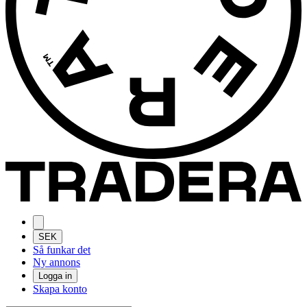
SEK
Så funkar det
Ny annons
Logga in
Skapa konto