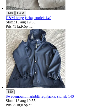
|
140
H&M
H&M beige jacka, storlek 140
Sluttid
13 aug 19:55
.
Pris:
45 kr
,
Köp nu
.
140
Swedemount marinblå regnjacka, storlek 140
Sluttid
13 aug 19:55
.
Pris:
25 kr
,
Köp nu
.