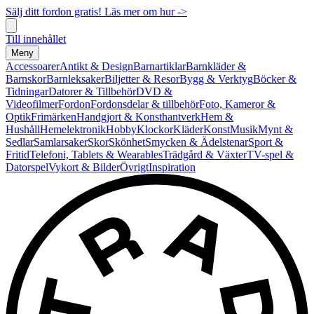
Sälj ditt fordon gratis! Läs mer om hur ->
Till innehållet
Meny
Accessoarer
Antikt & Design
Barnartiklar
Barnkläder &
Barnskor
Barnleksaker
Biljetter & Resor
Bygg & Verktyg
Böcker &
Tidningar
Datorer & Tillbehör
DVD &
Videofilmer
Fordon
Fordonsdelar & tillbehör
Foto, Kameror &
Optik
Frimärken
Handgjort & Konsthantverk
Hem &
Hushåll
Hemelektronik
Hobby
Klockor
Kläder
Konst
Musik
Mynt &
Sedlar
Samlarsaker
Skor
Skönhet
Smycken & Ädelstenar
Sport &
Fritid
Telefoni, Tablets & Wearables
Trädgård & Växter
TV-spel &
Datorspel
Vykort & Bilder
Övrigt
Inspiration