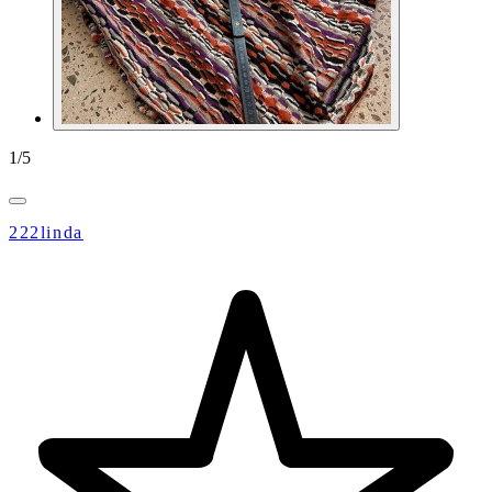
1
/
5
222linda