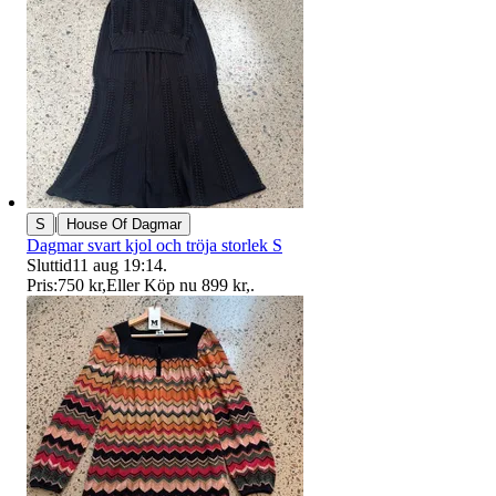
|
S
House Of Dagmar
Dagmar svart kjol och tröja storlek S
Sluttid
11 aug 19:14
.
Pris:
750 kr
,
Eller Köp nu
899 kr
,
.