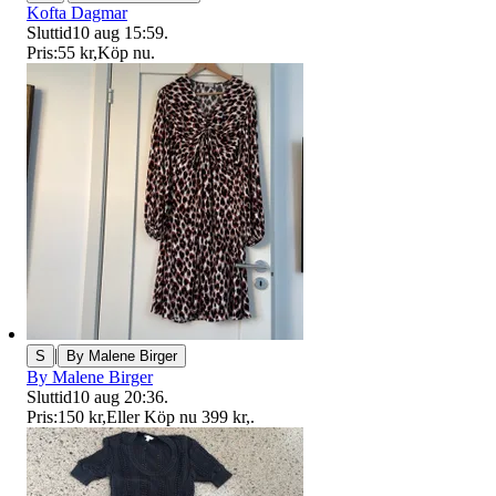
Kofta Dagmar
Sluttid
10 aug 15:59
.
Pris:
55 kr
,
Köp nu
.
|
S
By Malene Birger
By Malene Birger
Sluttid
10 aug 20:36
.
Pris:
150 kr
,
Eller Köp nu
399 kr
,
.