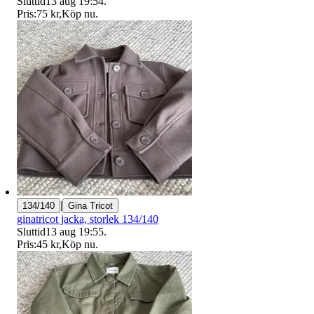
Sluttid
13 aug 19:54
.
Pris:
75 kr
,
Köp nu
.
|
134/140
Gina Tricot
ginatricot jacka, storlek 134/140
Sluttid
13 aug 19:55
.
Pris:
45 kr
,
Köp nu
.