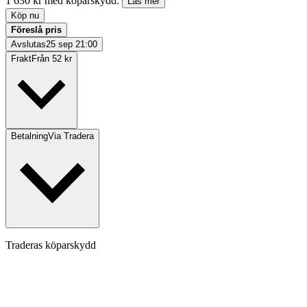
1 630 kr med köparskydd.
Läs mer
Köp nu
Föreslå pris
Avslutas
25 sep 21:00
Frakt
Från 52 kr
Betalning
Via Tradera
Traderas köparskydd