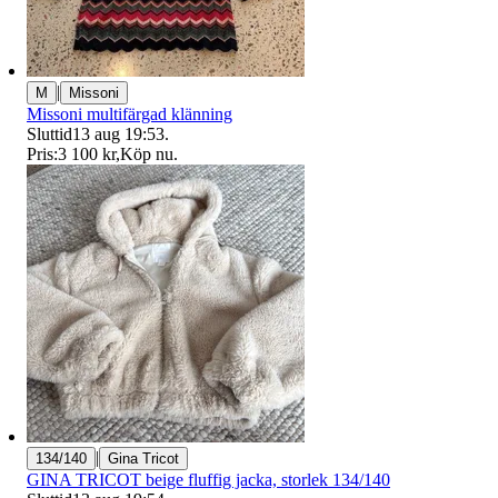
|
M
Missoni
Missoni multifärgad klänning
Sluttid
13 aug 19:53
.
Pris:
3 100 kr
,
Köp nu
.
|
134/140
Gina Tricot
GINA TRICOT beige fluffig jacka, storlek 134/140