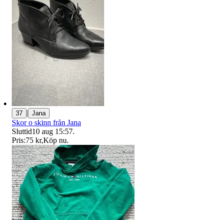
|
37
Jana
Skor o skinn från Jana
Sluttid
10 aug 15:57
.
Pris:
75 kr
,
Köp nu
.