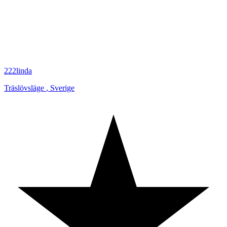
222linda
Träslövsläge
,
Sverige