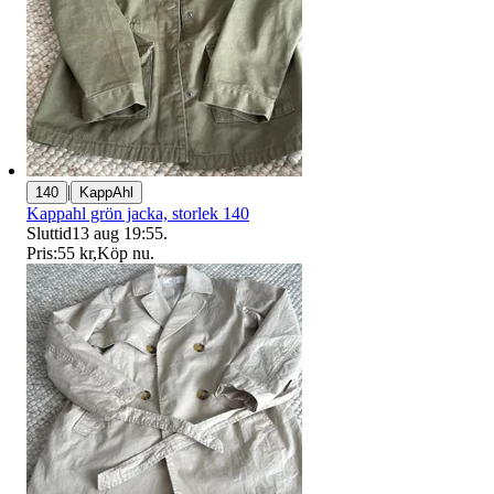
|
140
KappAhl
Kappahl grön jacka, storlek 140
Sluttid
13 aug 19:55
.
Pris:
55 kr
,
Köp nu
.