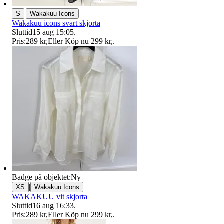
|
S
Wakakuu Icons
Wakakuu icons svart skjorta
Sluttid
15 aug 15:05
.
Pris:
289 kr
,
Eller Köp nu
299 kr
,
.
Badge på objektet:
Ny
|
XS
Wakakuu Icons
WAKAKUU vit skjorta
Sluttid
16 aug 16:33
.
Pris:
289 kr
,
Eller Köp nu
299 kr
,
.