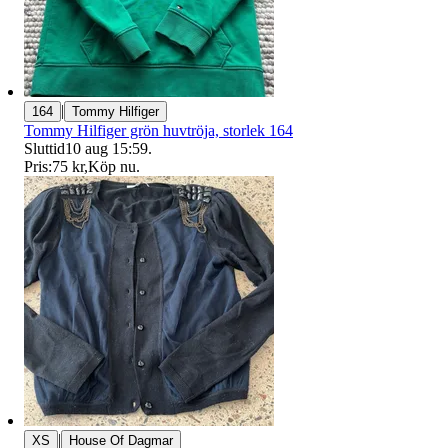
|
164
Tommy Hilfiger
Tommy Hilfiger grön huvtröja, storlek 164
Sluttid
10 aug 15:59
.
Pris:
75 kr
,
Köp nu
.
|
XS
House Of Dagmar