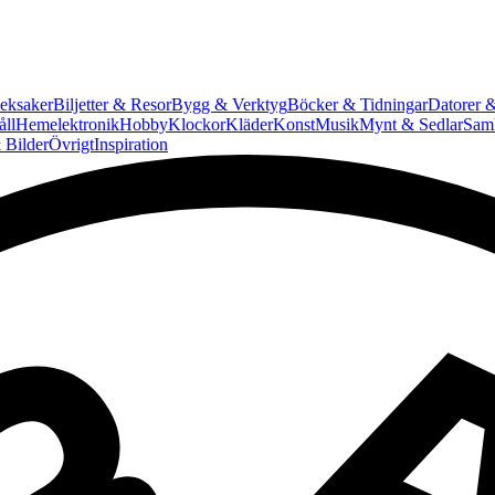
eksaker
Biljetter & Resor
Bygg & Verktyg
Böcker & Tidningar
Datorer &
ll
Hemelektronik
Hobby
Klockor
Kläder
Konst
Musik
Mynt & Sedlar
Saml
 Bilder
Övrigt
Inspiration