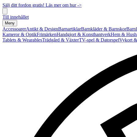
Sälj ditt fordon gratis! Läs mer om hur ->
Till innehållet
Meny
Accessoarer
Antikt & Design
Barnartiklar
Barnkläder & Barnskor
Barnl
Kameror & Optik
Frimärken
Handgjort & Konsthantverk
Hem & Hushå
Tablets & Wearables
Trädgård & Växter
TV-spel & Datorspel
Vykort &