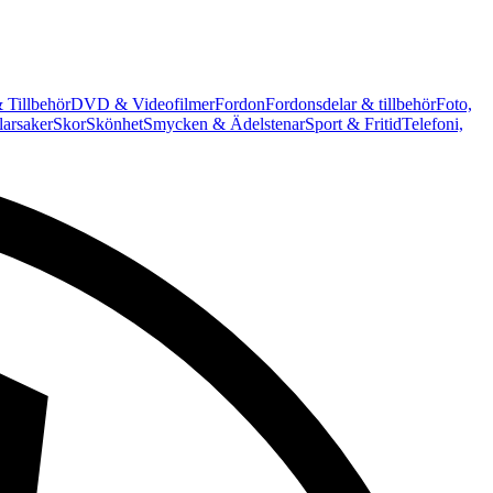
 Tillbehör
DVD & Videofilmer
Fordon
Fordonsdelar & tillbehör
Foto,
arsaker
Skor
Skönhet
Smycken & Ädelstenar
Sport & Fritid
Telefoni,