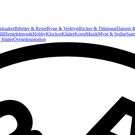
eksaker
Biljetter & Resor
Bygg & Verktyg
Böcker & Tidningar
Datorer &
ll
Hemelektronik
Hobby
Klockor
Kläder
Konst
Musik
Mynt & Sedlar
Saml
 Bilder
Övrigt
Inspiration