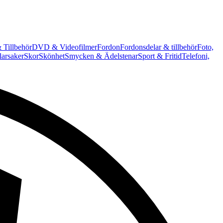
 Tillbehör
DVD & Videofilmer
Fordon
Fordonsdelar & tillbehör
Foto,
arsaker
Skor
Skönhet
Smycken & Ädelstenar
Sport & Fritid
Telefoni,