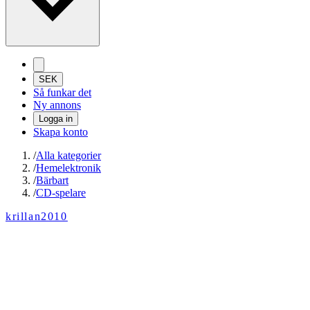
SEK
Så funkar det
Ny annons
Logga in
Skapa konto
/
Alla kategorier
/
Hemelektronik
/
Bärbart
/
CD-spelare
krillan2010