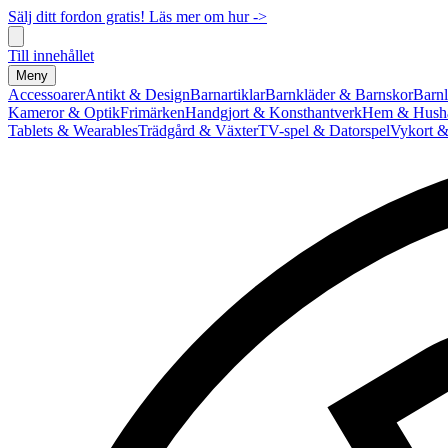
Sälj ditt fordon gratis! Läs mer om hur ->
Till innehållet
Meny
Accessoarer
Antikt & Design
Barnartiklar
Barnkläder & Barnskor
Barnl
Kameror & Optik
Frimärken
Handgjort & Konsthantverk
Hem & Hushå
Tablets & Wearables
Trädgård & Växter
TV-spel & Datorspel
Vykort &