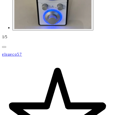
1
/
5
elsueco57