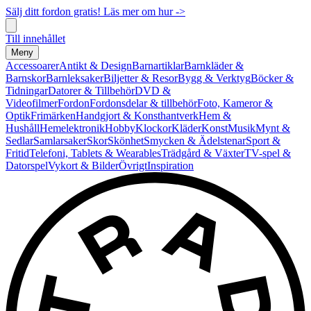
Sälj ditt fordon gratis! Läs mer om hur ->
Till innehållet
Meny
Accessoarer
Antikt & Design
Barnartiklar
Barnkläder &
Barnskor
Barnleksaker
Biljetter & Resor
Bygg & Verktyg
Böcker &
Tidningar
Datorer & Tillbehör
DVD &
Videofilmer
Fordon
Fordonsdelar & tillbehör
Foto, Kameror &
Optik
Frimärken
Handgjort & Konsthantverk
Hem &
Hushåll
Hemelektronik
Hobby
Klockor
Kläder
Konst
Musik
Mynt &
Sedlar
Samlarsaker
Skor
Skönhet
Smycken & Ädelstenar
Sport &
Fritid
Telefoni, Tablets & Wearables
Trädgård & Växter
TV-spel &
Datorspel
Vykort & Bilder
Övrigt
Inspiration