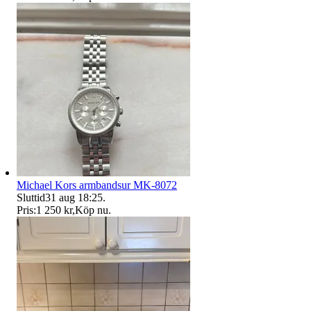
Michael Kors armbandsur MK-8072
Sluttid
31 aug 18:25
.
Pris:
1 250 kr
,
Köp nu
.