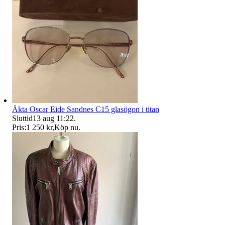
Äkta Oscar Eide Sandnes C15 glasögon i titan
Sluttid
13 aug 11:22
.
Pris:
1 250 kr
,
Köp nu
.