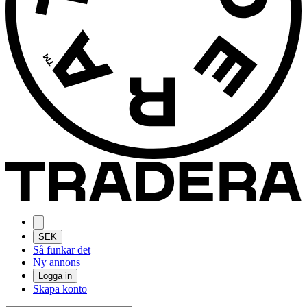
SEK
Så funkar det
Ny annons
Logga in
Skapa konto