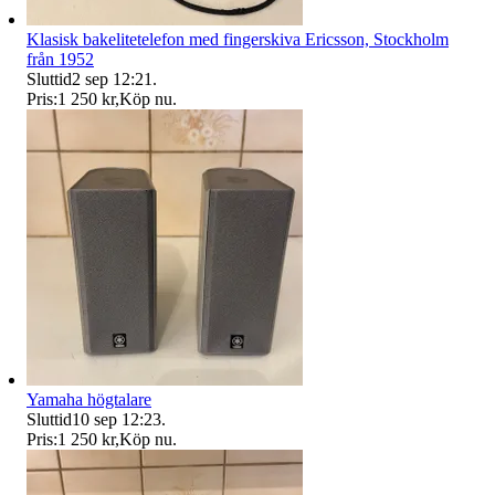
Klasisk bakelitetelefon med fingerskiva Ericsson, Stockholm
från 1952
Sluttid
2 sep 12:21
.
Pris:
1 250 kr
,
Köp nu
.
Yamaha högtalare
Sluttid
10 sep 12:23
.
Pris:
1 250 kr
,
Köp nu
.