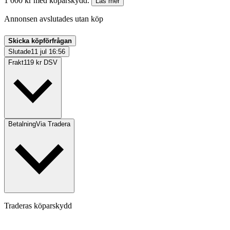
1 000 kr med köparskydd.
Läs mer
Annonsen avslutades utan köp
Skicka köpförfrågan
Slutade
11 jul 16:56
Frakt
119 kr DSV
Betalning
Via Tradera
Traderas köparskydd