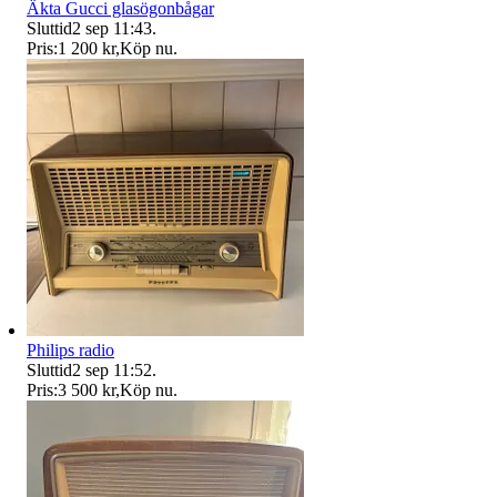
Äkta Gucci glasögonbågar
Sluttid
2 sep 11:43
.
Pris:
1 200 kr
,
Köp nu
.
Philips radio
Sluttid
2 sep 11:52
.
Pris:
3 500 kr
,
Köp nu
.