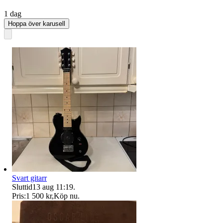
1 dag
Hoppa över karusell
Svart gitarr
Sluttid
13 aug 11:19
.
Pris:
1 500 kr
,
Köp nu
.