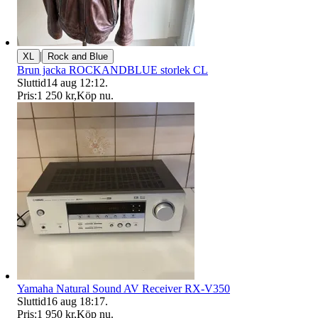
|
XL
Rock and Blue
Brun jacka ROCKANDBLUE storlek CL
Sluttid
14 aug 12:12
.
Pris:
1 250 kr
,
Köp nu
.
Yamaha Natural Sound AV Receiver RX-V350
Sluttid
16 aug 18:17
.
Pris:
1 950 kr
,
Köp nu
.