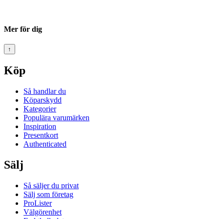
Mer för dig
↑
Köp
Så handlar du
Köparskydd
Kategorier
Populära varumärken
Inspiration
Presentkort
Authenticated
Sälj
Så säljer du privat
Sälj som företag
ProLister
Välgörenhet