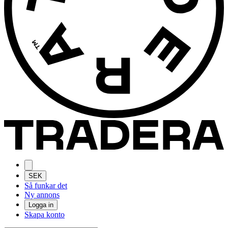
SEK
Så funkar det
Ny annons
Logga in
Skapa konto