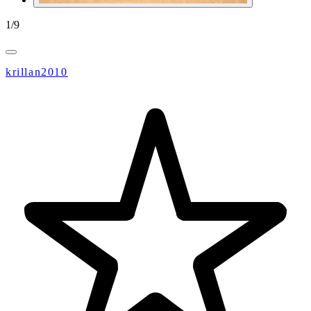
1
/
9
krillan2010