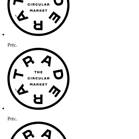
Pris:
.
Pris:
.