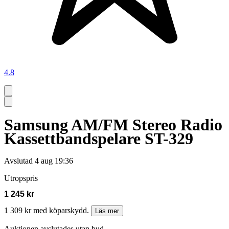
4.8
Samsung AM/FM Stereo Radio
Kassettbandspelare ST-329
Avslutad
4 aug 19:36
Utropspris
1 245 kr
1 309 kr med köparskydd.
Läs mer
Auktionen avslutades utan bud