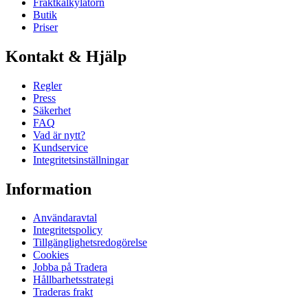
Fraktkalkylatorn
Butik
Priser
Kontakt & Hjälp
Regler
Press
Säkerhet
FAQ
Vad är nytt?
Kundservice
Integritetsinställningar
Information
Användaravtal
Integritetspolicy
Tillgänglighetsredogörelse
Cookies
Jobba på Tradera
Hållbarhetsstrategi
Traderas frakt