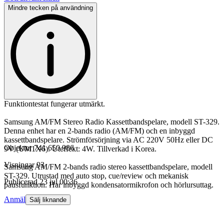
Mindre tecken på användning
Funktiontestat fungerar utmärkt.
Samsung AM/FM Stereo Radio Kassettbandspelare, modell ST-329.
Denna enhet har en 2-bands radio (AM/FM) och en inbyggd
kassettbandspelare. Strömförsörjning via AC 220V 50Hz eller DC
Objektnr
741 650 986
9V (UM1X6). Uteffekt: 4W. Tillverkad i Korea.
Visningar
93
Samsung AM/FM 2-bands radio stereo kassettbandspelare, modell
ST-329. Utrustad med auto stop, cue/review och mekanisk
Publicerad
23 jul 00:36
pausfunktion. Har inbyggd kondensatormikrofon och hörlursuttag.
Anmäl
Sälj liknande