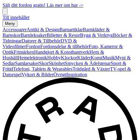
Sälj ditt fordon gratis! Läs mer om hur ->
Till innehållet
Meny
Accessoarer
Antikt & Design
Barnartiklar
Barnkläder &
Barnskor
Barnleksaker
Biljetter & Resor
Bygg & Verktyg
Böcker &
Tidningar
Datorer & Tillbehör
DVD &
Videofilmer
Fordon
Fordonsdelar & tillbehör
Foto, Kameror &
Optik
Frimärken
Handgjort & Konsthantverk
Hem &
Hushåll
Hemelektronik
Hobby
Klockor
Kläder
Konst
Musik
Mynt &
Sedlar
Samlarsaker
Skor
Skönhet
Smycken & Ädelstenar
Sport &
Fritid
Telefoni, Tablets & Wearables
Trädgård & Växter
TV-spel &
Datorspel
Vykort & Bilder
Övrigt
Inspiration