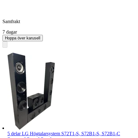
Samfrakt
7 dagar
Hoppa över karusell
5 delar LG Högtalarsystem S72T1-S, S72B1-S, S72B1-C