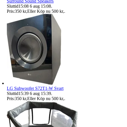
Surround Sound Speakers
Sluttid
15:08
6 aug 15:08
.
Pris:
350 kr
,
Eller Köp nu
500 kr
,
.
LG Subwoofer S72T1-W Svart
Sluttid
15:39
6 aug 15:39
.
Pris:
350 kr
,
Eller Köp nu
500 kr
,
.