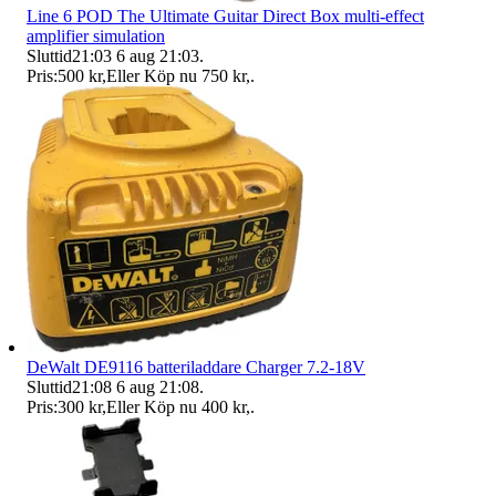
Line 6 POD The Ultimate Guitar Direct Box multi-effect
amplifier simulation
Sluttid
21:03
6 aug 21:03
.
Pris:
500 kr
,
Eller Köp nu
750 kr
,
.
DeWalt DE9116 batteriladdare Charger 7.2-18V
Sluttid
21:08
6 aug 21:08
.
Pris:
300 kr
,
Eller Köp nu
400 kr
,
.