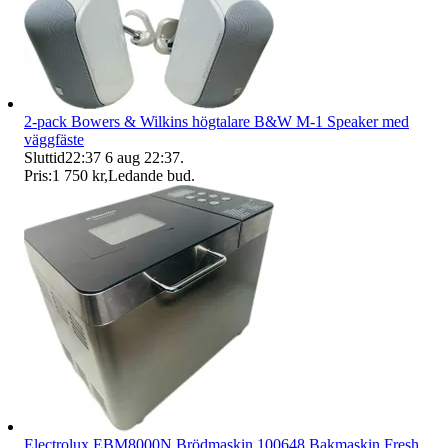
2-pack Bowers & Wilkins högtalare B&W M-1 Speaker med
väggfäste
Sluttid
22:37
6 aug 22:37
.
Pris:
1 750 kr
,
Ledande bud
.
Electrolux EBM8000N Brödmaskin 100648 Bakmaskin Fresh