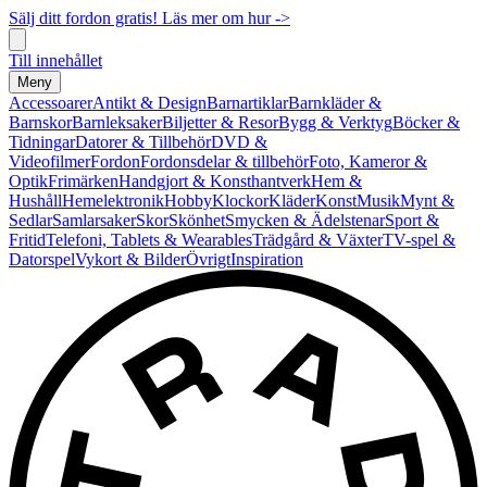
Sälj ditt fordon gratis! Läs mer om hur ->
Till innehållet
Meny
Accessoarer
Antikt & Design
Barnartiklar
Barnkläder &
Barnskor
Barnleksaker
Biljetter & Resor
Bygg & Verktyg
Böcker &
Tidningar
Datorer & Tillbehör
DVD &
Videofilmer
Fordon
Fordonsdelar & tillbehör
Foto, Kameror &
Optik
Frimärken
Handgjort & Konsthantverk
Hem &
Hushåll
Hemelektronik
Hobby
Klockor
Kläder
Konst
Musik
Mynt &
Sedlar
Samlarsaker
Skor
Skönhet
Smycken & Ädelstenar
Sport &
Fritid
Telefoni, Tablets & Wearables
Trädgård & Växter
TV-spel &
Datorspel
Vykort & Bilder
Övrigt
Inspiration