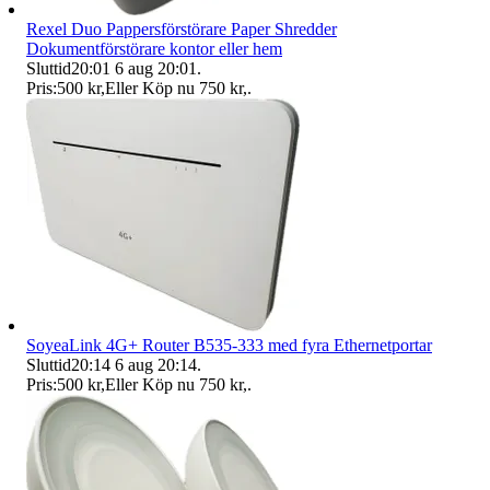
Rexel Duo Pappersförstörare Paper Shredder
Dokumentförstörare kontor eller hem
Sluttid
20:01
6 aug 20:01
.
Pris:
500 kr
,
Eller Köp nu
750 kr
,
.
SoyeaLink 4G+ Router B535-333 med fyra Ethernetportar
Sluttid
20:14
6 aug 20:14
.
Pris:
500 kr
,
Eller Köp nu
750 kr
,
.