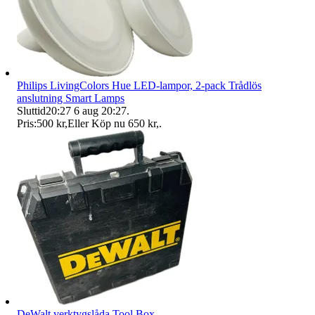
Philips LivingColors Hue LED-lampor, 2-pack Trådlös
anslutning Smart Lamps
Sluttid
20:27
6 aug 20:27
.
Pris:
500 kr
,
Eller Köp nu
650 kr
,
.
DeWalt verktygslåda Tool Box