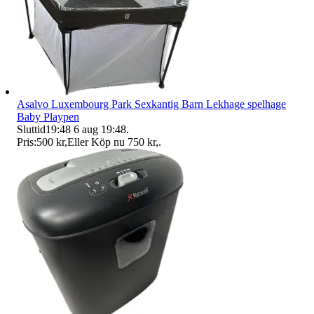
Asalvo Luxembourg Park Sexkantig Barn Lekhage spelhage
Baby Playpen
Sluttid
19:48
6 aug 19:48
.
Pris:
500 kr
,
Eller Köp nu
750 kr
,
.