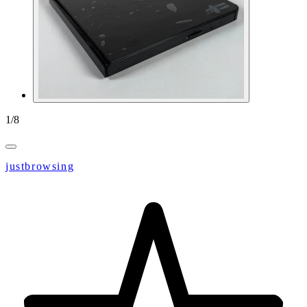
1
/
8
justbrowsing