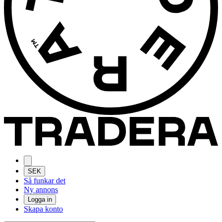
SEK
Så funkar det
Ny annons
Logga in
Skapa konto